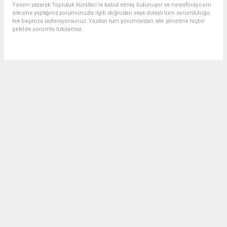
Yorum yazarak Topluluk Kuralları’nı kabul etmiş bulunuyor ve newsfindy.com
sitesine yaptığınız yorumunuzla ilgili doğrudan veya dolaylı tüm sorumluluğu
tek başınıza üstleniyorsunuz. Yazılan tüm yorumlardan site yönetimi hiçbir
şekilde sorumlu tutulamaz.