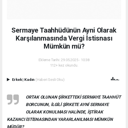
Sermaye Taahhüdünün Ayni Olarak
Karşılanmasında Vergi İstisnası
Mümkün mü?
Ekleme Tarihi: 29.05.2025 - 10:38
112+ kez okundu.
Erkek
|
Kadın
(Haberi Sesli Oku)
ORTAK OLUNAN ŞİRKETTEKİ SERMAYE TAAHHÜT
BORCUNUN, İLGİLİ ŞİRKETE AYNİ SERMAYE
OLARAK KONULMASI HALİNDE, İŞTİRAK
KAZANCI İSTİSNASINDAN YARARLANILMASI MÜMKÜN
MÜDÜR?