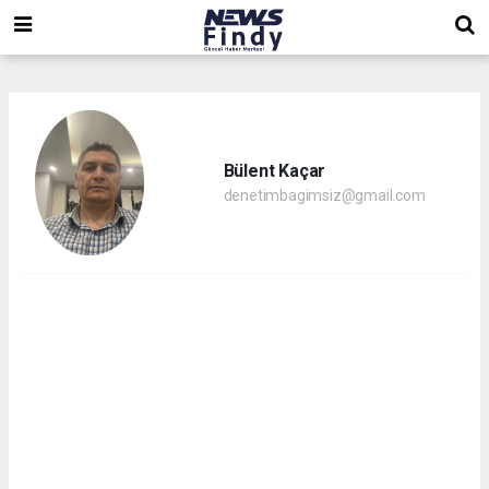
,
,
,
Bülent Kaçar
denetimbagimsiz@gmail.com