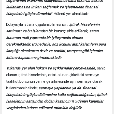
değerlerinin ekonomik faaliyetlerinde daha etkin bir şekilde
kullanılmasına imkan sağlamak ve işletmelerin finansal
bünyelerini güçlendirmektir
.” Hükmü yer almaktadır.
Dolayısıyla istisna uygulanabilmesi için,
iştirak hisselerinin
satılması ve bu işlemden bir kazanç elde edilerek, satan
kurumun mali yapısında bir iyileşmenin olması
gerekmektedir. Bu nedenle, söz konusu aktif kalemlerin para
karşılığı olmaksızın devir ve temliki, trampası gibi işlemler
istisna kapsamına girmemektedir
Yukarıda yer alan hüküm ve açıklamalar çerçevesinde,
sahip
olunan iştirak hisselerinin, ortak olunan şirketteki sermaye
taahhüt borcunun yerine getirilmesinde ayni sermaye olarak
kullanılması halinde;
sermaye yapılarının ya da finansal
bünyelerinin güçlendirilmesine katkı sağlamadığından, iştirak
hisselerinin satışından doğan kazancın % 50’sinin kurumlar
vergisinden istisna edilmesi mümkün değildir.