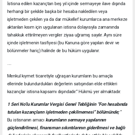
İstisna edilen kazançtan beş yıl içinde sermayeye ilave dışında
herhangi bir şekilde başka bir hesaba nakledilen veya
işletmeden çekilen ya da dar mükellef kurumlarca ana merkeze
aktarılan kısım için uygulanan istisna dolayısıyla zamanında
tahakkuk ettirilmeyen vergiler ziyaa uğramış sayılır. Aynı süre
içinde işletmenin tasfiyesi (bu Kanuna göre yapılan devir ve
bölünmeler hariç) halinde de bu hüküm uygulanır.
…..
Menkul kıymet ticaretiyle uğraşan kurumların bu amaçla
ellerinde bulundurdukları değerlerin satışından elde ettikleri
kazançlar istisna kapsamı dışındadır.” Hükmü yer almaktadır.
1 Seri No’lu Kurumlar Vergisi Genel Tebliğinin “Fon hesabında
tutulan kazançların işletmeden çekilmemesi” bölümünde;
“
Bu istisnanın amacı
kurumların sermaye yapılarının
güçlendirilmesi, finansman sıkıntılarının giderilmesi ve bağlı