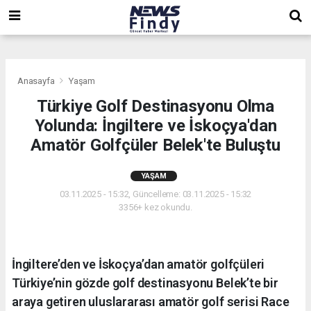
,
,
,
Anasayfa
Yaşam
Türkiye Golf Destinasyonu Olma
Yolunda: İngiltere ve İskoçya'dan
Amatör Golfçüler Belek'te Buluştu
YAŞAM
03.11.2025 - 15:32, Güncelleme: 03.11.2025 - 15:32
3356+ kez okundu.
İngiltere’den ve İskoçya’dan amatör golfçüleri
Türkiye’nin gözde golf destinasyonu Belek’te bir
araya getiren uluslararası amatör golf serisi Race