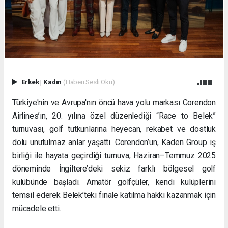
Erkek
|
Kadın
(Haberi Sesli Oku)
Türkiye'nin ve Avrupa'nın öncü hava yolu markası Corendon
Airlines’ın, 20. yılına özel düzenlediği “Race to Belek”
turnuvası, golf tutkunlarına heyecan, rekabet ve dostluk
dolu unutulmaz anlar yaşattı. Corendon’un, Kaden Group iş
birliği ile hayata geçirdiği turnuva, Haziran–Temmuz 2025
döneminde İngiltere’deki sekiz farklı bölgesel golf
kulübünde başladı. Amatör golfçüler, kendi kulüplerini
temsil ederek Belek’teki finale katılma hakkı kazanmak için
mücadele etti.