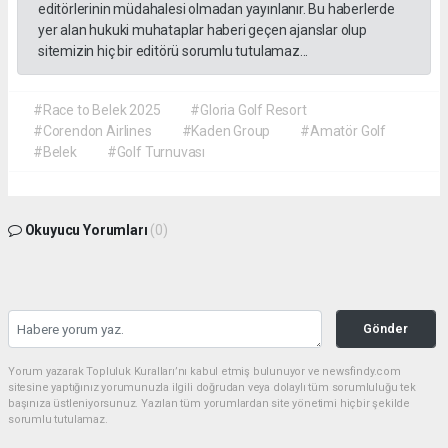
editörlerinin müdahalesi olmadan yayınlanır. Bu haberlerde
yer alan hukuki muhataplar haberi geçen ajanslar olup
sitemizin hiç bir editörü sorumlu tutulamaz...
#Race to Belek 2025
#Gloria Golf Resort
#Corendon Airlines
#Kaden Group
#Amatör Golf
#Belek
#Golf Turnuvası
Okuyucu Yorumları
(0)
Gönder
Yorum yazarak Topluluk Kuralları’nı kabul etmiş bulunuyor ve newsfindy.com
sitesine yaptığınız yorumunuzla ilgili doğrudan veya dolaylı tüm sorumluluğu tek
başınıza üstleniyorsunuz. Yazılan tüm yorumlardan site yönetimi hiçbir şekilde
sorumlu tutulamaz.