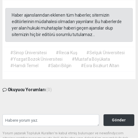
Haber ajanslarından eklenen tüm haberler, sitemizin
editörlerinin müdahalesi olmadan yayınlanır. Bu haberlerde
yer alan hukuki muhataplar haberi geçen ajanslar olup
sitemizin hiç bir editörü sorumlu tutulamaz...
#Sinop Üniversitesi
#Recai Kuş
#Selçuk Üniversitesi
#Yozgat Bozok Üniversitesi
#Mustafa Böyükata
#Hamdi Temel
#Sabri Bilgin
#Esra Bozkurt Altan
Okuyucu Yorumları
(0)
Gönder
Yorum yazarak Topluluk Kuralları’nı kabul etmiş bulunuyor ve newsfindy.com