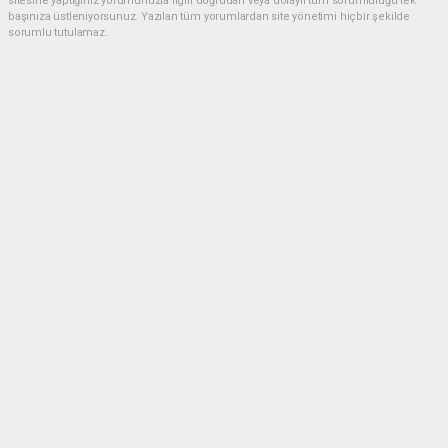
sitesine yaptığınız yorumunuzla ilgili doğrudan veya dolaylı tüm sorumluluğu tek
başınıza üstleniyorsunuz. Yazılan tüm yorumlardan site yönetimi hiçbir şekilde
sorumlu tutulamaz.