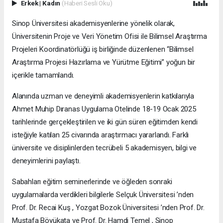
Erkek
|
Kadın
(Haberi Sesli Oku)
Sinop Üniversitesi akademisyenlerine yönelik olarak,
Üniversitenin Proje ve Veri Yönetim Ofisi ile Bilimsel Araştırma
Projeleri Koordinatörlüğü iş birliğinde düzenlenen “Bilimsel
Araştırma Projesi Hazırlama ve Yürütme Eğitimi” yoğun bir
içerikle tamamlandı.
Alanında uzman ve deneyimli akademisyenlerin katkılarıyla
Ahmet Muhip Dıranas Uygulama Otelinde 18-19 Ocak 2025
tarihlerinde gerçekleştirilen ve iki gün süren eğitimden kendi
isteğiyle katılan 25 civarında araştırmacı yararlandı. Farklı
üniversite ve disiplinlerden tecrübeli 5 akademisyen, bilgi ve
deneyimlerini paylaştı.
Sabahları eğitim seminerlerinde ve öğleden sonraki
uygulamalarda verdikleri bilgilerle Selçuk Üniversitesi ’nden
Prof. Dr. Recai Kuş , Yozgat Bozok Üniversitesi ’nden Prof. Dr.
Mustafa Böyükata ve Prof. Dr. Hamdi Temel , Sinop