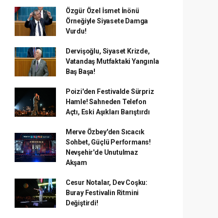
Özgür Özel İsmet İnönü
Örneğiyle Siyasete Damga
Vurdu!
Dervişoğlu, Siyaset Krizde,
Vatandaş Mutfaktaki Yangınla
Baş Başa!
Poizi'den Festivalde Sürpriz
Hamle! Sahneden Telefon
Açtı, Eski Aşıkları Barıştırdı
Merve Özbey'den Sıcacık
Sohbet, Güçlü Performans!
Nevşehir'de Unutulmaz
Akşam
Cesur Notalar, Dev Coşku:
Buray Festivalin Ritmini
Değiştirdi!