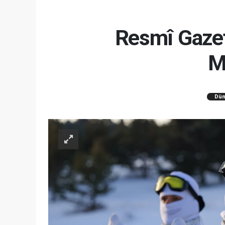
Resmî Gazet
M
Dün