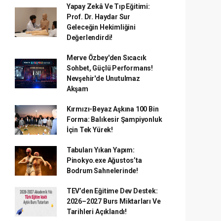
Yapay Zekâ Ve Tıp Eğitimi:
Prof. Dr. Haydar Sur
Geleceğin Hekimliğini
Değerlendirdi!
Merve Özbey'den Sıcacık
Sohbet, Güçlü Performans!
Nevşehir'de Unutulmaz
Akşam
Kırmızı-Beyaz Aşkına 100 Bin
Forma: Balıkesir Şampiyonluk
İçin Tek Yürek!
Tabuları Yıkan Yapım:
Pinokyo.exe Ağustos’ta
Bodrum Sahnelerinde!
TEV’den Eğitime Dev Destek:
2026–2027 Burs Miktarları Ve
Tarihleri Açıklandı!