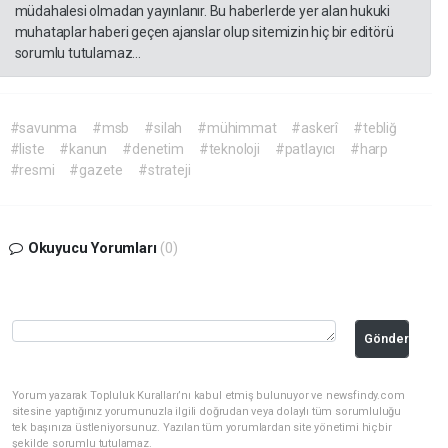
müdahalesi olmadan yayınlanır. Bu haberlerde yer alan hukuki
muhataplar haberi geçen ajanslar olup sitemizin hiç bir editörü
sorumlu tutulamaz...
#savunma
#msb
#silah
#mühimmat
#askerî
#tebliğ
#liste
#kanun
#denetim
#teknoloji
#patlayıcı
#harp
#resmi
#gazete
#strateji
Okuyucu Yorumları
(0)
Gönder
Yorum yazarak Topluluk Kuralları’nı kabul etmiş bulunuyor ve newsfindy.com
sitesine yaptığınız yorumunuzla ilgili doğrudan veya dolaylı tüm sorumluluğu
tek başınıza üstleniyorsunuz. Yazılan tüm yorumlardan site yönetimi hiçbir
şekilde sorumlu tutulamaz.