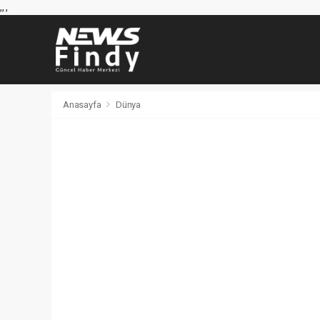
,
,
,
Anasayfa
Dünya