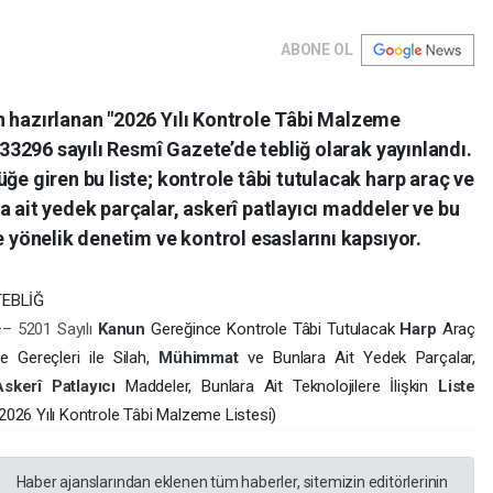
ABONE OL
n hazırlanan "2026 Yılı Kontrole Tâbi Malzeme
e 33296 sayılı Resmî Gazete’de tebliğ olarak yayınlandı.
ğe giren bu liste; kontrole tâbi tutulacak harp araç ve
a ait yedek parçalar, askerî patlayıcı maddeler ve bu
e yönelik denetim ve kontrol esaslarını kapsıyor.
TEBLİĞ
– 5201 Sayılı
Kanun
Gereğince Kontrole Tâbi Tutulacak
Harp
Araç
e Gereçleri ile Silah,
Mühimmat
ve Bunlara Ait Yedek Parçalar,
Askerî
Patlayıcı
Maddeler, Bunlara Ait Teknolojilere İlişkin
Liste
2026 Yılı Kontrole Tâbi Malzeme Listesi)
Haber ajanslarından eklenen tüm haberler, sitemizin editörlerinin