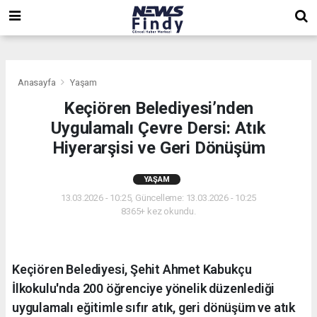
,
,
,
Anasayfa
Yaşam
Keçiören Belediyesi’nden
Uygulamalı Çevre Dersi: Atık
Hiyerarşisi ve Geri Dönüşüm
YAŞAM
13.03.2026 - 10:25, Güncelleme: 13.03.2026 - 10:25
8365+ kez okundu.
Keçiören Belediyesi, Şehit Ahmet Kabukçu
İlkokulu'nda 200 öğrenciye yönelik düzenlediği
uygulamalı eğitimle sıfır atık, geri dönüşüm ve atık