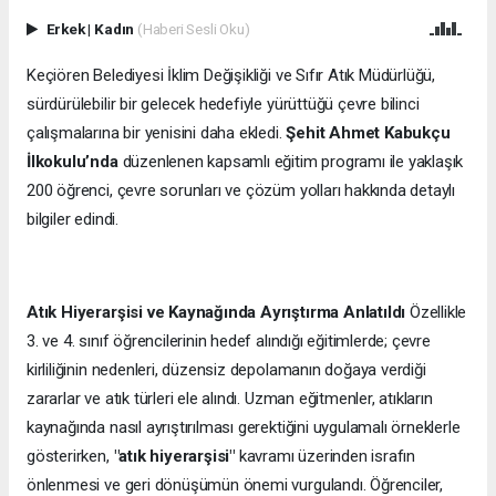
Erkek
|
Kadın
(Haberi Sesli Oku)
Keçiören Belediyesi İklim Değişikliği ve Sıfır Atık Müdürlüğü,
sürdürülebilir bir gelecek hedefiyle yürüttüğü çevre bilinci
çalışmalarına bir yenisini daha ekledi.
Şehit Ahmet Kabukçu
İlkokulu’nda
düzenlenen kapsamlı eğitim programı ile yaklaşık
200 öğrenci, çevre sorunları ve çözüm yolları hakkında detaylı
bilgiler edindi.
Atık Hiyerarşisi ve Kaynağında Ayrıştırma Anlatıldı
Özellikle
3. ve 4. sınıf öğrencilerinin hedef alındığı eğitimlerde; çevre
kirliliğinin nedenleri, düzensiz depolamanın doğaya verdiği
zararlar ve atık türleri ele alındı. Uzman eğitmenler, atıkların
kaynağında nasıl ayrıştırılması gerektiğini uygulamalı örneklerle
gösterirken,
"atık hiyerarşisi"
kavramı üzerinden israfın
önlenmesi ve geri dönüşümün önemi vurgulandı. Öğrenciler,