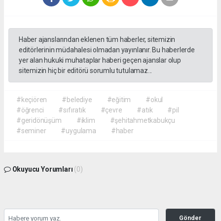
Haber ajanslarından eklenen tüm haberler, sitemizin
editörlerinin müdahalesi olmadan yayınlanır. Bu haberlerde
yer alan hukuki muhataplar haberi geçen ajanslar olup
sitemizin hiç bir editörü sorumlu tutulamaz...
#keçiören
#belediye
#eğitim
#okul
#öğrenci
#sıfıratık
#çevre
#atık
#pil
#geridönüşüm
#iklim
#şehitahmetkabukçu
#seminer
#uygulama
#haber
Okuyucu Yorumları
(0)
Gönder