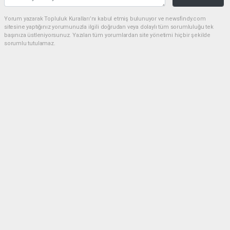
Yorum yazarak Topluluk Kuralları’nı kabul etmiş bulunuyor ve newsfindy.com
sitesine yaptığınız yorumunuzla ilgili doğrudan veya dolaylı tüm sorumluluğu tek
başınıza üstleniyorsunuz. Yazılan tüm yorumlardan site yönetimi hiçbir şekilde
sorumlu tutulamaz.