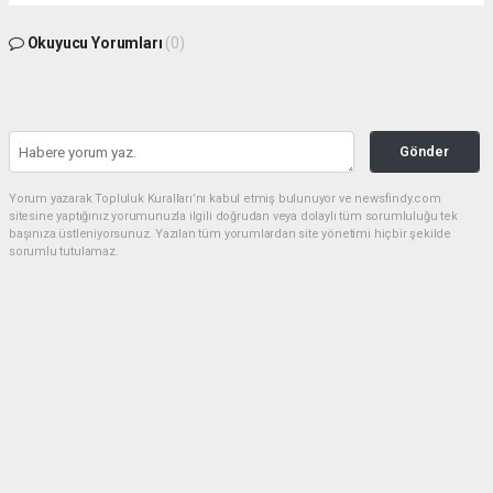
Okuyucu Yorumları
(0)
Gönder
Yorum yazarak Topluluk Kuralları’nı kabul etmiş bulunuyor ve newsfindy.com
sitesine yaptığınız yorumunuzla ilgili doğrudan veya dolaylı tüm sorumluluğu tek
başınıza üstleniyorsunuz. Yazılan tüm yorumlardan site yönetimi hiçbir şekilde
sorumlu tutulamaz.