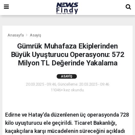
,
,
,
Anasayfa
Asayiş
Gümrük Muhafaza Ekiplerinden
Büyük Uyuşturucu Operasyonu: 572
Milyon TL Değerinde Yakalama
ASAYIŞ
20.03.2025 - 09:46, Güncelleme: 20.03.2025 - 09:46
11046+ kez okundu.
Edirne ve Hatay’da düzenlenen üç operasyonda 728
kilo uyuşturucu ele geçirildi. Ticaret Bakanlığı,
kaçakçılara karşı mücadelenin süreceğini açıkladı