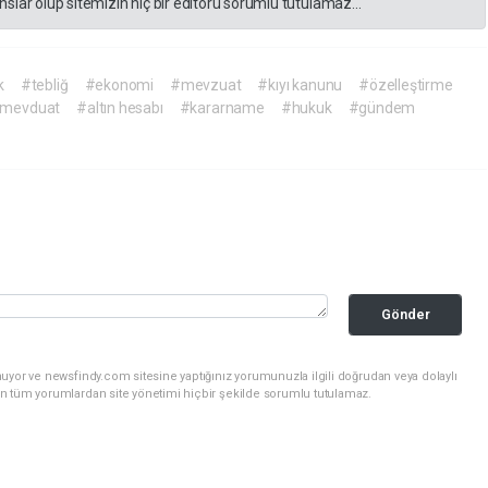
slar olup sitemizin hiç bir editörü sorumlu tutulamaz...
k
#tebliğ
#ekonomi
#mevzuat
#kıyı kanunu
#özelleştirme
 mevduat
#altın hesabı
#kararname
#hukuk
#gündem
Gönder
uyor ve newsfindy.com sitesine yaptığınız yorumunuzla ilgili doğrudan veya dolaylı
n tüm yorumlardan site yönetimi hiçbir şekilde sorumlu tutulamaz.