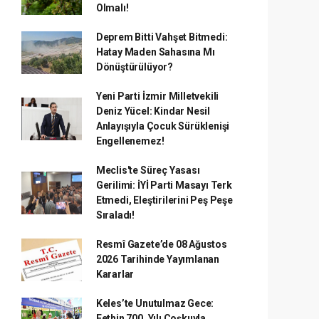
Olmalı!
Deprem Bitti Vahşet Bitmedi:
Hatay Maden Sahasına Mı
Dönüştürülüyor?
Yeni Parti İzmir Milletvekili
Deniz Yücel: Kindar Nesil
Anlayışıyla Çocuk Sürüklenişi
Engellenemez!
Meclis'te Süreç Yasası
Gerilimi: İYİ Parti Masayı Terk
Etmedi, Eleştirilerini Peş Peşe
Sıraladı!
Resmî Gazete’de 08 Ağustos
2026 Tarihinde Yayımlanan
Kararlar
Keles’te Unutulmaz Gece:
Fethin 700. Yılı Coşkuyla