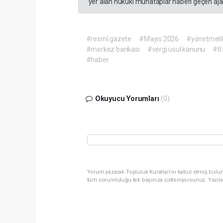
yer alan hukuki muhataplar haberi geçen ajan
#resmî gazete
#Mayıs 2026
#yönetmeli
#merkez bankası
#vergi usul kanunu
#tl
#haber
Okuyucu Yorumları
(0)
Yorum yazarak Topluluk Kuralları’nı kabul etmiş bulun
tüm sorumluluğu tek başınıza üstleniyorsunuz. Yazıla