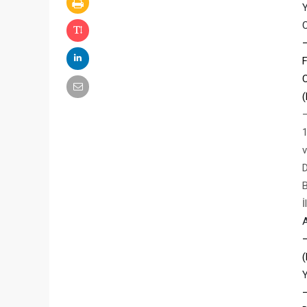
F
(
–
1
B
İ
–
(
–