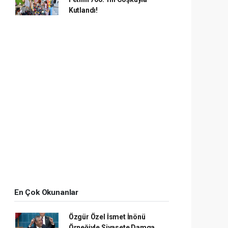
Kutlandı!
En Çok Okunanlar
Özgür Özel İsmet İnönü
Örneğiyle Siyasete Damga