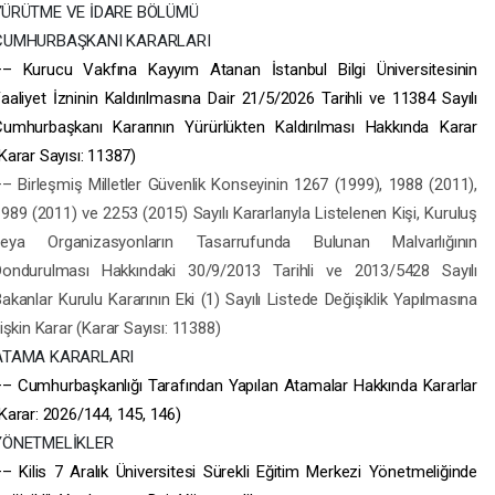
YÜRÜTME VE İDARE BÖLÜMÜ
CUMHURBAŞKANI KARARLARI
–– Kurucu Vakfına Kayyım Atanan İstanbul Bilgi Üniversitesinin
aaliyet İzninin Kaldırılmasına Dair 21/5/2026 Tarihli ve 11384 Sayılı
Cumhurbaşkanı Kararının Yürürlükten Kaldırılması Hakkında Karar
Karar Sayısı: 11387)
– Birleşmiş Milletler Güvenlik Konseyinin 1267 (1999), 1988 (2011),
989 (2011) ve 2253 (2015) Sayılı Kararlarıyla Listelenen Kişi, Kuruluş
veya Organizasyonların Tasarrufunda Bulunan Malvarlığının
Dondurulması Hakkındaki 30/9/2013 Tarihli ve 2013/5428 Sayılı
akanlar Kurulu Kararının Eki (1) Sayılı Listede Değişiklik Yapılmasına
lişkin Karar (Karar Sayısı: 11388)
ATAMA KARARLARI
– Cumhurbaşkanlığı Tarafından Yapılan Atamalar Hakkında Kararlar
Karar: 2026/144, 145, 146)
YÖNETMELİKLER
– Kilis 7 Aralık Üniversitesi Sürekli Eğitim Merkezi Yönetmeliğinde