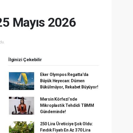
 25 Mayıs 2026
du.
İlginizi Çekebilir
Eker Olympos Regatta'da
Büyük Heyecan: Dümen
Bükülmüyor, Rekabet Büyüyor!
Mersin Körfezi’nde
Mikroplastik Tehdidi TBMM
Gündeminde!
250 Lira Üreticiye Şok Oldu:
Fındık Fiyatı En Az 370 Lira