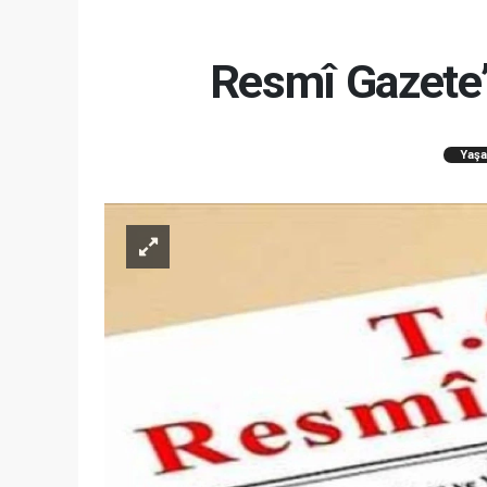
Resmî Gazete’
Yaş