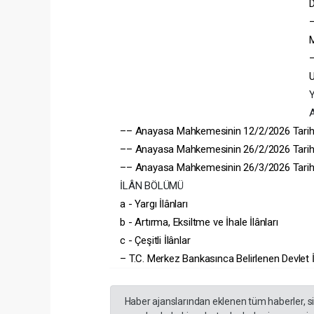
D
M
–
U
–– Anayasa Mahkemesinin 12/2/2026 Tarihli 
–– Anayasa Mahkemesinin 26/2/2026 Tarihli 
–– Anayasa Mahkemesinin 26/3/2026 Tarihli 
İLÂN BÖLÜMÜ
a - Yargı İlânları
b - Artırma, Eksiltme ve İhale İlânları
c - Çeşitli İlânlar
– T.C. Merkez Bankasınca Belirlenen Devlet 
Haber ajanslarından eklenen tüm haberler, s