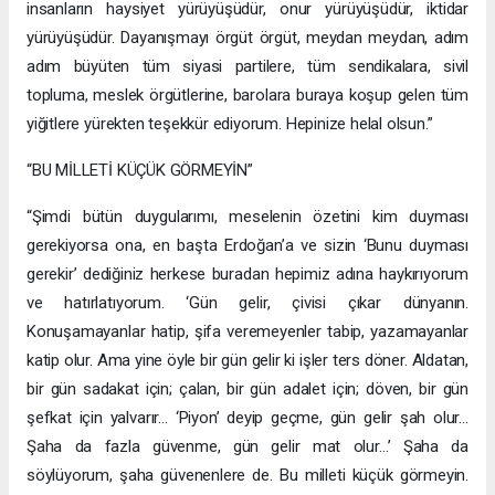
insanların haysiyet yürüyüşüdür, onur yürüyüşüdür, iktidar
yürüyüşüdür. Dayanışmayı örgüt örgüt, meydan meydan, adım
adım büyüten tüm siyasi partilere, tüm sendikalara, sivil
topluma, meslek örgütlerine, barolara buraya koşup gelen tüm
yiğitlere yürekten teşekkür ediyorum. Hepinize helal olsun.”
“BU MİLLETİ KÜÇÜK GÖRMEYİN”
“Şimdi bütün duygularımı, meselenin özetini kim duyması
gerekiyorsa ona, en başta Erdoğan’a ve sizin ‘Bunu duyması
gerekir’ dediğiniz herkese buradan hepimiz adına haykırıyorum
ve hatırlatıyorum. ‘Gün gelir, çivisi çıkar dünyanın.
Konuşamayanlar hatip, şifa veremeyenler tabip, yazamayanlar
katip olur. Ama yine öyle bir gün gelir ki işler ters döner. Aldatan,
bir gün sadakat için; çalan, bir gün adalet için; döven, bir gün
şefkat için yalvarır… ‘Piyon’ deyip geçme, gün gelir şah olur…
Şaha da fazla güvenme, gün gelir mat olur…’ Şaha da
söylüyorum, şaha güvenenlere de. Bu milleti küçük görmeyin.