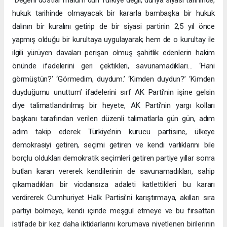
hukuk tarihinde olmayacak bir kararla bambaşka bir hukuk
dalının bir kuralını getirip de bir siyasi partinin 2,5 yıl önce
yapmış olduğu bir kurultaya uygulayarak; hem de o kurultay ile
ilgili yürüyen davaları perişan olmuş şahitlik edenlerin hakim
önünde ifadelerini geri çektikleri, savunamadıkları… ‘Hani
görmüştün?’ ‘Görmedim, duydum.’ ‘Kimden duydun?’ ‘Kimden
duyduğumu unuttum’ ifadelerini sırf AK Parti’nin işine gelsin
diye talimatlandırılmış bir heyete, AK Parti’nin yargı kolları
başkanı tarafından verilen düzenli talimatlarla gün gün, adım
adım takip ederek Türkiye’nin kurucu partisine, ülkeye
demokrasiyi getiren, seçimi getiren ve kendi varlıklarını bile
borçlu oldukları demokratik seçimleri getiren partiye yıllar sonra
butlan kararı vererek kendilerinin de savunamadıkları, sahip
çıkamadıkları bir vicdansıza adaleti katlettikleri bu kararı
verdirerek Cumhuriyet Halk Partisi’ni karıştırmaya, akılları sıra
partiyi bölmeye, kendi içinde meşgul etmeye ve bu fırsattan
istifade bir kez daha iktidarlarını korumaya niyetlenen birilerinin