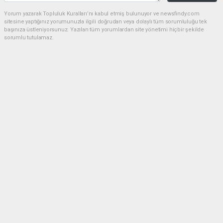
Yorum yazarak Topluluk Kuralları’nı kabul etmiş bulunuyor ve newsfindy.com
sitesine yaptığınız yorumunuzla ilgili doğrudan veya dolaylı tüm sorumluluğu tek
başınıza üstleniyorsunuz. Yazılan tüm yorumlardan site yönetimi hiçbir şekilde
sorumlu tutulamaz.