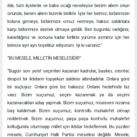
ilde, tüm ilçelerde ve baba ocağı neredeyse benim ailem onun
önünde, benim ailem bizimle birlikte. İşte her birimiz, birbirimizin
koluna girmeye, birbirimize omuz vermeye, haksız saldırılara
karşı birbirimize destek olmaya geldik. Ben bugünkü varlığınız,
kararlılığınız ve sonuna kadar birlikte yürüme azminiz için her
birinize ayrı ayrı teşekkür ediyorum. İyi ki varsınız.”
“BU MESELE, MİLLETİN MESELESİDİR”
“Bugün son yerel seçimleri kazanan kadrolar, baskıcı, otoriter,
despot bir iktidarın topyekun saldırısı altındadırlar. Onlara göre
bir suçluyuz. Onlara göre biz haksızız. Onların hedefinde biz
varız. Bizim suçumuz, seçim kazanmak ya da seçimi
kazanacakları aday yapmak. Bizim suçumuz, müesses nizama
baş kaldırmak. Bizim suçumuz, kontrollü muhalefet olmayı
reddetmek. Bizim suçumuz, paşa paşa konforlu muhalefet
koltuğunda oturmayıp millet için iktidar hedeflemek. Bu yüzden
mesele, Cumhuriyet Halk Partisi meselesi değildir. Mesele,