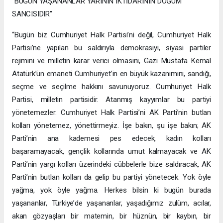
“BUGÜN YAŞANANLAR YARININ İKTİDARININ DOĞUM
SANCISIDIR”
“Bugün biz Cumhuriyet Halk Partisi’ni değil, Cumhuriyet Halk
Partisi’ne yapılan bu saldırıyla demokrasiyi, siyasi partiler
rejimini ve milletin karar verici olmasını, Gazi Mustafa Kemal
Atatürk’ün emaneti Cumhuriyet’in en büyük kazanımını, sandığı,
seçme ve seçilme hakkını savunuyoruz. Cumhuriyet Halk
Partisi, milletin partisidir. Atanmış kayyımlar bu partiyi
yönetemezler. Cumhuriyet Halk Partisi’ni AK Parti’nin butlan
kolları yönetemez, yönettirmeyiz. İşe bakın, şu işe bakın; AK
Parti’nin ana kademesi pes edecek, kadın kolları
başaramayacak, gençlik kollarında umut kalmayacak ve AK
Parti’nin yargı kolları üzerindeki cübbelerle bize saldıracak, AK
Parti’nin butlan kolları da gelip bu partiyi yönetecek. Yok öyle
yağma, yok öyle yağma. Herkes bilsin ki bugün burada
yaşananlar, Türkiye’de yaşananlar, yaşadığımız zulüm, acılar,
akan gözyaşları bir matemin, bir hüznün, bir kaybın, bir