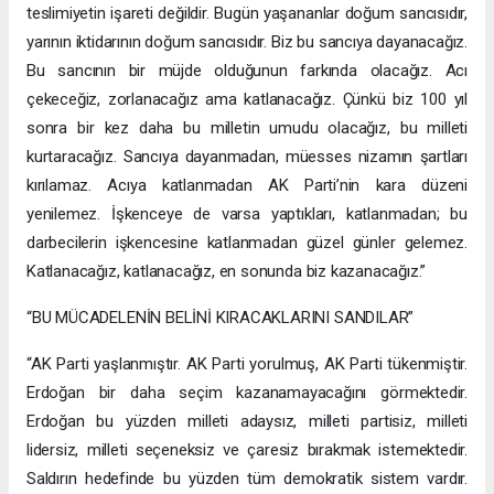
teslimiyetin işareti değildir. Bugün yaşananlar doğum sancısıdır,
yarının iktidarının doğum sancısıdır. Biz bu sancıya dayanacağız.
Bu sancının bir müjde olduğunun farkında olacağız. Acı
çekeceğiz, zorlanacağız ama katlanacağız. Çünkü biz 100 yıl
sonra bir kez daha bu milletin umudu olacağız, bu milleti
kurtaracağız. Sancıya dayanmadan, müesses nizamın şartları
kırılamaz. Acıya katlanmadan AK Parti’nin kara düzeni
yenilemez. İşkenceye de varsa yaptıkları, katlanmadan; bu
darbecilerin işkencesine katlanmadan güzel günler gelemez.
Katlanacağız, katlanacağız, en sonunda biz kazanacağız.”
“BU MÜCADELENİN BELİNİ KIRACAKLARINI SANDILAR”
“AK Parti yaşlanmıştır. AK Parti yorulmuş, AK Parti tükenmiştir.
Erdoğan bir daha seçim kazanamayacağını görmektedir.
Erdoğan bu yüzden milleti adaysız, milleti partisiz, milleti
lidersiz, milleti seçeneksiz ve çaresiz bırakmak istemektedir.
Saldırın hedefinde bu yüzden tüm demokratik sistem vardır.