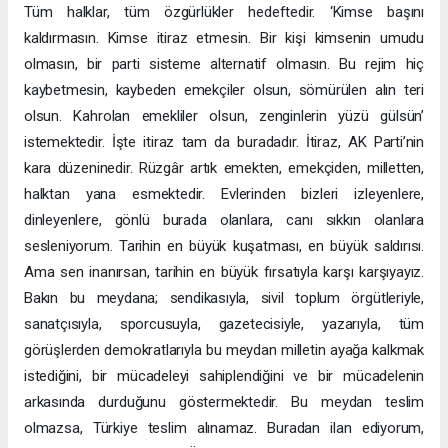
Tüm halklar, tüm özgürlükler hedeftedir. ‘Kimse başını
kaldırmasın. Kimse itiraz etmesin. Bir kişi kimsenin umudu
olmasın, bir parti sisteme alternatif olmasın. Bu rejim hiç
kaybetmesin, kaybeden emekçiler olsun, sömürülen alın teri
olsun. Kahrolan emekliler olsun, zenginlerin yüzü gülsün’
istemektedir. İşte itiraz tam da buradadır. İtiraz, AK Parti’nin
kara düzeninedir. Rüzgâr artık emekten, emekçiden, milletten,
halktan yana esmektedir. Evlerinden bizleri izleyenlere,
dinleyenlere, gönlü burada olanlara, canı sıkkın olanlara
sesleniyorum. Tarihin en büyük kuşatması, en büyük saldırısı.
Ama sen inanırsan, tarihin en büyük fırsatıyla karşı karşıyayız.
Bakın bu meydana; sendikasıyla, sivil toplum örgütleriyle,
sanatçısıyla, sporcusuyla, gazetecisiyle, yazarıyla, tüm
görüşlerden demokratlarıyla bu meydan milletin ayağa kalkmak
istediğini, bir mücadeleyi sahiplendiğini ve bir mücadelenin
arkasında durduğunu göstermektedir. Bu meydan teslim
olmazsa, Türkiye teslim alınamaz. Buradan ilan ediyorum,