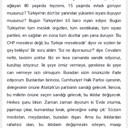
ağlayan 80 yaşında teyzemi, 15 yaşında evladı görüyor
musunuz? Türkiye’nin dört bir yanından yükselen isyanı duyuyor
musunuz? Bugün Türkiye’den 65 baro isyan ediyor. Bugün
Türkiye’nin tüm meslek örgütleri, tüm sendikaları, tüm siyasi
partileri, en sağdan en sona tüm dostlar yan yana duruyor. ‘Bu
CHP meselesi değil, bu Türkiye meselesidir’ diyor ve sizden bir
şey bekliyor.’ Bir soru aldım. ‘Siz ne diyorsunuz?’ diye. Cevabım
nettir, tavizim yoktur. Biz en kısa zamanda sandık istiyoruz,
kurultay istiyoruz. İki şeye ömür vermeye, gerekirse iki şeye
can vermeye razı olmuşum. Buradan sizin önünüzde ifade
ediyorum. Bunlardan birincisi, Cumhuriyet Halk Partisi üyesinin,
delegesinin önüne Atatürk’ün partisinin sandığı gelecek. İkincisi,
bu milletin önüne seçim sandığı gelecek, bu iktidar değişecek.
Herkes şunu bilsin. Zaman zaman diyorum ki ‘Evde oturma,
pijamayı çıkar, kumandayı bırak, geleceğine sahip çık.’ Sözüm
meclisten, meydandan, buradan dışarı. Ama bu iktidardan
rahatsız olan, bu iktidarın değişmesini isteyen, maaşı