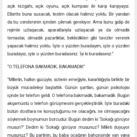
açık tezgahı, açık oyunu, açık kumpası ile karşı karşıyayız.
Elbette buna susacak, teslim olacak halimiz yoktu. Bir yandan
da bu cenderenin içinden çıkmak gerekiyor. Ama bunu gidip de
rejimle uzlaşacak, aparatlarıyla uzlaşacak ya da olmadık
temaslar, olmadık pazarlıklar, bekledikleri gibi tavizler vererek
yapacak halimiz yoktu. İşte o yüzden buradayım, işte o yüzden
buradayız, işte o yüzden buradasınız. İyi ki buradasınız.”
“O TELEFONA BAKMADIK, BAKAMADIK”
“Milletin, halkın gücüyle; sizlerin emeğiyle, kararlılığıyla birlikte bir
büyük mücadeleyi başlattık. Günün şartları, günün psikolojisi
içinde bir telefon geldi. O telefona bakmadık, bakamadık. Bugün
akşamüstü o telefon görüşmesini gerçekleştirdik. İşte buradaki
bütün dostlara ne konuştuğumu ne olacağını, ne olmayacağını
söylemek boynumun borcudur. Bugün dedim ki ‘Sokağı görüyor
musun?’ Dedim ki ‘Sokağı görüyor musunuz? Milleti duyuyor
musunuz? Bu partinin, bu baba ocağının bahçesinde yan yana