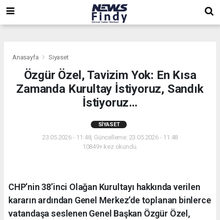
,
,
,
Anasayfa
Siyaset
Özgür Özel, Tavizim Yok: En Kısa
Zamanda Kurultay İstiyoruz, Sandık
İstiyoruz…
SIYASET
23.05.2026 - 11:48, Güncelleme: 23.05.2026 - 11:48
10849+ kez okundu.
CHP’nin 38’inci Olağan Kurultayı hakkında verilen
kararın ardından Genel Merkez’de toplanan binlerce
vatandaşa seslenen Genel Başkan Özgür Özel,