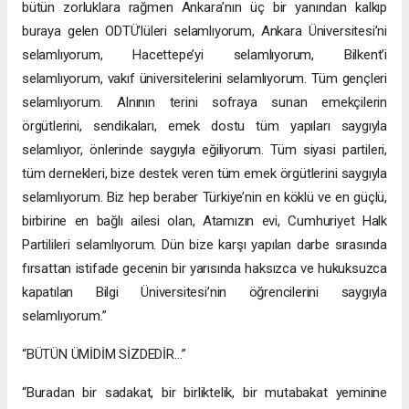
bütün zorluklara rağmen Ankara’nın üç bir yanından kalkıp
buraya gelen ODTÜ’lüleri selamlıyorum, Ankara Üniversitesi’ni
selamlıyorum, Hacettepe’yi selamlıyorum, Bilkent’i
selamlıyorum, vakıf üniversitelerini selamlıyorum. Tüm gençleri
selamlıyorum. Alnının terini sofraya sunan emekçilerin
örgütlerini, sendikaları, emek dostu tüm yapıları saygıyla
selamlıyor, önlerinde saygıyla eğiliyorum. Tüm siyasi partileri,
tüm dernekleri, bize destek veren tüm emek örgütlerini saygıyla
selamlıyorum. Biz hep beraber Türkiye’nin en köklü ve en güçlü,
birbirine en bağlı ailesi olan, Atamızın evi, Cumhuriyet Halk
Partilileri selamlıyorum. Dün bize karşı yapılan darbe sırasında
fırsattan istifade gecenin bir yarısında haksızca ve hukuksuzca
kapatılan Bilgi Üniversitesi’nin öğrencilerini saygıyla
selamlıyorum.”
“BÜTÜN ÜMİDİM SİZDEDİR…”
“Buradan bir sadakat, bir birliktelik, bir mutabakat yeminine