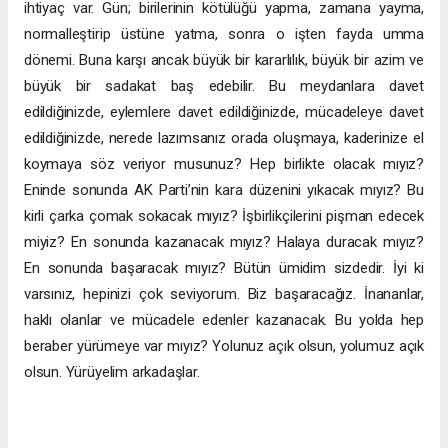
ihtiyaç var. Gün; birilerinin kötülüğü yapma, zamana yayma,
normalleştirip üstüne yatma, sonra o işten fayda umma
dönemi. Buna karşı ancak büyük bir kararlılık, büyük bir azim ve
büyük bir sadakat baş edebilir. Bu meydanlara davet
edildiğinizde, eylemlere davet edildiğinizde, mücadeleye davet
edildiğinizde, nerede lazımsanız orada oluşmaya, kaderinize el
koymaya söz veriyor musunuz? Hep birlikte olacak mıyız?
Eninde sonunda AK Parti’nin kara düzenini yıkacak mıyız? Bu
kirli çarka çomak sokacak mıyız? İşbirlikçilerini pişman edecek
miyiz? En sonunda kazanacak mıyız? Halaya duracak mıyız?
En sonunda başaracak mıyız? Bütün ümidim sizdedir. İyi ki
varsınız, hepinizi çok seviyorum. Biz başaracağız. İnananlar,
haklı olanlar ve mücadele edenler kazanacak. Bu yolda hep
beraber yürümeye var mıyız? Yolunuz açık olsun, yolumuz açık
olsun. Yürüyelim arkadaşlar.