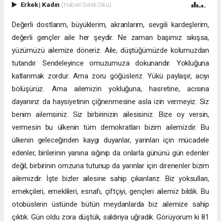
Erkek
|
Kadın
(Haberi Sesli Oku)
Değerli dostlarım, büyüklerim, akranlarım, sevgili kardeşlerim,
değerli gençler aile her şeydir. Ne zaman başımız sıkışsa,
yüzümüzü ailemize döneriz. Aile, düştüğümüzde kolumuzdan
tutandır. Sendeleyince omuzumuza dokunandır. Yokluğuna
katlanmak zordur. Ama zoru göğüsleriz. Yükü paylaşır, acıyı
bölüşürüz. Ama ailemizin yokluğuna, hasretine, acısına
dayanırız da haysiyetinin çiğnenmesine asla izin vermeyiz. Siz
benim ailemsiniz. Siz birbirinizin ailesisiniz. Bize oy versin,
vermesin bu ülkenin tüm demokratları bizim ailemizdir. Bu
ülkenin geleceğinden kaygı duyanlar, yarınları için mücadele
edenler, birilerinin yanına sığınıp da onlarla gününü gün edenler
değil; birbirinin omzuna tutunup da yarınlar için direnenler bizim
ailemizdir. İşte bizler ailesine sahip çıkanlarız. Biz yoksulları,
emekçileri, emeklileri, esnafı, çiftçiyi, gençleri ailemiz bildik. Bu
otobüslerin üstünde bütün meydanlarda biz ailemize sahip
çıktık. Gün oldu zora düştük, saldırıya uğradık. Görüyorum ki 81