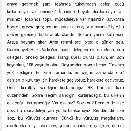
araya getirmek şart. İcabında tüketimden gelen gücü
kullanmaya var mısınız? İcabında hayatı durdurmaya var
mısınız? İcabında toplu mücadeleye var mısınız? Boykotsa
boykot, grevse grev, sonuna kadar direniş. Var mısınız? İşte bu
sesler geleceği kurtaracak olandır. Sözüm yarım kalmasın.
Araya bayram girer. Ama resmi tatil biter, o günler gelir.
Cumhuriyet Halk Partisi’nin hangi delegesi olursa olsun, son
delegesi, önceki delegesi. Hangi üyesi olursa olsun, en son
kaydolanı, 108 yaşında olanı. Bayramdan sonra benim ‘Tavizim
yok’ dediğim, ‘En kısa zamanda, en uygun zamanda olur’
denilen o kurultay için harekete geçiyoruz, harekete geçiyoruz.
Önce kurultay sandığını kurtaracağız AK Parti’nin kara
düzeninden. Sonra seçim sandığını kurtaracağız, bu ülkenin
geleceğini kurtaracağız. Var mısınız? Söz mü? Benden de size
söz, bu mücadeleyi yarı yolda bırakamayız. Benden de size
söz, bu yürüyüş durmaz. Çünkü bu yürüyüş mağdurların,
mazlumların, iyi insanların, yoksul insanların, çalışkan, dürüst