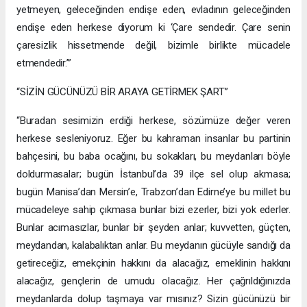
yetmeyen, geleceğinden endişe eden, evladının geleceğinden
endişe eden herkese diyorum ki ‘Çare sendedir. Çare senin
çaresizlik hissetmende değil, bizimle birlikte mücadele
etmendedir.’”
“SİZİN GÜCÜNÜZÜ BİR ARAYA GETİRMEK ŞART”
“Buradan sesimizin erdiği herkese, sözümüze değer veren
herkese sesleniyoruz. Eğer bu kahraman insanlar bu partinin
bahçesini, bu baba ocağını, bu sokakları, bu meydanları böyle
doldurmasalar; bugün İstanbul’da 39 ilçe sel olup akmasa;
bugün Manisa’dan Mersin’e, Trabzon’dan Edirne’ye bu millet bu
mücadeleye sahip çıkmasa bunlar bizi ezerler, bizi yok ederler.
Bunlar acımasızlar, bunlar bir şeyden anlar; kuvvetten, güçten,
meydandan, kalabalıktan anlar. Bu meydanın gücüyle sandığı da
getireceğiz, emekçinin hakkını da alacağız, emeklinin hakkını
alacağız, gençlerin de umudu olacağız. Her çağrıldığınızda
meydanlarda dolup taşmaya var mısınız? Sizin gücünüzü bir