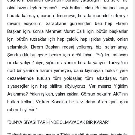
oldu bizim leyli meccani? Leyli butlani oldu. Bu butlana karşı
burada kalmaya, burada direnmeye, burada mücadele etmeye
devam ediyorum. Saraçhane günlerinden beri hep Ekrem
Başkan için, sonra Mehmet Murat Çalık için, bütün başkanlar
için, bütün tutsaklar için hep çaldık, hep ışıkları yaktık, onları
selamladık. Ekrem Başkan mesaj yollamış, bizi selamlamış.
Şimdi artık bu gece benim için değil tabii… ‘Yiğidim aslanım
orada yatıyor’ diye, yiğidim aslanım burada yatıyor. Türkiye’nin
dört bir yanında haram yemeyen, cana kıymayan, haksız yere
cezaevlerinde tutulan tüm yoldaşlar, tüm arkadaşlar, tüm
siyasetçiler için hep birlikte söylüyoruz. Var mısınız Yiğidim
Aslanım’a? Yakın ışıkları, yakın ışıkları. Görsün bakalım AKP’nin
butlan kolları. Volkan Konak’a bir kez daha Allah gani gani
rahmet eylesin.”
“DÜNYA SİYASİ TARİHİNDE OLMAYACAK BİR KARAR”
“Değerli dostlar malum dün Türkiye değil, dünya siyasi tarihinde,