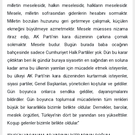
milletin meselesidir, halkın meselesidir, halkların meselesidir.
Mesele, milletin sofrasından gidenlerin hesabını sormaktır.
Milletin bozulan huzurunu geri getirmeye çalışmak, küçülen
ekmeğini büyütmeye azmetmektir. Mesele müesses nizama
itiraz edip, AK Parti’nin kara düzeninin çarkına çomak
sokmaktır. Mesele budur. Bugün burada baba ocağının
bahçesinde sadece Cumhuriyet Halk Partililer yok. Dün bu karar
çıktıktan beri iki gündür buraya siyasetin en sağından en soluna
kadar ama bu ülkenin yarınları için mücadele etmek isteyenler,
bu ülkeyi AK Parti’nin kara düzeninden kurtarmak isteyenler,
siyasi partiler, Genel Başkanları, yöneticileri koştular ve geldiler.
Gün boyunca onlarca sendika geldiler, dayanışmalarını
bildirdiler. Gün boyunca toplumsal mücadelenin tüm renkleri
büyük bir kararlılıkla bizimle birlikte oldular. Dernekler, barolar,
meslek örgütleri, Türkiye’nin dört bir yanından ses yükselttiler.
Koşup gelenler bizimle birlikte oldular.”