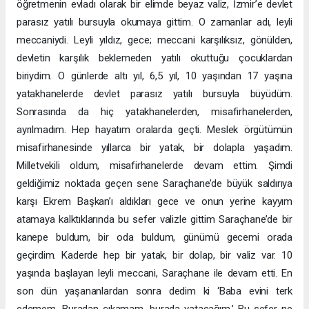
öğretmenin evladı olarak bir elimde beyaz valiz, İzmir’e devlet
parasız yatılı bursuyla okumaya gittim. O zamanlar adı, leyli
meccaniydi. Leyli yıldız, gece; meccani karşılıksız, gönülden,
devletin karşılık beklemeden yatılı okuttuğu çocuklardan
biriydim. O günlerde altı yıl, 6,5 yıl, 10 yaşından 17 yaşına
yatakhanelerde devlet parasız yatılı bursuyla büyüdüm.
Sonrasında da hiç yatakhanelerden, misafirhanelerden,
ayrılmadım. Hep hayatım oralarda geçti. Meslek örgütümün
misafirhanesinde yıllarca bir yatak, bir dolapla yaşadım.
Milletvekili oldum, misafirhanelerde devam ettim. Şimdi
geldiğimiz noktada geçen sene Saraçhane’de büyük saldırıya
karşı Ekrem Başkan’ı aldıkları gece ve onun yerine kayyım
atamaya kalktıklarında bu sefer valizle gittim Saraçhane’de bir
kanepe buldum, bir oda buldum, günümü gecemi orada
geçirdim. Kaderde hep bir yatak, bir dolap, bir valiz var. 10
yaşında başlayan leyli meccani, Saraçhane ile devam etti. En
son dün yaşananlardan sonra dedim ki ‘Baba evini terk
edemem. Buradan çıkamam, burada yatacağım.’ Bu sefer ne