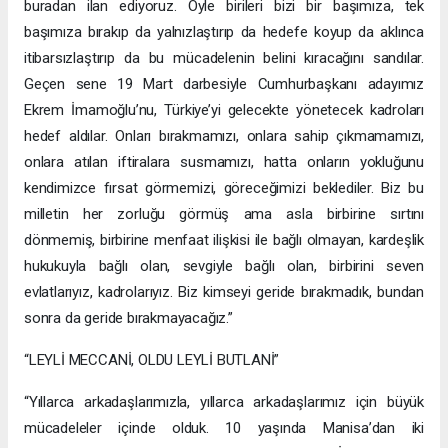
buradan ilan ediyoruz. Öyle birileri bizi bir başımıza, tek
başımıza bırakıp da yalnızlaştırıp da hedefe koyup da aklınca
itibarsızlaştırıp da bu mücadelenin belini kıracağını sandılar.
Geçen sene 19 Mart darbesiyle Cumhurbaşkanı adayımız
Ekrem İmamoğlu’nu, Türkiye’yi gelecekte yönetecek kadroları
hedef aldılar. Onları bırakmamızı, onlara sahip çıkmamamızı,
onlara atılan iftiralara susmamızı, hatta onların yokluğunu
kendimizce fırsat görmemizi, göreceğimizi beklediler. Biz bu
milletin her zorluğu görmüş ama asla birbirine sırtını
dönmemiş, birbirine menfaat ilişkisi ile bağlı olmayan, kardeşlik
hukukuyla bağlı olan, sevgiyle bağlı olan, birbirini seven
evlatlarıyız, kadrolarıyız. Biz kimseyi geride bırakmadık, bundan
sonra da geride bırakmayacağız.”
“LEYLİ MECCANİ, OLDU LEYLİ BUTLANİ”
“Yıllarca arkadaşlarımızla, yıllarca arkadaşlarımız için büyük
mücadeleler içinde olduk. 10 yaşında Manisa’dan iki