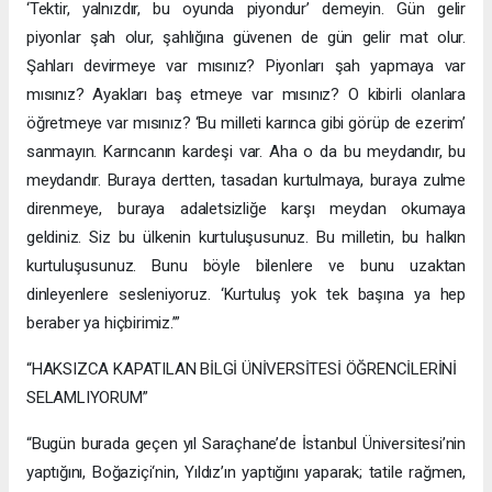
‘Tektir, yalnızdır, bu oyunda piyondur’ demeyin. Gün gelir
piyonlar şah olur, şahlığına güvenen de gün gelir mat olur.
Şahları devirmeye var mısınız? Piyonları şah yapmaya var
mısınız? Ayakları baş etmeye var mısınız? O kibirli olanlara
öğretmeye var mısınız? ‘Bu milleti karınca gibi görüp de ezerim’
sanmayın. Karıncanın kardeşi var. Aha o da bu meydandır, bu
meydandır. Buraya dertten, tasadan kurtulmaya, buraya zulme
direnmeye, buraya adaletsizliğe karşı meydan okumaya
geldiniz. Siz bu ülkenin kurtuluşusunuz. Bu milletin, bu halkın
kurtuluşusunuz. Bunu böyle bilenlere ve bunu uzaktan
dinleyenlere sesleniyoruz. ‘Kurtuluş yok tek başına ya hep
beraber ya hiçbirimiz.’”
“HAKSIZCA KAPATILAN BİLGİ ÜNİVERSİTESİ ÖĞRENCİLERİNİ
SELAMLIYORUM”
“Bugün burada geçen yıl Saraçhane’de İstanbul Üniversitesi’nin
yaptığını, Boğaziçi‘nin, Yıldız’ın yaptığını yaparak; tatile rağmen,