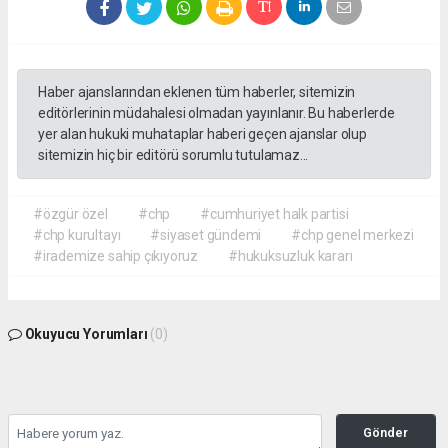
Haber ajanslarından eklenen tüm haberler, sitemizin
editörlerinin müdahalesi olmadan yayınlanır. Bu haberlerde
yer alan hukuki muhataplar haberi geçen ajanslar olup
sitemizin hiç bir editörü sorumlu tutulamaz...
#özgür özel
#chp
#cumhuriyet halk partisi
#chp kurultayı
#siyaset gündemi
#chp genel merkezi
#irademize sahip çıkıyoruz
#hukuksuzluk kararı
Okuyucu Yorumları
(0)
Gönder