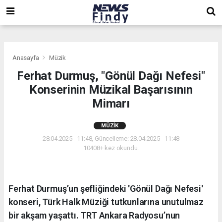
,
,
,
Anasayfa
Müzik
Ferhat Durmuş, "Gönül Dağı Nefesi"
Konserinin Müzikal Başarısının
Mimarı
MÜZIK
28.04.2025 - 11:48, Güncelleme: 28.04.2025 - 11:48
10408+ kez okundu.
Ferhat Durmuş’un şefliğindeki 'Gönül Dağı Nefesi'
konseri, Türk Halk Müziği tutkunlarına unutulmaz
bir akşam yaşattı. TRT Ankara Radyosu’nun