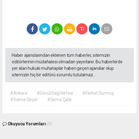
Haber ajanslarından eklenen tüm haberler, sitemizin
editörlerinin müdahalesi olmadan yayınlanır. Bu haberlerde
yer alan hukuki muhataplar haberi geçen ajanslar olup
sitemizin hiç bir editörü sorumlu tutulamaz...
#Ankara
#Gönül Dağı Nefesi
#Ferhat Durmuş
#Selma Geçer
#Sema Çalık
Okuyucu Yorumları
(0)