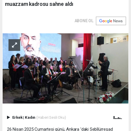
muazzam kadrosu sahne aldı
ABONE OL
Erkek
|
Kadın
(Haberi Sesli Oku)
26 Nisan 2025 Cumartesi günü, Ankara ’daki Sebîlürreşad