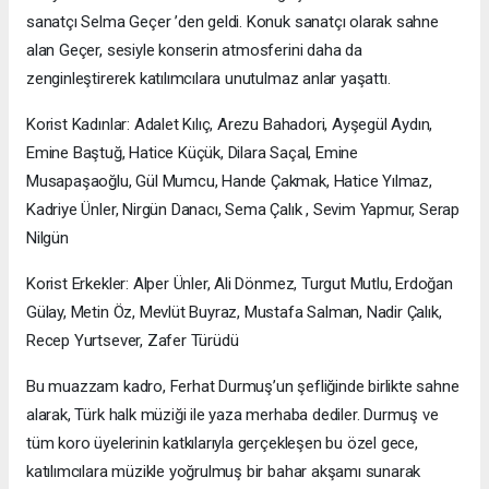
sanatçı Selma Geçer ’den geldi. Konuk sanatçı olarak sahne
alan Geçer, sesiyle konserin atmosferini daha da
zenginleştirerek katılımcılara unutulmaz anlar yaşattı.
Korist Kadınlar: Adalet Kılıç, Arezu Bahadori, Ayşegül Aydın,
Emine Baştuğ, Hatice Küçük, Dilara Saçal, Emine
Musapaşaoğlu, Gül Mumcu, Hande Çakmak, Hatice Yılmaz,
Kadriye Ünler, Nirgün Danacı, Sema Çalık , Sevim Yapmur, Serap
Nilgün
Korist Erkekler: Alper Ünler, Ali Dönmez, Turgut Mutlu, Erdoğan
Gülay, Metin Öz, Mevlüt Buyraz, Mustafa Salman, Nadir Çalık,
Recep Yurtsever, Zafer Türüdü
Bu muazzam kadro, Ferhat Durmuş’un şefliğinde birlikte sahne
alarak, Türk halk müziği ile yaza merhaba dediler. Durmuş ve
tüm koro üyelerinin katkılarıyla gerçekleşen bu özel gece,
katılımcılara müzikle yoğrulmuş bir bahar akşamı sunarak