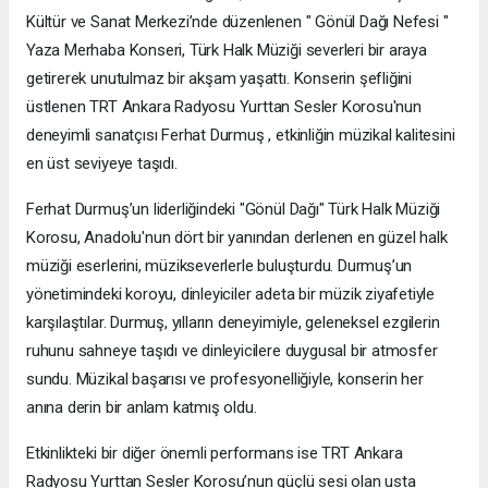
Kültür ve Sanat Merkezi’nde düzenlenen " Gönül Dağı Nefesi "
Yaza Merhaba Konseri, Türk Halk Müziği severleri bir araya
getirerek unutulmaz bir akşam yaşattı. Konserin şefliğini
üstlenen TRT Ankara Radyosu Yurttan Sesler Korosu'nun
deneyimli sanatçısı Ferhat Durmuş , etkinliğin müzikal kalitesini
en üst seviyeye taşıdı.
Ferhat Durmuş’un liderliğindeki "Gönül Dağı" Türk Halk Müziği
Korosu, Anadolu'nun dört bir yanından derlenen en güzel halk
müziği eserlerini, müzikseverlerle buluşturdu. Durmuş’un
yönetimindeki koroyu, dinleyiciler adeta bir müzik ziyafetiyle
karşılaştılar. Durmuş, yılların deneyimiyle, geleneksel ezgilerin
ruhunu sahneye taşıdı ve dinleyicilere duygusal bir atmosfer
sundu. Müzikal başarısı ve profesyonelliğiyle, konserin her
anına derin bir anlam katmış oldu.
Etkinlikteki bir diğer önemli performans ise TRT Ankara
Radyosu Yurttan Sesler Korosu’nun güçlü sesi olan usta