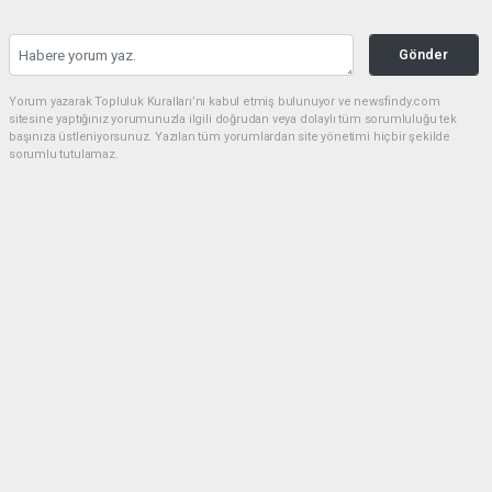
Gönder
Yorum yazarak Topluluk Kuralları’nı kabul etmiş bulunuyor ve newsfindy.com
sitesine yaptığınız yorumunuzla ilgili doğrudan veya dolaylı tüm sorumluluğu tek
başınıza üstleniyorsunuz. Yazılan tüm yorumlardan site yönetimi hiçbir şekilde
sorumlu tutulamaz.