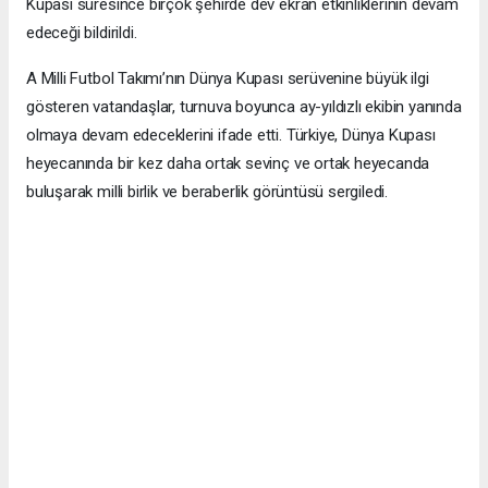
Kupası süresince birçok şehirde dev ekran etkinliklerinin devam
edeceği bildirildi.
A Milli Futbol Takımı’nın Dünya Kupası serüvenine büyük ilgi
gösteren vatandaşlar, turnuva boyunca ay-yıldızlı ekibin yanında
olmaya devam edeceklerini ifade etti. Türkiye, Dünya Kupası
heyecanında bir kez daha ortak sevinç ve ortak heyecanda
buluşarak milli birlik ve beraberlik görüntüsü sergiledi.