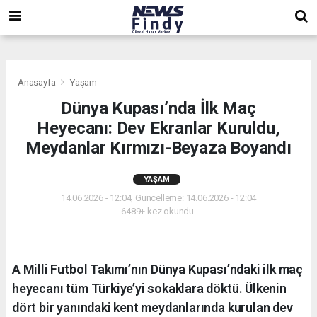
,
,
,
Anasayfa
Yaşam
Dünya Kupası’nda İlk Maç
Heyecanı: Dev Ekranlar Kuruldu,
Meydanlar Kırmızı-Beyaza Boyandı
YAŞAM
14.06.2026 - 12:04, Güncelleme: 14.06.2026 - 12:04
6489+ kez okundu.
A Milli Futbol Takımı’nın Dünya Kupası’ndaki ilk maç
heyecanı tüm Türkiye’yi sokaklara döktü. Ülkenin
dört bir yanındaki kent meydanlarında kurulan dev