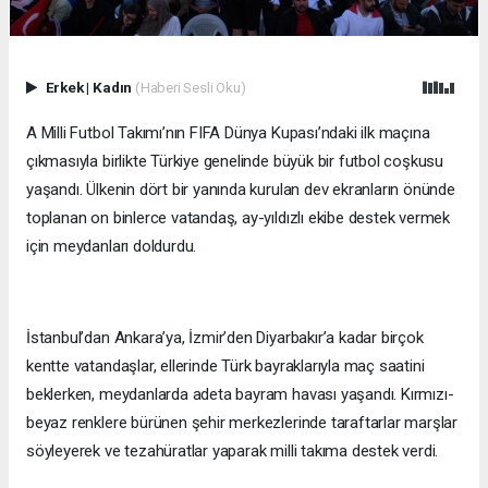
Erkek
|
Kadın
(Haberi Sesli Oku)
A Milli Futbol Takımı’nın FIFA Dünya Kupası’ndaki ilk maçına
çıkmasıyla birlikte Türkiye genelinde büyük bir futbol coşkusu
yaşandı. Ülkenin dört bir yanında kurulan dev ekranların önünde
toplanan on binlerce vatandaş, ay-yıldızlı ekibe destek vermek
için meydanları doldurdu.
İstanbul’dan Ankara’ya, İzmir’den Diyarbakır’a kadar birçok
kentte vatandaşlar, ellerinde Türk bayraklarıyla maç saatini
beklerken, meydanlarda adeta bayram havası yaşandı. Kırmızı-
beyaz renklere bürünen şehir merkezlerinde taraftarlar marşlar
söyleyerek ve tezahüratlar yaparak milli takıma destek verdi.