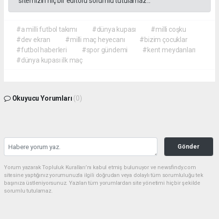
sitemizin hiç bir editörü sorumlu tutulamaz...
#a milli futbol takımı
#dünya kupası
#milli coşku
#dev ekran
#milli maç heyecanı
#bizim çocuklar
#futbol haberleri
#spor gündemi
#kent meydanları
#dünya kupası ilk maç
Okuyucu Yorumları
(0)
Gönder
Yorum yazarak Topluluk Kuralları’nı kabul etmiş bulunuyor ve newsfindy.com
sitesine yaptığınız yorumunuzla ilgili doğrudan veya dolaylı tüm sorumluluğu tek
başınıza üstleniyorsunuz. Yazılan tüm yorumlardan site yönetimi hiçbir şekilde
sorumlu tutulamaz.