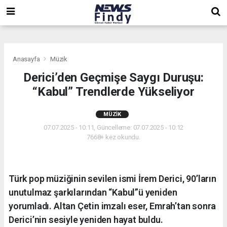
,
,
,
Anasayfa
Müzik
Derici’den Geçmişe Saygı Duruşu:
“Kabul” Trendlerde Yükseliyor
MÜZIK
07.07.2025 - 10:11, Güncelleme: 07.07.2025 - 10:12
7668+ kez okundu.
Türk pop müziğinin sevilen ismi İrem Derici, 90’ların
unutulmaz şarkılarından “Kabul”ü yeniden
yorumladı. Altan Çetin imzalı eser, Emrah’tan sonra
Derici’nin sesiyle yeniden hayat buldu.