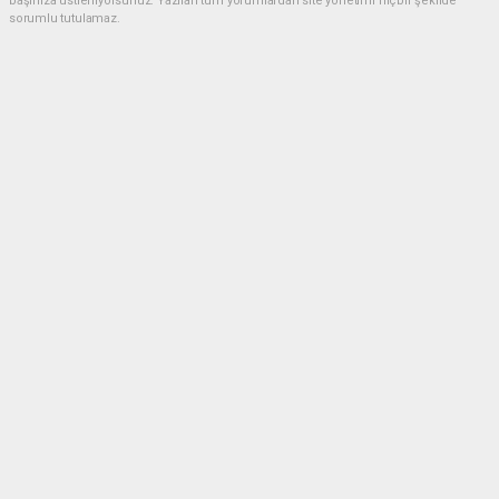
başınıza üstleniyorsunuz. Yazılan tüm yorumlardan site yönetimi hiçbir şekilde
sorumlu tutulamaz.