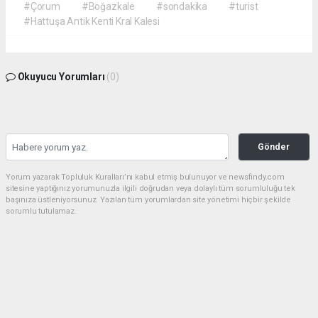
#Çorum
#Boğazkale
#sondakika
#turist
#Hattuşa Antik Kenti Kral Kalesi
Okuyucu Yorumları
(0)
Gönder
Yorum yazarak Topluluk Kuralları’nı kabul etmiş bulunuyor ve newsfindy.com
sitesine yaptığınız yorumunuzla ilgili doğrudan veya dolaylı tüm sorumluluğu tek
başınıza üstleniyorsunuz. Yazılan tüm yorumlardan site yönetimi hiçbir şekilde
sorumlu tutulamaz.