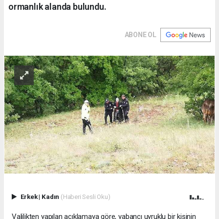
ormanlık alanda bulundu.
ABONE OL
Erkek
|
Kadın
(Haberi Sesli Oku)
Valilikten yapılan açıklamaya göre, yabancı uyruklu bir kişinin