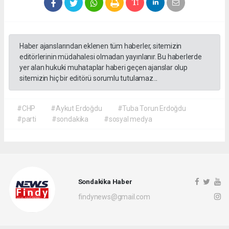
Haber ajanslarından eklenen tüm haberler, sitemizin
editörlerinin müdahalesi olmadan yayınlanır. Bu haberlerde
yer alan hukuki muhataplar haberi geçen ajanslar olup
sitemizin hiç bir editörü sorumlu tutulamaz...
#CHP
#Aykut Erdoğdu
#Tuba Torun Erdoğdu
#parti
#sondakika
#sosyal medya
Sondakika Haber
findynews@gmail.com