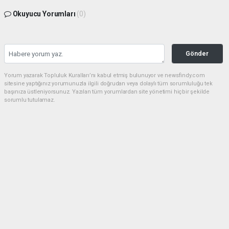
Okuyucu Yorumları
(0)
Gönder
Yorum yazarak Topluluk Kuralları’nı kabul etmiş bulunuyor ve newsfindy.com
sitesine yaptığınız yorumunuzla ilgili doğrudan veya dolaylı tüm sorumluluğu tek
başınıza üstleniyorsunuz. Yazılan tüm yorumlardan site yönetimi hiçbir şekilde
sorumlu tutulamaz.