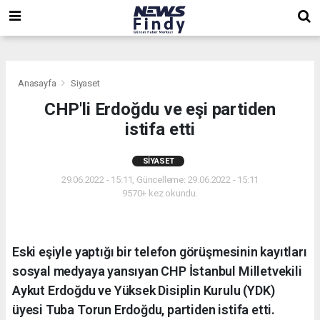
,
,
,
Anasayfa
Siyaset
CHP'li Erdoğdu ve eşi partiden
istifa etti
SIYASET
29.06.2022 - 15:11, Güncelleme: 29.06.2022 - 15:11
9570+ kez okundu.
Eski eşiyle yaptığı bir telefon görüşmesinin kayıtları
sosyal medyaya yansıyan CHP İstanbul Milletvekili
Aykut Erdoğdu ve Yüksek Disiplin Kurulu (YDK)
üyesi Tuba Torun Erdoğdu, partiden istifa etti.