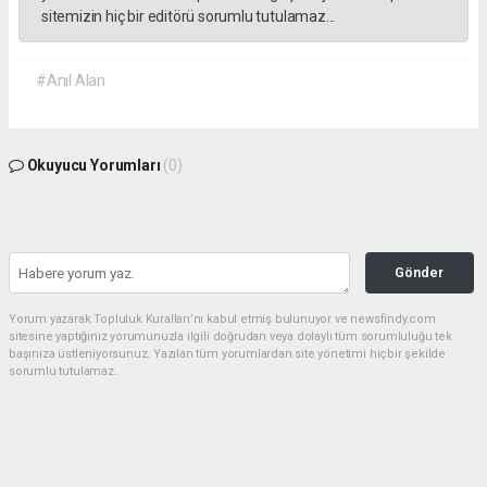
sitemizin hiç bir editörü sorumlu tutulamaz...
#Anıl Alan
Okuyucu Yorumları
(0)
Gönder
Yorum yazarak Topluluk Kuralları’nı kabul etmiş bulunuyor ve newsfindy.com
sitesine yaptığınız yorumunuzla ilgili doğrudan veya dolaylı tüm sorumluluğu tek
başınıza üstleniyorsunuz. Yazılan tüm yorumlardan site yönetimi hiçbir şekilde
sorumlu tutulamaz.