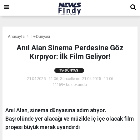
,
,
,
Anasayfa
Tv-Dünyası
Anıl Alan Sinema Perdesine Göz
Kırpıyor: İlk Film Geliyor!
TV-DÜNYASI
21.04.2025 - 11:06, Güncelleme: 21.04.2025 - 11:06
11169+ kez okundu.
Anıl Alan, sinema dünyasına adım atıyor.
Başrolünde yer alacağı ve müzikle iç içe olacak film
projesi büyük merak uyandırdı