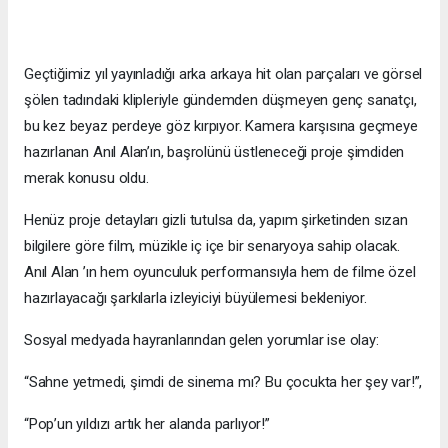
Geçtiğimiz yıl yayınladığı arka arkaya hit olan parçaları ve görsel
şölen tadındaki klipleriyle gündemden düşmeyen genç sanatçı,
bu kez beyaz perdeye göz kırpıyor. Kamera karşısına geçmeye
hazırlanan Anıl Alan’ın, başrolünü üstleneceği proje şimdiden
merak konusu oldu.
Henüz proje detayları gizli tutulsa da, yapım şirketinden sızan
bilgilere göre film, müzikle iç içe bir senaryoya sahip olacak.
Anıl Alan ’ın hem oyunculuk performansıyla hem de filme özel
hazırlayacağı şarkılarla izleyiciyi büyülemesi bekleniyor.
Sosyal medyada hayranlarından gelen yorumlar ise olay:
“Sahne yetmedi, şimdi de sinema mı? Bu çocukta her şey var!”,
“Pop’un yıldızı artık her alanda parlıyor!”