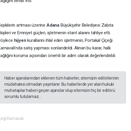
ağlığını tehdit etti.
epkilerin artması üzerine
Adana
Büyükşehir Belediyesi Zabıta
kipleri ve Emniyet güçleri, işletmenin stant alanını tahliye etti.
Böylece
hijyen
kurallarını ihlal eden işletmenin, Portakal Çiçeği
arnavalı’nda satış yapması sonlandırıldı. Alınan bu karar, halk
ağlığını koruma açısından önemli bir adım olarak değerlendirildi.
Haber ajanslarından eklenen tüm haberler, sitemizin editörlerinin
müdahalesi olmadan yayınlanır. Bu haberlerde yer alan hukuki
muhataplar haberi geçen ajanslar olup sitemizin hiç bir editörü
sorumlu tutulamaz...
çeği Karnavalı