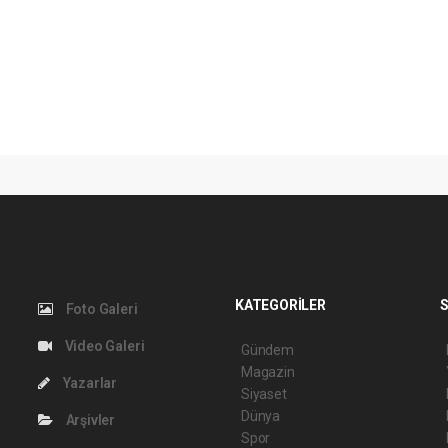
KATEGORİLER
S
Foto Galeri
Video Galeri
Gündem
Magazin
Yazarlar
Siyaset
Dünya
Arşivler
Spor