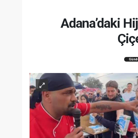
Adana’daki Hi
Çiç
Günd