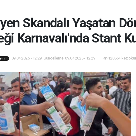
jyen Skandalı Yaşatan Dön
eği Karnavalı'nda Stant K
09.04.2025 - 12:29, Güncelleme: 09.04.2025 - 12:29
12066+ kez oku
em