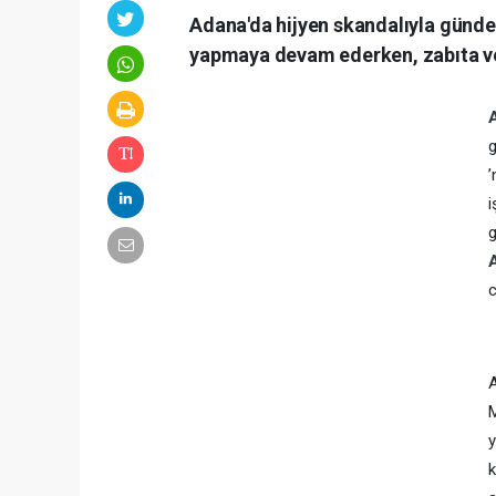
Adana'da hijyen skandalıyla günde
yapmaya devam ederken, zabıta ve 
g
’
i
g
c
A
M
y
k