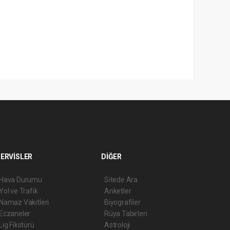
ERVİSLER
DİĞER
Hava Durumu
Sitede Ara
Yol ve Trafik
Anketler
Namaz Vakitleri
Biyografiler
Eczaneler
Rüya Tabirleri
Lig Fikstürü
Astroloji