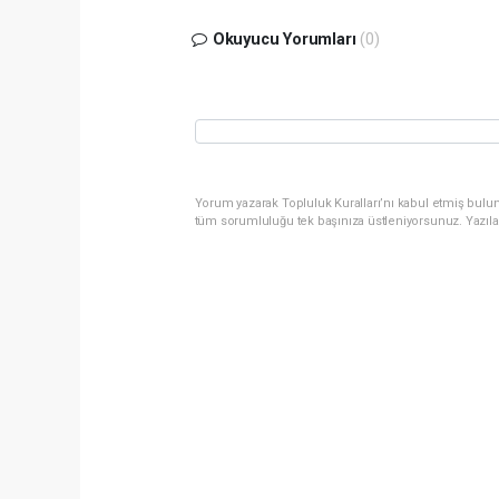
Okuyucu Yorumları
(0)
Yorum yazarak Topluluk Kuralları’nı kabul etmiş bulun
tüm sorumluluğu tek başınıza üstleniyorsunuz. Yazıla