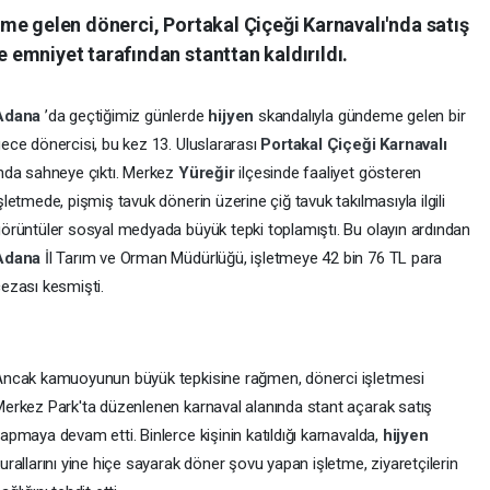
me gelen dönerci, Portakal Çiçeği Karnavalı'nda satış
emniyet tarafından stanttan kaldırıldı.
Adana
’da geçtiğimiz günlerde
hijyen
skandalıyla gündeme gelen bir
ece dönercisi, bu kez 13. Uluslararası
Portakal Çiçeği Karnavalı
nda sahneye çıktı. Merkez
Yüreğir
ilçesinde faaliyet gösteren
şletmede, pişmiş tavuk dönerin üzerine çiğ tavuk takılmasıyla ilgili
örüntüler sosyal medyada büyük tepki toplamıştı. Bu olayın ardından
Adana
İl Tarım ve Orman Müdürlüğü, işletmeye 42 bin 76 TL para
ezası kesmişti.
ncak kamuoyunun büyük tepkisine rağmen, dönerci işletmesi
erkez Park'ta düzenlenen karnaval alanında stant açarak satış
apmaya devam etti. Binlerce kişinin katıldığı karnavalda,
hijyen
urallarını yine hiçe sayarak döner şovu yapan işletme, ziyaretçilerin