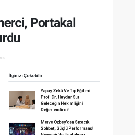
erci, Portakal
urdu
ndu.
İlginizi Çekebilir
Yapay Zekâ Ve Tıp Eğitimi:
Prof. Dr. Haydar Sur
Geleceğin Hekimliğini
Değerlendirdi!
Merve Özbey'den Sıcacık
Sohbet, Güçlü Performans!
Nevşehir'de Unutulmaz