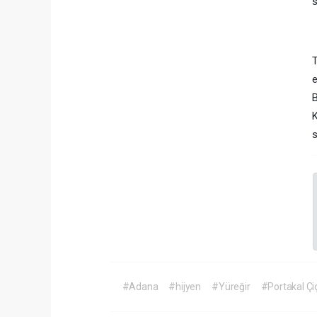
s
T
e
K
s
#Adana
#hijyen
#Yüreğir
#Portakal Çi