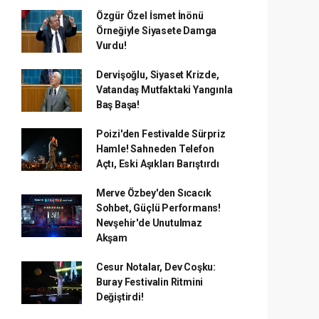
Özgür Özel İsmet İnönü
Örneğiyle Siyasete Damga
Vurdu!
Dervişoğlu, Siyaset Krizde,
Vatandaş Mutfaktaki Yangınla
Baş Başa!
Poizi'den Festivalde Sürpriz
Hamle! Sahneden Telefon
Açtı, Eski Aşıkları Barıştırdı
Merve Özbey'den Sıcacık
Sohbet, Güçlü Performans!
Nevşehir'de Unutulmaz
Akşam
Cesur Notalar, Dev Coşku:
Buray Festivalin Ritmini
Değiştirdi!