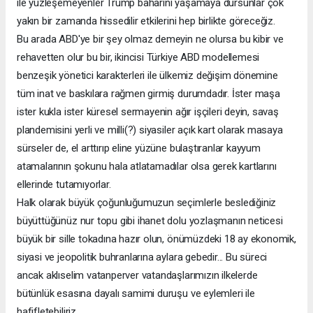
ile yüzleşemeyenler Trump baharını yaşamaya dursunlar çok
yakın bir zamanda hissedilir etkilerini hep birlikte göreceğiz.
Bu arada ABD'ye bir şey olmaz demeyin ne olursa bu kibir ve
rehavetten olur bu bir, ikincisi Türkiye ABD modellemesi
benzeşik yönetici karakterleri ile ülkemiz değişim dönemine
tüm inat ve baskılara rağmen girmiş durumdadır. İster maşa
ister kukla ister küresel sermayenin ağır işçileri deyin, savaş
plandemisini yerli ve milli(?) siyasiler açık kart olarak masaya
sürseler de, el arttırıp eline yüzüne bulaştıranlar kayyum
atamalarının şokunu hala atlatamadılar olsa gerek kartlarını
ellerinde tutamıyorlar.
Halk olarak büyük çoğunluğumuzun seçimlerle beslediğiniz
büyüttüğünüz nur topu gibi ihanet dolu yozlaşmanın neticesi
büyük bir sille tokadına hazır olun, önümüzdeki 18 ay ekonomik,
siyasi ve jeopolitik buhranlarına aylara gebedir... Bu süreci
ancak aklıselim vatanperver vatandaşlarımızın ilkelerde
bütünlük esasına dayalı samimi duruşu ve eylemleri ile
hafifletebiliriz.