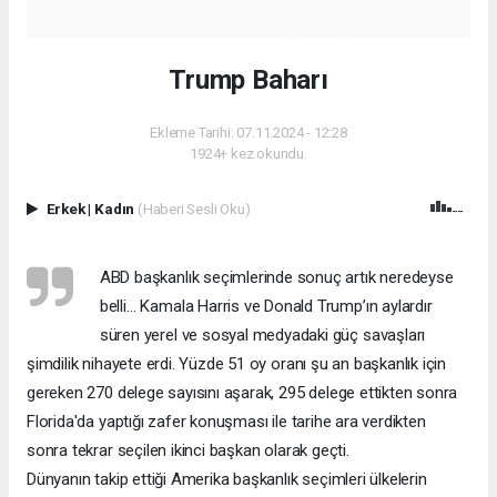
Trump Baharı
Ekleme Tarihi: 07.11.2024 - 12:28
1924+ kez okundu.
Erkek
|
Kadın
(Haberi Sesli Oku)
ABD başkanlık seçimlerinde sonuç artık neredeyse
belli… Kamala Harris ve Donald Trump’ın aylardır
süren yerel ve sosyal medyadaki güç savaşları
şimdilik nihayete erdi. Yüzde 51 oy oranı şu an başkanlık için
gereken 270 delege sayısını aşarak, 295 delege ettikten sonra
Florida'da yaptığı zafer konuşması ile tarihe ara verdikten
sonra tekrar seçilen ikinci başkan olarak geçti.
Dünyanın takip ettiği Amerika başkanlık seçimleri ülkelerin