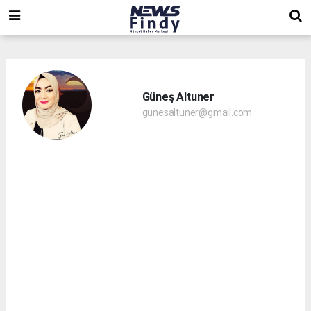
,
,
,
Güneş Altuner
gunesaltuner@gmail.com