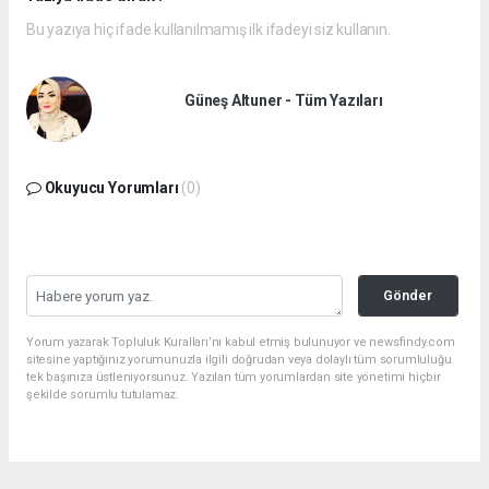
Bu yazıya hiç ifade kullanılmamış ilk ifadeyi siz kullanın.
Güneş Altuner - Tüm Yazıları
Okuyucu Yorumları
(0)
Gönder
Yorum yazarak Topluluk Kuralları’nı kabul etmiş bulunuyor ve newsfindy.com
sitesine yaptığınız yorumunuzla ilgili doğrudan veya dolaylı tüm sorumluluğu
tek başınıza üstleniyorsunuz. Yazılan tüm yorumlardan site yönetimi hiçbir
şekilde sorumlu tutulamaz.