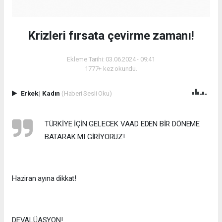
Krizleri fırsata çevirme zamanı!
Ekleme Tarihi: 03.06.2024 - 09:41
1777+ kez okundu.
Erkek
|
Kadın
(Haberi Sesli Oku)
TÜRKİYE İÇİN GELECEK VAAD EDEN BİR DÖNEME
BATARAK MI GİRİYORUZ!
Haziran ayına dikkat!
DEVALÜASYON!