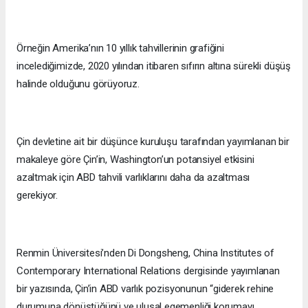
Örneğin Amerika’nın 10 yıllık tahvillerinin grafiğini
incelediğimizde, 2020 yılından itibaren sıfırın altına sürekli düşüş
halinde olduğunu görüyoruz.
Çin devletine ait bir düşünce kuruluşu tarafından yayımlanan bir
makaleye göre Çin’in, Washington’un potansiyel etkisini
azaltmak için ABD tahvili varlıklarını daha da azaltması
gerekiyor.
Renmin Üniversitesi’nden Di Dongsheng, China Institutes of
Contemporary International Relations dergisinde yayımlanan
bir yazısında, Çin’in ABD varlık pozisyonunun “giderek rehine
durumuna dönüştüğünü ve ulusal egemenliği korumayı