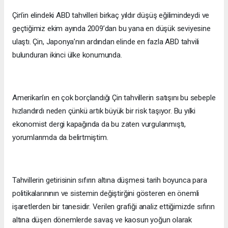
Çin’in elindeki ABD tahvilleri birkaç yıldır düşüş eğilimindeydi ve
geçtiğimiz ekim ayında 2009’dan bu yana en düşük seviyesine
ulaştı. Çin, Japonya’nın ardından elinde en fazla ABD tahvili
bulunduran ikinci ülke konumunda.
Amerikan’ın en çok borçlandığı Çin tahvillerin satışını bu sebeple
hızlandırdı neden çünkü artık büyük bir risk taşıyor. Bu yılki
ekonomist dergi kapağında da bu zaten vurgulanmıştı,
yorumlarımda da belirtmiştim.
Tahvillerin getirisinin sıfırın altına düşmesi tarih boyunca para
politikalarınının ve sistemin değiştirğini gösteren en önemli
işaretlerden bir tanesidir. Verilen grafiği analiz ettiğimizde sıfırın
altına düşen dönemlerde savaş ve kaosun yoğun olarak