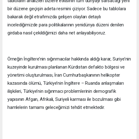
tabloların analizleri bizlere etkisinin tüm dünyayı sarsacağı yeni
bir düzene geçişin adeta resmini çiziyor. Sadece bu tablolara
bakarak değil etrafımızda gelişen olayları detaylı
incelediğimizde para politikalarının yenidünya düzeni denilen
girdaba nasıl çekildiğimizi daha net anlayabiliyoruz.
Örneğin İngiltere’nin sığınmacılar hakkında aldığı karar, Suriye’nin
kuzeyinde kurulması planlanan Kürdistan defakto bölgesi ve
yönetimi oluşturulması, İran Cumhurbaşkanının helikopter
kazasında ölümü, Türkiye’nin İngiltere – Ruanda anlaşmaları
ilişkileri, Türkiye’nin sığınmacı problemlerinin demografik
yapısının Afgan, Afrikalı, Suriyeli karması ile bozulması gibi
hamlelerin tamamı geleceğimizi tehdit etmektedir.