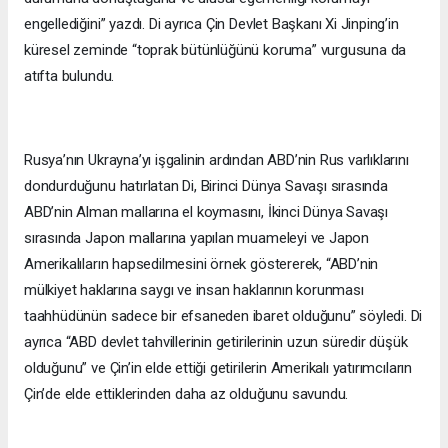
engellediğini” yazdı. Di ayrıca Çin Devlet Başkanı Xi Jinping’in
küresel zeminde “toprak bütünlüğünü koruma” vurgusuna da
atıfta bulundu.
Rusya’nın Ukrayna’yı işgalinin ardından ABD’nin Rus varlıklarını
dondurduğunu hatırlatan Di, Birinci Dünya Savaşı sırasında
ABD’nin Alman mallarına el koymasını, İkinci Dünya Savaşı
sırasında Japon mallarına yapılan muameleyi ve Japon
Amerikalıların hapsedilmesini örnek göstererek, “ABD’nin
mülkiyet haklarına saygı ve insan haklarının korunması
taahhüdünün sadece bir efsaneden ibaret olduğunu” söyledi. Di
ayrıca “ABD devlet tahvillerinin getirilerinin uzun süredir düşük
olduğunu” ve Çin’in elde ettiği getirilerin Amerikalı yatırımcıların
Çin’de elde ettiklerinden daha az olduğunu savundu.