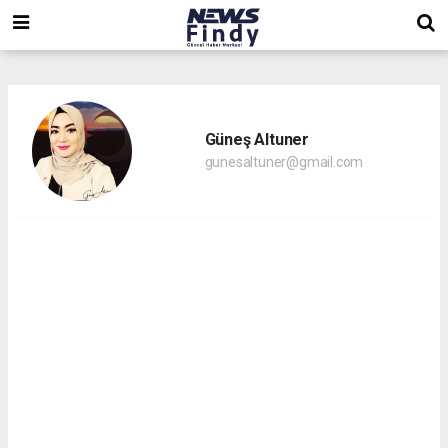
,
,
,
Güneş Altuner
gunesaltuner@gmail.com