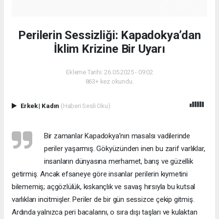
Perilerin Sessizliği: Kapadokya’dan
İklim Krizine Bir Uyarı
Ekleme Tarihi: 26.05.2025 - 09:02
863+ kez okundu.
Erkek
|
Kadın
(Haberi Sesli Oku)
Bir zamanlar Kapadokya’nın masalsı vadilerinde
periler yaşarmış. Gökyüzünden inen bu zarif varlıklar,
insanların dünyasına merhamet, barış ve güzellik
getirmiş. Ancak efsaneye göre insanlar perilerin kıymetini
bilememiş; açgözlülük, kıskançlık ve savaş hırsıyla bu kutsal
varlıkları incitmişler. Periler de bir gün sessizce çekip gitmiş.
Ardında yalnızca peri bacalarını, o sıra dışı taşları ve kulaktan