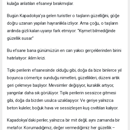
kulağa anlatılan efsaneyi bırakmışlar.
Bugün Kapadokya’ya gelen turistler o taşların güzelliğini, göğe
doğru uzanan yapıları hayranlıkla izliyor. Ama çoğu, o taşların
ardında gizli kalan uyarıyı fark etmiyor: “Kıymet bilmediğinde
güzellik susar.”
Bu efsane bana günümüzün en can yakıcı gerçeklerinden birini
hatırlatıyor: iklim krizi.
Tıpkı perilerin efsanesinde olduğu gibi, doğa da bize binlerce yıl
boyunca cömertçe sunduğu nimetleri, güzellikleri, düzeni artık
geri çekmeye başlıyor. Mevsimler değişiyor, kuraklık artıyor,
yangınlar daha sık görülüyor. Tıpkı perilerin sessizce gitmesi
gibi, doğa da bizden usulca uzaklaşıyor. Ve geriye yalnızca
beton kuleler, boğuk hava ve sessizleşen kuş cıvıltıları kalıyor.
Kapadokya’daki periler, yalnızca bir mit değil; aynı zamanda bir
metafor. Korumadığımız, değer vermediğimiz her güzellik –