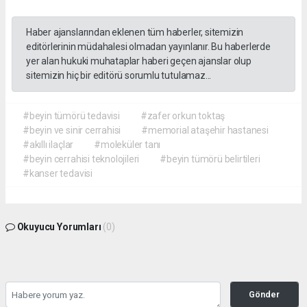
Haber ajanslarından eklenen tüm haberler, sitemizin
editörlerinin müdahalesi olmadan yayınlanır. Bu haberlerde
yer alan hukuki muhataplar haberi geçen ajanslar olup
sitemizin hiç bir editörü sorumlu tutulamaz...
#beyin tümörü tedavisi
#zafer orkun toktaş
#beyin ve sinir cerrahisi
#memorial ataşehir hastanesi
#akıllı ilaçlar
#moleküler tanı
#beyin cerrahisi teknolojileri
#beyin tümörü belirtileri
#kanser tedavisi
Okuyucu Yorumları
(0)
Gönder