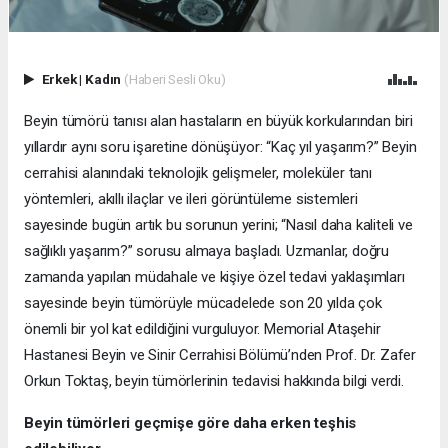
Erkek
|
Kadın
(Haberi Sesli Oku)
Beyin tümörü tanısı alan hastaların en büyük korkularından biri
yıllardır aynı soru işaretine dönüşüyor: “Kaç yıl yaşarım?” Beyin
cerrahisi alanındaki teknolojik gelişmeler, moleküler tanı
yöntemleri, akıllı ilaçlar ve ileri görüntüleme sistemleri
sayesinde bugün artık bu sorunun yerini; “Nasıl daha kaliteli ve
sağlıklı yaşarım?” sorusu almaya başladı. Uzmanlar, doğru
zamanda yapılan müdahale ve kişiye özel tedavi yaklaşımları
sayesinde beyin tümörüyle mücadelede son 20 yılda çok
önemli bir yol kat edildiğini vurguluyor. Memorial Ataşehir
Hastanesi Beyin ve Sinir Cerrahisi Bölümü’nden Prof. Dr. Zafer
Orkun Toktaş, beyin tümörlerinin tedavisi hakkında bilgi verdi.
Beyin tümörleri geçmişe göre daha erken teşhis