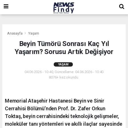
,
,
,
Anasayfa
Yaşam
Beyin Tümörü Sonrası Kaç Yıl
Yaşarım? Sorusu Artık Değişiyor
YAŞAM
04.06.2026 - 10:40, Güncelleme: 04.06.2026 - 10:40
8076+ kez okundu.
Memorial Ataşehir Hastanesi Beyin ve Sinir
Cerrahisi Bölümü’nden Prof. Dr. Zafer Orkun
Toktaş, beyin cerrahisindeki teknolojik gelişmeler,
moleküler tanı yöntemleri ve akıllı ilaçlar sayesinde