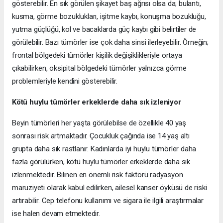
gösterebilir. En sık görülen şikayet baş ağrısı olsa da; bulantı,
kusma, görme bozuklukları, işitme kaybı, konuşma bozukluğu,
yutma güçlüğü, kol ve bacaklarda güç kaybı gibi belirtiler de
görülebilir. Bazı tümörler ise çok daha sinsi ilerleyebilir. Örneğin;
frontal bölgedeki tümörler kişilik değişiklikleriyle ortaya
çıkabilirken, oksipital bölgedeki tümörler yalnızca görme
problemleriyle kendini gösterebilir.
Kötü huylu tümörler erkeklerde daha sık izleniyor
Beyin tümörleri her yaşta görülebilse de özellikle 40 yaş
sonrası risk artmaktadır. Çocukluk çağında ise 14 yaş altı
grupta daha sık rastlanır. Kadınlarda iyi huylu tümörler daha
fazla görülürken, kötü huylu tümörler erkeklerde daha sık
izlenmektedir. Bilinen en önemli risk faktörü radyasyon
maruziyeti olarak kabul edilirken, ailesel kanser öyküsü de riski
artırabilir. Cep telefonu kullanımı ve sigara ile ilgili araştırmalar
ise halen devam etmektedir.