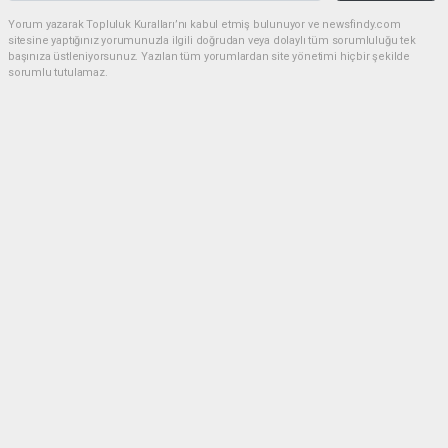
Yorum yazarak Topluluk Kuralları’nı kabul etmiş bulunuyor ve newsfindy.com
sitesine yaptığınız yorumunuzla ilgili doğrudan veya dolaylı tüm sorumluluğu tek
başınıza üstleniyorsunuz. Yazılan tüm yorumlardan site yönetimi hiçbir şekilde
sorumlu tutulamaz.