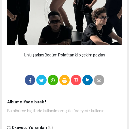
Ünlü şarkıcı Begüm Polat’tan klip çekim pozları
Albüme ifade bırak !
Bu albüme hiç ifade kullanılmamış ilk ifadeyi siz kullanın.
Okuyucu Yorumları
(0)