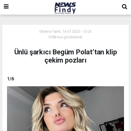
,
,
,
Ekleme Tarihi: 14.01.2025 - 13:03
1058 kez görütülendi.
Ünlü şarkıcı Begüm Polat’tan klip
çekim pozları
1
/6