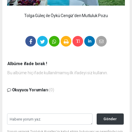
Tolga Güleç ile Öykü Cengiz'den Mutluluk Pozu
Albüme ifade bırak !
Bu albüme hiç ifade kullanılmamış ilk ifadeyi siz kullanın.
Okuyucu Yorumları
(0)
Gönder
Yorum yazarak Topluluk Kuralları’nı kabul etmiş bulunuyor ve newsfindy.com