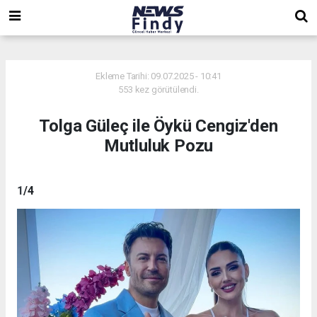
,
,
,
Ekleme Tarihi: 09.07.2025 - 10:41
553 kez görütülendi.
Tolga Güleç ile Öykü Cengiz'den
Mutluluk Pozu
1
/4