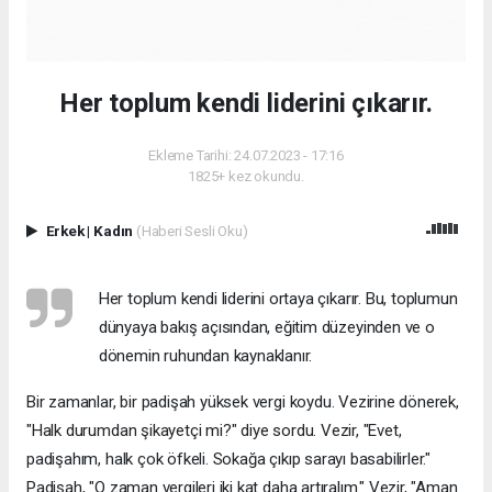
Her toplum kendi liderini çıkarır.
Ekleme Tarihi: 24.07.2023 - 17:16
1825+ kez okundu.
Erkek
|
Kadın
(Haberi Sesli Oku)
Her toplum kendi liderini ortaya çıkarır. Bu, toplumun
dünyaya bakış açısından, eğitim düzeyinden ve o
dönemin ruhundan kaynaklanır.
Bir zamanlar, bir padişah yüksek vergi koydu. Vezirine dönerek,
"Halk durumdan şikayetçi mi?" diye sordu. Vezir, "Evet,
padişahım, halk çok öfkeli. Sokağa çıkıp sarayı basabilirler."
Padişah, "O zaman vergileri iki kat daha artıralım." Vezir, "Aman