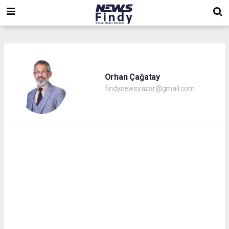
,
,
,
Orhan Çağatay
findynewsyazar@gmail.com