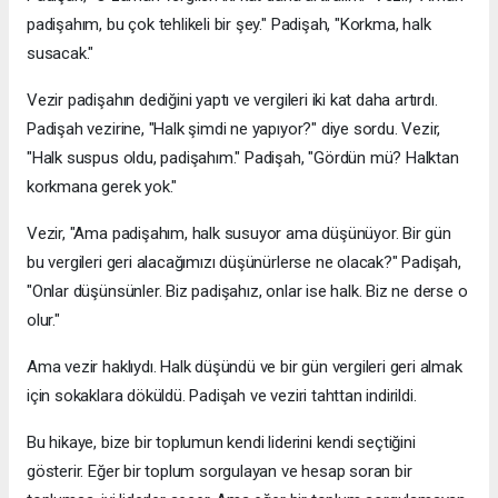
padişahım, bu çok tehlikeli bir şey." Padişah, "Korkma, halk
susacak."
Vezir padişahın dediğini yaptı ve vergileri iki kat daha artırdı.
Padişah vezirine, "Halk şimdi ne yapıyor?" diye sordu. Vezir,
"Halk suspus oldu, padişahım." Padişah, "Gördün mü? Halktan
korkmana gerek yok."
Vezir, "Ama padişahım, halk susuyor ama düşünüyor. Bir gün
bu vergileri geri alacağımızı düşünürlerse ne olacak?" Padişah,
"Onlar düşünsünler. Biz padişahız, onlar ise halk. Biz ne derse o
olur."
Ama vezir haklıydı. Halk düşündü ve bir gün vergileri geri almak
için sokaklara döküldü. Padişah ve veziri tahttan indirildi.
Bu hikaye, bize bir toplumun kendi liderini kendi seçtiğini
gösterir. Eğer bir toplum sorgulayan ve hesap soran bir