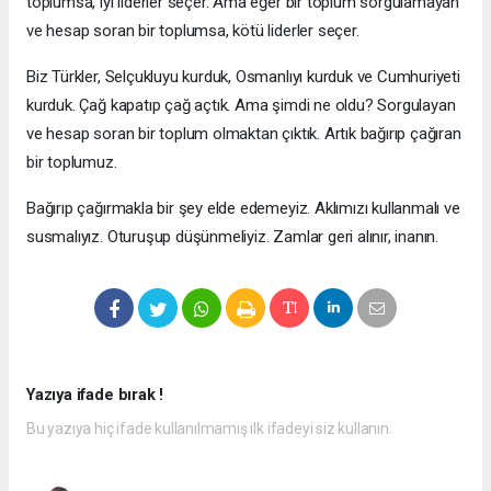
toplumsa, iyi liderler seçer. Ama eğer bir toplum sorgulamayan
ve hesap soran bir toplumsa, kötü liderler seçer.
Biz Türkler, Selçukluyu kurduk, Osmanlıyı kurduk ve Cumhuriyeti
kurduk. Çağ kapatıp çağ açtık. Ama şimdi ne oldu? Sorgulayan
ve hesap soran bir toplum olmaktan çıktık. Artık bağırıp çağıran
bir toplumuz.
Bağırıp çağırmakla bir şey elde edemeyiz. Aklımızı kullanmalı ve
susmalıyız. Oturuşup düşünmeliyiz. Zamlar geri alınır, inanın.
Yazıya ifade bırak !
Bu yazıya hiç ifade kullanılmamış ilk ifadeyi siz kullanın.