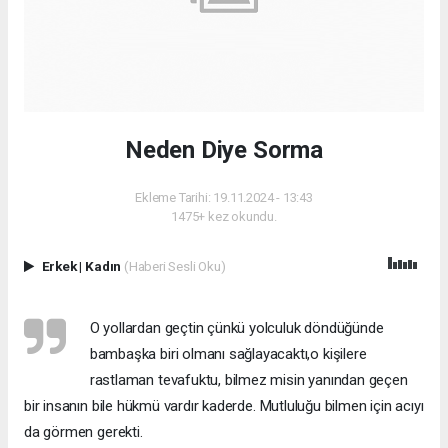
Neden Diye Sorma
Ekleme Tarihi: 19.11.2024 - 13:43
1475+ kez okundu.
Erkek
|
Kadın
(Haberi Sesli Oku)
O yollardan geçtin çünkü yolculuk döndüğünde
bambaşka biri olmanı sağlayacaktı,o kişilere
rastlaman tevafuktu, bilmez misin yanından geçen
bir insanın bile hükmü vardır kaderde. Mutluluğu bilmen için acıyı
da görmen gerekti.