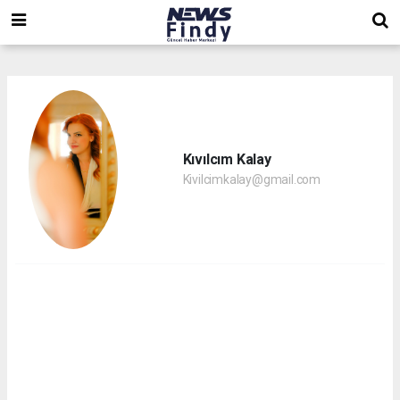
,
,
,
Kıvılcım Kalay
Kivilcimkalay@gmail.com