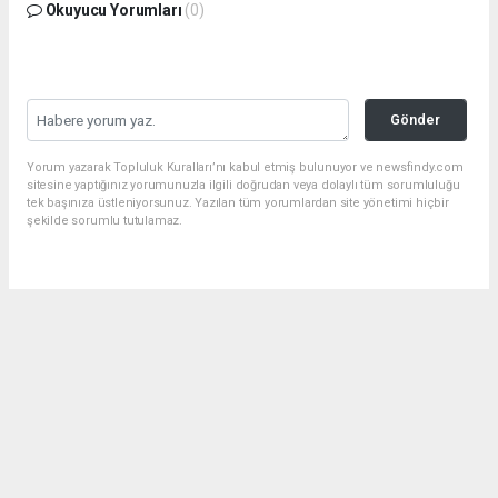
Okuyucu Yorumları
(0)
Gönder
Yorum yazarak Topluluk Kuralları’nı kabul etmiş bulunuyor ve newsfindy.com
sitesine yaptığınız yorumunuzla ilgili doğrudan veya dolaylı tüm sorumluluğu
tek başınıza üstleniyorsunuz. Yazılan tüm yorumlardan site yönetimi hiçbir
şekilde sorumlu tutulamaz.