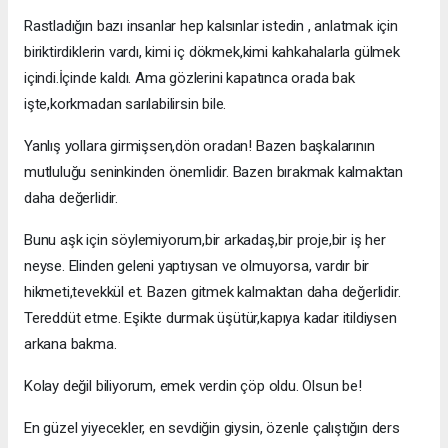
Rastladığın bazı insanlar hep kalsınlar istedin , anlatmak için
biriktirdiklerin vardı, kimi iç dökmek,kimi kahkahalarla gülmek
içindi.İçinde kaldı. Ama gözlerini kapatınca orada bak
işte,korkmadan sarılabilirsin bile.
Yanlış yollara girmişsen,dön oradan! Bazen başkalarının
mutluluğu seninkinden önemlidir. Bazen bırakmak kalmaktan
daha değerlidir.
Bunu aşk için söylemiyorum,bir arkadaş,bir proje,bir iş her
neyse. Elinden geleni yaptıysan ve olmuyorsa, vardır bir
hikmeti,tevekkül et. Bazen gitmek kalmaktan daha değerlidir.
Tereddüt etme. Eşikte durmak üşütür,kapıya kadar itildiysen
arkana bakma.
Kolay değil biliyorum, emek verdin çöp oldu. Olsun be!
En güzel yiyecekler, en sevdiğin giysin, özenle çalıştığın ders