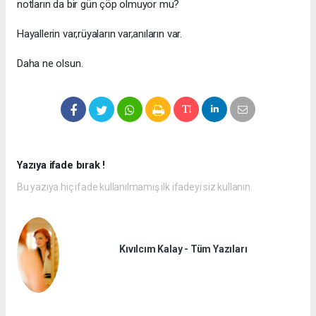
notların da bir gün çöp olmuyor mu?
Hayallerin var,rüyaların var,anıların var.
Daha ne olsun.
Yazıya ifade bırak !
Bu yazıya hiç ifade kullanılmamış ilk ifadeyi siz kullanın.
Kıvılcım Kalay - Tüm Yazıları