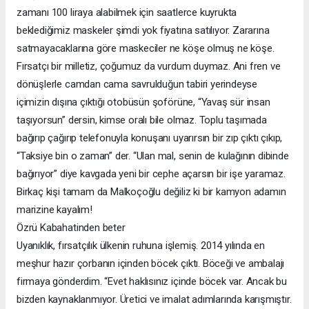
zamanı 100 liraya alabilmek için saatlerce kuyrukta
beklediğimiz maskeler şimdi yok fiyatına satılıyor. Zararına
satmayacaklarına göre maskeciler ne köşe olmuş ne köşe.
Fırsatçı bir milletiz, çoğumuz da vurdum duymaz. Ani fren ve
dönüşlerle camdan cama savrulduğun tabiri yerindeyse
içimizin dışına çıktığı otobüsün şoförüne, “Yavaş sür insan
taşıyorsun” dersin, kimse oralı bile olmaz. Toplu taşımada
bağırıp çağırıp telefonuyla konuşanı uyarırsın bir zıp çıktı çıkıp,
“Taksiye bin o zaman” der. “Ulan mal, senin de kulağının dibinde
bağırıyor” diye kavgada yeni bir cephe açarsın bir işe yaramaz.
Birkaç kişi tamam da Malkoçoğlu değiliz ki bir kamyon adamın
marizine kayalım!
Özrü Kabahatinden beter
Uyanıklık, fırsatçılık ülkenin ruhuna işlemiş. 2014 yılında en
meşhur hazır çorbanın içinden böcek çıktı. Böceği ve ambalajı
firmaya gönderdim. “Evet haklısınız içinde böcek var. Ancak bu
bizden kaynaklanmıyor. Üretici ve imalat adımlarında karışmıştır.