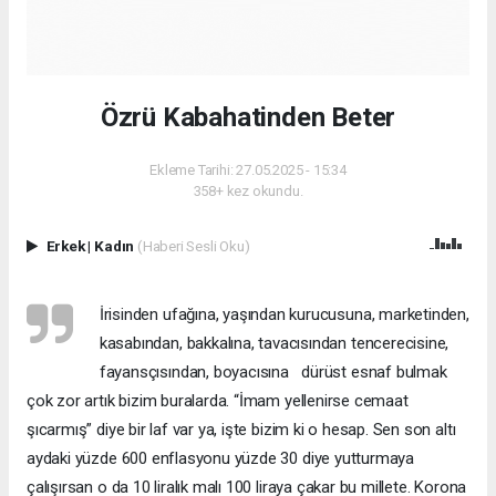
Özrü Kabahatinden Beter
Ekleme Tarihi: 27.05.2025 - 15:34
358+ kez okundu.
Erkek
|
Kadın
(Haberi Sesli Oku)
İrisinden ufağına, yaşından kurucusuna, marketinden,
kasabından, bakkalına, tavacısından tencerecisine,
fayansçısından, boyacısına dürüst esnaf bulmak
çok zor artık bizim buralarda. “İmam yellenirse cemaat
şıcarmış” diye bir laf var ya, işte bizim ki o hesap. Sen son altı
aydaki yüzde 600 enflasyonu yüzde 30 diye yutturmaya
çalışırsan o da 10 liralık malı 100 liraya çakar bu millete. Korona