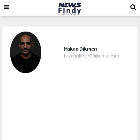
,
,
,
Hakan Dikmen
hakandikmen30@gmail.com