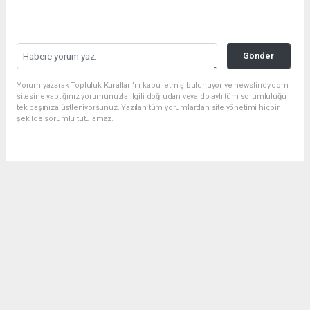
Gönder
Yorum yazarak Topluluk Kuralları’nı kabul etmiş bulunuyor ve newsfindy.com
sitesine yaptığınız yorumunuzla ilgili doğrudan veya dolaylı tüm sorumluluğu
tek başınıza üstleniyorsunuz. Yazılan tüm yorumlardan site yönetimi hiçbir
şekilde sorumlu tutulamaz.