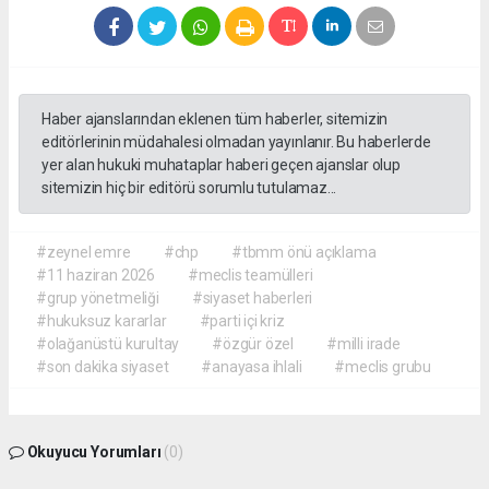
Haber ajanslarından eklenen tüm haberler, sitemizin
editörlerinin müdahalesi olmadan yayınlanır. Bu haberlerde
yer alan hukuki muhataplar haberi geçen ajanslar olup
sitemizin hiç bir editörü sorumlu tutulamaz...
#zeynel emre
#chp
#tbmm önü açıklama
#11 haziran 2026
#meclis teamülleri
#grup yönetmeliği
#siyaset haberleri
#hukuksuz kararlar
#parti içi kriz
#olağanüstü kurultay
#özgür özel
#milli irade
#son dakika siyaset
#anayasa ihlali
#meclis grubu
Okuyucu Yorumları
(0)