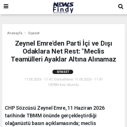
,
,
,
Anasayfa
Siyaset
Zeynel Emre'den Parti İçi ve Dışı
Odaklara Net Rest: "Meclis
Teamülleri Ayaklar Altına Alınamaz
SIYASET
11.06.2026 - 11:47, Güncelleme: 11.06.2026 - 11:47
13098+ kez okundu.
CHP Sözcüsü Zeynel Emre, 11 Haziran 2026
tarihinde TBMM önünde gerçekleştirdiği
olağanüstü basın açıklamasında; meclis