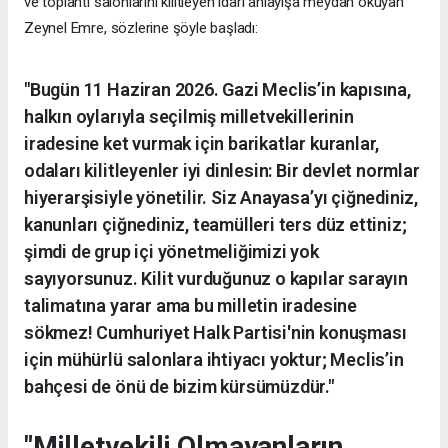
ve toplantı salonlarını kilitleyen idari anlayışa meydan okuyan
Zeynel Emre, sözlerine şöyle başladı:
"Bugün 11 Haziran 2026. Gazi Meclis’in kapısına,
halkın oylarıyla seçilmiş milletvekillerinin
iradesine ket vurmak için barikatlar kuranlar,
odaları kilitleyenler iyi dinlesin: Bir devlet normlar
hiyerarşisiyle yönetilir. Siz Anayasa’yı çiğnediniz,
kanunları çiğnediniz, teamülleri ters düz ettiniz;
şimdi de grup içi yönetmeliğimizi yok
sayıyorsunuz. Kilit vurduğunuz o kapılar sarayın
talimatına yarar ama bu milletin iradesine
sökmez! Cumhuriyet Halk Partisi'nin konuşması
için mühürlü salonlara ihtiyacı yoktur; Meclis’in
bahçesi de önü de bizim kürsümüzdür."
"Milletvekili Olmayanların