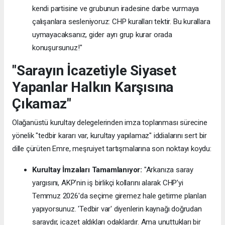
kendi partisine ve grubunun iradesine darbe vurmaya
çalışanlara sesleniyoruz: CHP kuralları tektir. Bu kurallara
uymayacaksanız, gider ayrı grup kurar orada
konuşursunuz!"
"Sarayın İcazetiyle Siyaset
Yapanlar Halkın Karşısına
Çıkamaz"
Olağanüstü kurultay delegelerinden imza toplanması sürecine
yönelik "tedbir kararı var, kurultay yapılamaz" iddialarını sert bir
dille çürüten Emre, meşruiyet tartışmalarına son noktayı koydu:
Kurultay İmzaları Tamamlanıyor:
"Arkanıza saray
yargısını, AKP’nin iş birlikçi kollarını alarak CHP’yi
Temmuz 2026'da seçime giremez hale getirme planları
yapıyorsunuz. 'Tedbir var' diyenlerin kaynağı doğrudan
saraydır, icazet aldıkları odaklardır. Ama unuttukları bir