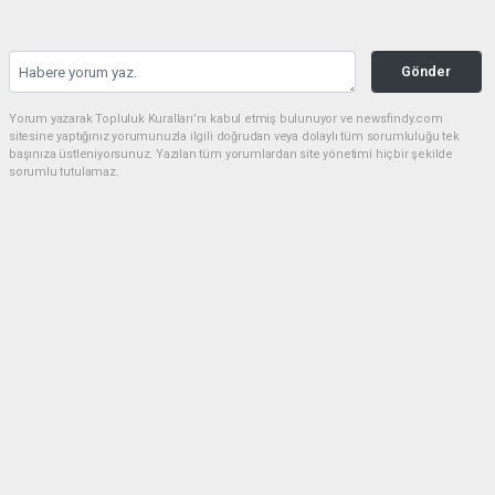
Gönder
Yorum yazarak Topluluk Kuralları’nı kabul etmiş bulunuyor ve newsfindy.com
sitesine yaptığınız yorumunuzla ilgili doğrudan veya dolaylı tüm sorumluluğu tek
başınıza üstleniyorsunuz. Yazılan tüm yorumlardan site yönetimi hiçbir şekilde
sorumlu tutulamaz.