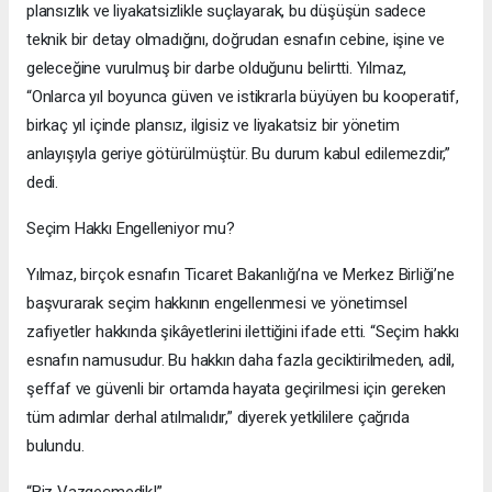
plansızlık ve liyakatsizlikle suçlayarak, bu düşüşün sadece
teknik bir detay olmadığını, doğrudan esnafın cebine, işine ve
geleceğine vurulmuş bir darbe olduğunu belirtti. Yılmaz,
“Onlarca yıl boyunca güven ve istikrarla büyüyen bu kooperatif,
birkaç yıl içinde plansız, ilgisiz ve liyakatsiz bir yönetim
anlayışıyla geriye götürülmüştür. Bu durum kabul edilemezdir,”
dedi.
Seçim Hakkı Engelleniyor mu?
Yılmaz, birçok esnafın Ticaret Bakanlığı’na ve Merkez Birliği’ne
başvurarak seçim hakkının engellenmesi ve yönetimsel
zafiyetler hakkında şikâyetlerini ilettiğini ifade etti. “Seçim hakkı
esnafın namusudur. Bu hakkın daha fazla geciktirilmeden, adil,
şeffaf ve güvenli bir ortamda hayata geçirilmesi için gereken
tüm adımlar derhal atılmalıdır,” diyerek yetkililere çağrıda
bulundu.
“Biz Vazgeçmedik!”