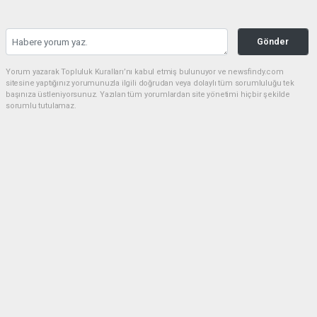
Gönder
Yorum yazarak Topluluk Kuralları’nı kabul etmiş bulunuyor ve newsfindy.com
sitesine yaptığınız yorumunuzla ilgili doğrudan veya dolaylı tüm sorumluluğu tek
başınıza üstleniyorsunuz. Yazılan tüm yorumlardan site yönetimi hiçbir şekilde
sorumlu tutulamaz.