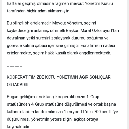
haftalar geçmiş olmasına rağmen mevcut Yönetim Kurulu
tarafından hiçbir adım atılmamıştır.
Bu bilinçli bir ertelemedir. Mevcut yönetim, seçimi
kaybedeceğini anlamış; rahmetli Başkan Murat Özkarayurt’tan
devralınan yetki süresini zorlayarak durumu soğutma ve
görevde kalma çabası içerisine girmiştir. Esnafımızın iradesi
ertelenmekte, seçim hakkı kasıtlı olarak engellenmektedir.
______
KOOPERATİFİMİZDE KÖTÜ YÖNETİMİN AĞIR SONUÇLARI
ORTADADIR
Bugün geldiğimiz noktada, kooperatifimizin 1. Grup
statüsünden 4. Grup statüsüne düşürülmesi ve ortak başına
kullandırılabilen kredi limitimizin 1 milyon TL’den 700 bin TL’ye
düşürülmesi, yönetimin yetersizliğini açıkça ortaya
koymaktadır.