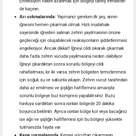
Enfeksiyon riskini azaltmak için bölgeyi tahriş etmekten
de kaçının.
Arı sokmalarında:
Yapmanız gereken ilk şey, arının
iğnesini hemen çıkarmak olmalı. Hızlı müdahale
sayesinde iğneden salınan zehrin yayılmasının önüne
geçileceği için oluşabilecek reaksiyonların şiddetlenmesi
engelleniyor. Ancak dikkat! İğneyi cildi sıkarak çıkarmak
daha fazla zehrin vücuda yayılmasına neden olabiliyor.
İğneyi çıkardıktan sonra sorunlu bölgeyi cildi
rahatlatması, kir ile varsa zehrin bölgeden temizlenmesi
için soğuk su ve sabunla yıkayın. Zehrin vücut tarafından
daha az emilmesi ve şişliğin hafiflemesi amacıyla
sorunlu bölgeye buz kompresi yapabilirsiniz. Buzu
havluya sardıktan sonra ısırılan bölgede 20 dakika
boyunca bekletin. Ayrıca ısırılan bölge kol veya bacağınız
ise ağrı ve şişliğin hafiflemesi için bu bölgeyi yüksekte
tutmanızda fayda var.
Kene ısırmalarında:
Keneyi vücuttan çıkarmayın,