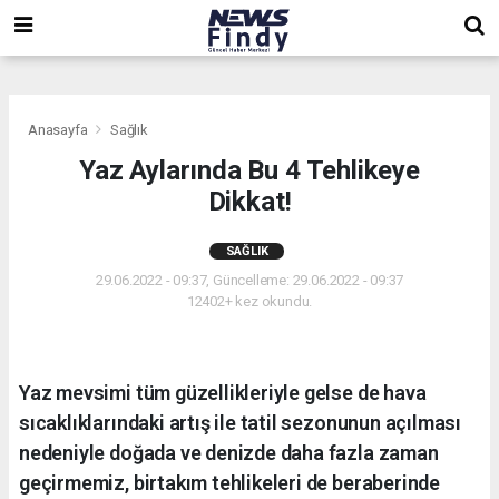
,
,
,
Anasayfa
Sağlık
Yaz Aylarında Bu 4 Tehlikeye
Dikkat!
SAĞLIK
29.06.2022 - 09:37, Güncelleme: 29.06.2022 - 09:37
12402+ kez okundu.
Yaz mevsimi tüm güzellikleriyle gelse de hava
sıcaklıklarındaki artış ile tatil sezonunun açılması
nedeniyle doğada ve denizde daha fazla zaman
geçirmemiz, birtakım tehlikeleri de beraberinde