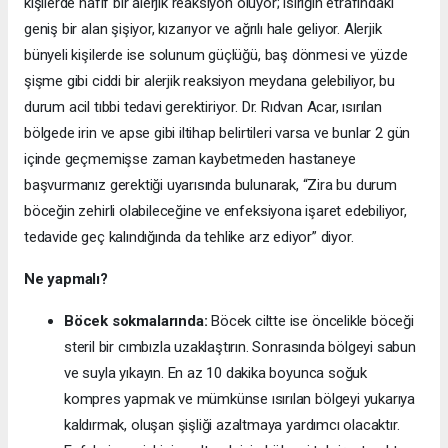
kişilerde hafif bir alerjik reaksiyon oluyor; ısırığın etrafındaki
geniş bir alan şişiyor, kızarıyor ve ağrılı hale geliyor. Alerjik
bünyeli kişilerde ise solunum güçlüğü, baş dönmesi ve yüzde
şişme gibi ciddi bir alerjik reaksiyon meydana gelebiliyor, bu
durum acil tıbbi tedavi gerektiriyor. Dr. Rıdvan Acar, ısırılan
bölgede irin ve apse gibi iltihap belirtileri varsa ve bunlar 2 gün
içinde geçmemişse zaman kaybetmeden hastaneye
başvurmanız gerektiği uyarısında bulunarak, “Zira bu durum
böceğin zehirli olabileceğine ve enfeksiyona işaret edebiliyor,
tedavide geç kalındığında da tehlike arz ediyor” diyor.
Ne yapmalı?
Böcek sokmalarında:
Böcek ciltte ise öncelikle böceği
steril bir cımbızla uzaklaştırın. Sonrasında bölgeyi sabun
ve suyla yıkayın. En az 10 dakika boyunca soğuk
kompres yapmak ve mümkünse ısırılan bölgeyi yukarıya
kaldırmak, oluşan şişliği azaltmaya yardımcı olacaktır.