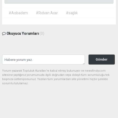
#Acıbadem
#Rıdvan Acar
#sağlık
Okuyucu Yorumları
(0)
Gönder
Yorum yazarak Topluluk Kuralları’nı kabul etmiş bulunuyor ve newsfindy.com
sitesine yaptığınız yorumunuzla ilgili doğrudan veya dolaylı tüm sorumluluğu tek
başınıza üstleniyorsunuz. Yazılan tüm yorumlardan site yönetimi hiçbir şekilde
sorumlu tutulamaz.