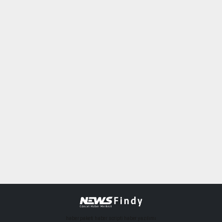
haber paketi
haber scripti
haber yazılımı