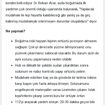
kendini belli ediyor. Dr. Rıdvan Acar,
suda boğulmada ilk
yardımın çok önemli olduğu uyarısında bulunarak, “Yapılacak
müdahale ile kişi hayatta kalabileceği gibi yanlış ya da geç
kalınmış müdahaleyle istenmeyen durumlar oluşabiliyor” diyor.
Ne yapmalı?
Boğulma riski taşıyan kişinin sırtüstü pozisyon almasını
sağlayın. Çok iyi derecede yüzme bilmiyorsanız onu
yüzerek çıkarmanız sakıncalı olacaktır. Bu durum sizin de
aynı sorunu yaşamanıza neden olabilir.
Hızlı ve dikkatli bir şekilde sudan çıkardıktan sonra
solunum ve nabız kontrolü yapıp sırtüstü yatırın.
Müdahale ederken baş ya da gövdede bir kırılma riskine
karşı başını çok fazla arkaya itmeyin. Solunumunu
engelleyecek materyaller varsa üzerinden çıkarın. Islak
kıyafetlerini çıkarıp üzerini kuru bir örtüyle örtün.
112’yi arayarak yardım isteyin. 20-30 dakika geçse bile