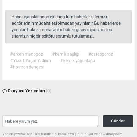
Haber ajanslarından eklenen tüm haberler, sitemizin
editörlerinin müdahalesi olmadan yayınlanır. Bu haberlerde
yer alan hukuki muhataplar haberi geçen ajanslar olup
sitemizin hiç bir editörü sorumlu tutulamaz...
#erken menopoz
#kemik sağlığı
#osteoporoz
#Yusuf Yaşar Yıldırım
#kemik yoğunluğu
#hormon dengesi
Okuyucu Yorumları
(0)
Gönder
Yorum yazarak Topluluk Kuralları’nı kabul etmiş bulunuyor ve newsfindy.com