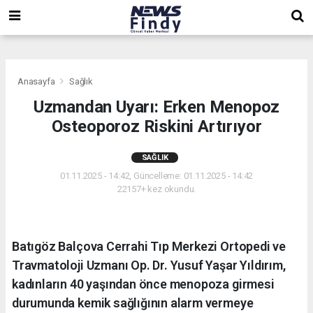
,
,
,
Anasayfa
Sağlık
Uzmandan Uyarı: Erken Menopoz
Osteoporoz Riskini Artırıyor
SAĞLIK
01.11.2025 - 14:42, Güncelleme: 01.11.2025 - 14:42
22157+ kez okundu.
Batıgöz Balçova Cerrahi Tıp Merkezi Ortopedi ve
Travmatoloji Uzmanı Op. Dr. Yusuf Yaşar Yıldırım,
kadınların 40 yaşından önce menopoza girmesi
durumunda kemik sağlığının alarm vermeye