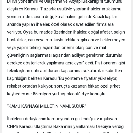
DHMİ yönetimini ve Ulaştırma ve Altyapı Bakanlığı’nı tutumunu
eleştiren Karasu, “Pazarlık usulüyle yapılan ihaleler artık kamu
yönetiminde istisna değil, kural haline getirildi. Kapalı kapılar
ardında yapılan ihaleler, özel olarak davet edilen firmalara
veriliyor. Oysa bu madde üzerinden ihaleler, doğal afetler, salgın
hastalıklar, can veya mal kaybı tehlikesi gibi ani ve beklenmeyen
veya yapım tekniği açısından önemli olan, can ve mal
güvenliğinin sağlanması açısından aciliyet gerektiren durumlar
gerekçe gösterilerek yapılması gerekiyor” dedi. Pist onarımı gibi
teknik işlerin dahi acil durum kapsamına sokularak rekabetten
kaçırıldığını belirten Karasu “Bu yöntemle fiyatlar yükseliyor,
rekabet ortadan kalkıyor, sonuçta kazanan birkaç özel şirket;
kaybeden ise 85 milyon yurttaş olacak” diye konuştu.
“KAMU KAYNAĞI MİLLETİN NAMUSUDUR”
İhalelerin detaylarının kamuoyundan gizlendiğini vurgulayan
CHP’li Karasu, Ulaştırma Bakanı’nın yanıtlaması talebiyle verdiği