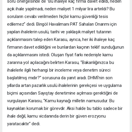
soru önergesinde de “Bu ihaleye kaç firma davet edildi, neden
açık ihale yapılmadı, neden maliyet 1 milyar lira artırıldı? Bu
soruların cevabı verilmeden hiçbir kamu güvenliği tesis
edilemez” dedi. Bingöl Havalimanı PAT Sahaları Onarımı için
yapılan ihalelerin usulü, tarihi ve yaklaşık maliyet tutarının
açıklanmasını talep eden Karasu, ayrıca, her iki ihaleye kaç
firmanın davet edildiğini ve bunlardan kaçının teklif sunduğunun
da açıklanmasını istedi. Oluşan fiyat farkı nedeniyle kamu
zararına yol açılacağını belirten Karasu, “Bakanlığınızca bu
ihalelerle ilgili herhangi bir inceleme veya denetim süreci
başlatılmış mıdır?” sorusuna da yanıt aradı. DHMİ’nin son
yıllarda artan pazarlık usulü ihalelerinin gerekçesi ve uygulama
biçimi açısından Sayıştay denetimine açılması gerektiğini de
vurgulayan Karasu, “Kamu kaynağı milletin namusudur. Bu
kaynakları korumak bir görevdir. Aksi halde bu tablo sadece bir
ihale değil, kamu vicdanında derin bir güven erozyonu
yaratacaktır” dedi.