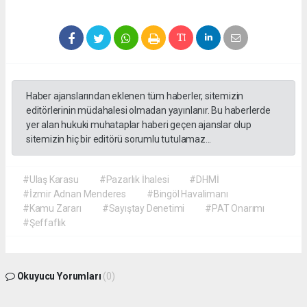
Haber ajanslarından eklenen tüm haberler, sitemizin
editörlerinin müdahalesi olmadan yayınlanır. Bu haberlerde
yer alan hukuki muhataplar haberi geçen ajanslar olup
sitemizin hiç bir editörü sorumlu tutulamaz...
#Ulaş Karasu
#Pazarlık İhalesi
#DHMİ
#İzmir Adnan Menderes
#Bingöl Havalimanı
#Kamu Zararı
#Sayıştay Denetimi
#PAT Onarımı
#Şeffaflık
Okuyucu Yorumları
(0)