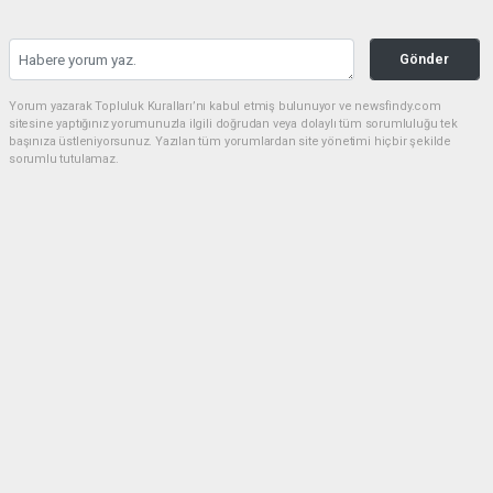
Gönder
Yorum yazarak Topluluk Kuralları’nı kabul etmiş bulunuyor ve newsfindy.com
sitesine yaptığınız yorumunuzla ilgili doğrudan veya dolaylı tüm sorumluluğu tek
başınıza üstleniyorsunuz. Yazılan tüm yorumlardan site yönetimi hiçbir şekilde
sorumlu tutulamaz.