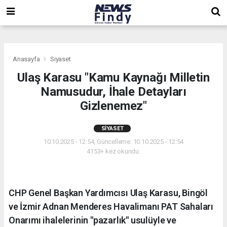
,
,
,
Anasayfa
Siyaset
Ulaş Karasu "Kamu Kaynağı Milletin
Namusudur, İhale Detayları
Gizlenemez"
SIYASET
10.10.2025 - 12:54, Güncelleme: 10.10.2025 - 12:54
4153+ kez okundu.
CHP Genel Başkan Yardımcısı Ulaş Karasu, Bingöl
ve İzmir Adnan Menderes Havalimanı PAT Sahaları
Onarımı ihalelerinin "pazarlık" usulüyle ve