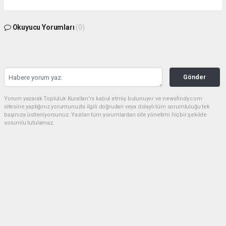
Okuyucu Yorumları
(0)
Gönder
Yorum yazarak Topluluk Kuralları’nı kabul etmiş bulunuyor ve newsfindy.com
sitesine yaptığınız yorumunuzla ilgili doğrudan veya dolaylı tüm sorumluluğu tek
başınıza üstleniyorsunuz. Yazılan tüm yorumlardan site yönetimi hiçbir şekilde
sorumlu tutulamaz.