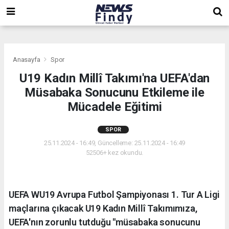
,
,
,
Anasayfa
Spor
U19 Kadın Millî Takımı'na UEFA'dan
Müsabaka Sonucunu Etkileme ile
Mücadele Eğitimi
SPOR
25.11.2024 - 16:49, Güncelleme: 25.11.2024 - 16:49
52506+ kez okundu.
UEFA WU19 Avrupa Futbol Şampiyonası 1. Tur A Ligi
maçlarına çıkacak U19 Kadın Millî Takımımıza,
UEFA'nın zorunlu tutduğu "müsabaka sonucunu