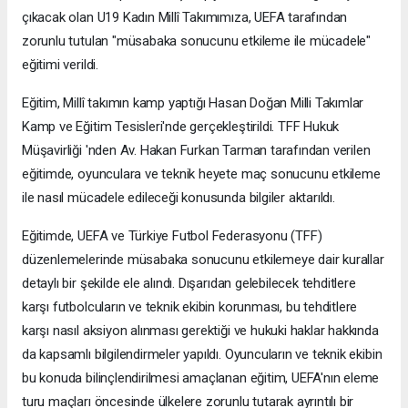
çıkacak olan U19 Kadın Millî Takımımıza, UEFA tarafından
zorunlu tutulan "müsabaka sonucunu etkileme ile mücadele"
eğitimi verildi.
Eğitim, Millî takımın kamp yaptığı Hasan Doğan Milli Takımlar
Kamp ve Eğitim Tesisleri'nde gerçekleştirildi. TFF Hukuk
Müşavirliği 'nden Av. Hakan Furkan Tarman tarafından verilen
eğitimde, oyunculara ve teknik heyete maç sonucunu etkileme
ile nasıl mücadele edileceği konusunda bilgiler aktarıldı.
Eğitimde, UEFA ve Türkiye Futbol Federasyonu (TFF)
düzenlemelerinde müsabaka sonucunu etkilemeye dair kurallar
detaylı bir şekilde ele alındı. Dışarıdan gelebilecek tehditlere
karşı futbolcuların ve teknik ekibin korunması, bu tehditlere
karşı nasıl aksiyon alınması gerektiği ve hukuki haklar hakkında
da kapsamlı bilgilendirmeler yapıldı. Oyuncuların ve teknik ekibin
bu konuda bilinçlendirilmesi amaçlanan eğitim, UEFA'nın eleme
turu maçları öncesinde ülkelere zorunlu tutarak ayrıntılı bir