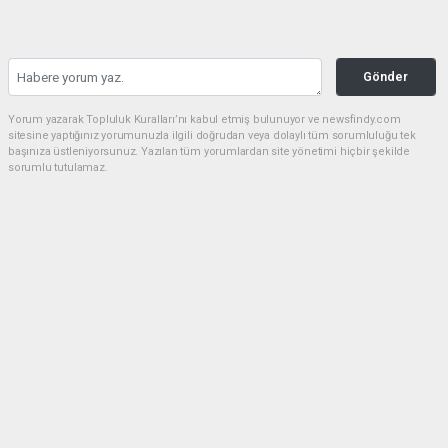
Gönder
Yorum yazarak Topluluk Kuralları’nı kabul etmiş bulunuyor ve newsfindy.com
sitesine yaptığınız yorumunuzla ilgili doğrudan veya dolaylı tüm sorumluluğu tek
başınıza üstleniyorsunuz. Yazılan tüm yorumlardan site yönetimi hiçbir şekilde
sorumlu tutulamaz.