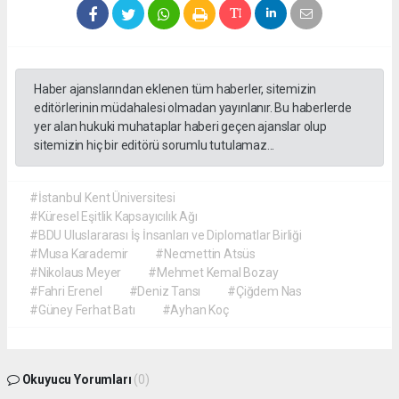
Haber ajanslarından eklenen tüm haberler, sitemizin
editörlerinin müdahalesi olmadan yayınlanır. Bu haberlerde
yer alan hukuki muhataplar haberi geçen ajanslar olup
sitemizin hiç bir editörü sorumlu tutulamaz...
#İstanbul Kent Üniversitesi
#Küresel Eşitlik Kapsayıcılık Ağı
#BDU Uluslararası İş İnsanları ve Diplomatlar Birliği
#Musa Karademir
#Necmettin Atsüs
#Nikolaus Meyer
#Mehmet Kemal Bozay
#Fahri Erenel
#Deniz Tansı
#Çiğdem Nas
#Güney Ferhat Batı
#Ayhan Koç
Okuyucu Yorumları
(0)