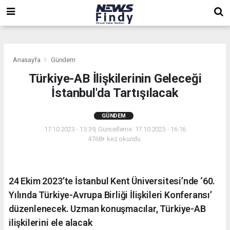
,
,
,
Anasayfa
Gündem
Türkiye-AB İlişkilerinin Geleceği
İstanbul'da Tartışılacak
GÜNDEM
17.10.2023 - 15:39, Güncelleme: 17.10.2023 - 16:16
4768+ kez okundu.
24 Ekim 2023’te İstanbul Kent Üniversitesi’nde ‘60.
Yılında Türkiye-Avrupa Birliği İlişkileri Konferansı’
düzenlenecek. Uzman konuşmacılar, Türkiye-AB
ilişkilerini ele alacak