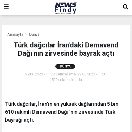
,
,
,
Anasayfa
Dünya
Türk dağcılar İran'daki Demavend
Dağı'nın zirvesinde bayrak açtı
DÜNYA
29.06.2022 - 11:33, Güncelleme: 29.06.2022 - 11:33
15094+ kez okundu.
Türk dağcılar, İran'ın en yüksek dağlarından 5 bin
610 rakımlı Demavend Dağı 'nın zirvesinde Türk
bayrağı açtı.