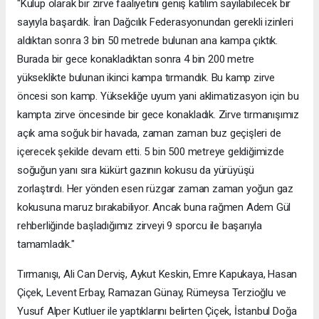
"Kulüp olarak bir zirve faaliyetini geniş katılım sayılabilecek bir
sayıyla başardık. İran Dağcılık Federasyonundan gerekli izinleri
aldıktan sonra 3 bin 50 metrede bulunan ana kampa çıktık.
Burada bir gece konakladıktan sonra 4 bin 200 metre
yükseklikte bulunan ikinci kampa tırmandık. Bu kamp zirve
öncesi son kamp. Yüksekliğe uyum yani aklimatizasyon için bu
kampta zirve öncesinde bir gece konakladık. Zirve tırmanışımız
açık ama soğuk bir havada, zaman zaman buz geçişleri de
içerecek şekilde devam etti. 5 bin 500 metreye geldiğimizde
soğuğun yanı sıra kükürt gazının kokusu da yürüyüşü
zorlaştırdı. Her yönden esen rüzgar zaman zaman yoğun gaz
kokusuna maruz bırakabiliyor. Ancak buna rağmen Adem Gül
rehberliğinde başladığımız zirveyi 9 sporcu ile başarıyla
tamamladık."
Tırmanışı, Ali Can Derviş, Aykut Keskin, Emre Kapukaya, Hasan
Çiçek, Levent Erbay, Ramazan Günay, Rümeysa Terzioğlu ve
Yusuf Alper Kutluer ile yaptıklarını belirten Çiçek, İstanbul Doğa