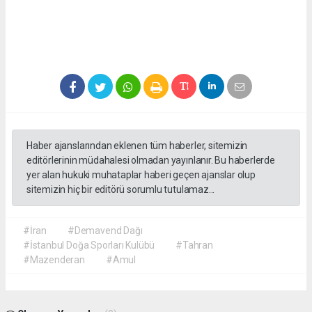
Haber ajanslarından eklenen tüm haberler, sitemizin
editörlerinin müdahalesi olmadan yayınlanır. Bu haberlerde
yer alan hukuki muhataplar haberi geçen ajanslar olup
sitemizin hiç bir editörü sorumlu tutulamaz...
#İran
#Demavend Dağı
#İstanbul Doğa Sporları Kulübü
#Tahran
#Mazenderan
#Amul