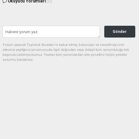
Okuyucu Yorumları
(0)
Gönder
Yorum yazarak Topluluk Kuralları’nı kabul etmiş bulunuyor ve newsfindy.com
sitesine yaptığınız yorumunuzla ilgili doğrudan veya dolaylı tüm sorumluluğu tek
başınıza üstleniyorsunuz. Yazılan tüm yorumlardan site yönetimi hiçbir şekilde
sorumlu tutulamaz.