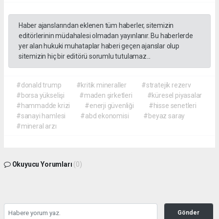
Haber ajanslarından eklenen tüm haberler, sitemizin
editörlerinin müdahalesi olmadan yayınlanır. Bu haberlerde
yer alan hukuki muhataplar haberi geçen ajanslar olup
sitemizin hiç bir editörü sorumlu tutulamaz...
#donald trump
#kritik mineraller
#stratejik rezerv
#borsa yükselişi
#maden şirketleri
#küresel piyasalar
#hammadde krizi
#enerji güvenliği
#hisse senetleri
#sanayi hamlesi
#abd ekonomisi
#beyaz saray
#mineral arzı
Okuyucu Yorumları
(0)
Gönder