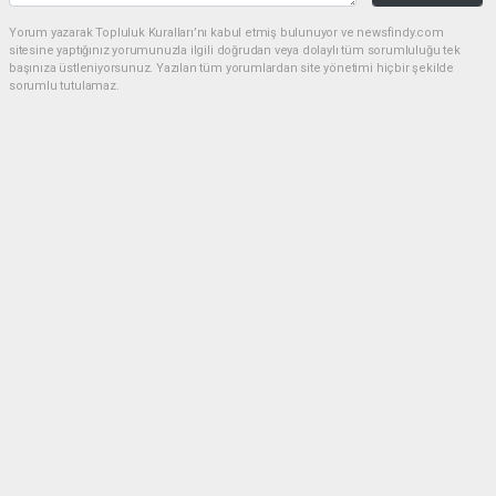
Yorum yazarak Topluluk Kuralları’nı kabul etmiş bulunuyor ve newsfindy.com
sitesine yaptığınız yorumunuzla ilgili doğrudan veya dolaylı tüm sorumluluğu tek
başınıza üstleniyorsunuz. Yazılan tüm yorumlardan site yönetimi hiçbir şekilde
sorumlu tutulamaz.