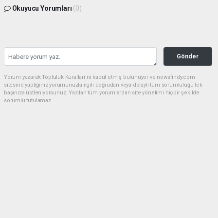
Okuyucu Yorumları
(0)
Gönder
Yorum yazarak Topluluk Kuralları’nı kabul etmiş bulunuyor ve newsfindy.com
sitesine yaptığınız yorumunuzla ilgili doğrudan veya dolaylı tüm sorumluluğu tek
başınıza üstleniyorsunuz. Yazılan tüm yorumlardan site yönetimi hiçbir şekilde
sorumlu tutulamaz.