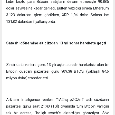
Lider kripto para Bitcoin, satışların devam etmesiyle 90.885
dolar seviyesine kadar geriledi. Bülten yazıldığı sırada Ethereum
3.123 dolardan işlem görürken, XRP 1,94 dolar, Solana ise
131,82 dolardan fiyatlanıyordu.
Satoshi dönemine ait cüzdan 13 yıl sonra harekete geçti
Zincir üstü verilere göre, 13 yılı aşkın süredir hareketsiz olan bir
Bitcoin cüzdanı pazartesi günü 909,38 BTC’yi (yaklaşık 84,6
milyon dolar) transfer etti.
Arkham Intelligence verileri, “1A2hq…pZGZm” adlı cüzdanın
pazartesi günü saat 21:40 (TSİ) civarında tüm Bitcoin varlığını
tek bir adrese, “bc1qk…sxaeh”e aktardığını gösteriyor. Söz