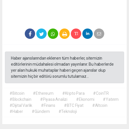
Haber ajanslarından eklenen tüm haberler, sitemizin
editörlerinin müdahalesi olmadan yayınlanır. Bu haberlerde
yer alan hukuki muhataplar haberi geçen ajanslar olup
sitemizin hiç bir editörü sorumlu tutulamaz...
#Bitcoin
#Ethereum
#Kripto Para
#CoinTR
#Blockchain
#Piyasa Analizi
#Ekonomi
#Yatırım
#Dijital Varlık
#Finans
#BTC Fiyat
#Altcoin
#Haber
#Gündem
#Teknoloji