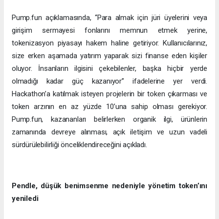
Pump.fun açıklamasında, “Para almak için jüri üyelerini veya
girişim sermayesi fonlarını memnun etmek yerine,
tokenizasyon piyasayı hakem haline getiriyor. Kullanıcılarınız,
size erken aşamada yatırım yaparak sizi finanse eden kişiler
oluyor. İnsanların ilgisini çekebilenler, başka hiçbir yerde
olmadığı kadar güç kazanıyor” ifadelerine yer verdi.
Hackathon’a katılmak isteyen projelerin bir token çıkarması ve
token arzının en az yüzde 10’una sahip olması gerekiyor.
Pump.fun, kazananları belirlerken organik ilgi, ürünlerin
zamanında devreye alınması, açık iletişim ve uzun vadeli
sürdürülebilirliği önceliklendireceğini açıkladı.
Pendle, düşük benimsenme nedeniyle yönetim token’ını
yeniledi