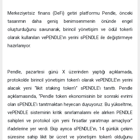
Merkeziyetsiz finans (DeFi) getiri platformu Pendle, önceki
tasarımın daha geniş benimsenmenin önünde engel
oluşturduğunu savunarak, birincil yönetişim ve ödül token’ı
olarak kullanılan vePENDLE’ın yerini sPENDLE ile değiştirmeye
hazırlanıyor.
Pendle, pazartesi günü X üzerinden yaptığı açıklamada,
protokolde birincil yönetişim token’ı olarak vePENDLE’ın yerini
alacak yeni “likit staking token’ı” sPENDLE’ı tanıttı. Pendle
açıklamasında, “Pendle token ekonomisinin bir sonraki evrimi
olan sPENDLE’ı tanıtmaktan heyecan duyuyoruz. Bu yükseltme,
vePENDLE sisteminin kritik sınırlamalarını ele alırken PENDLE
sahipleri ve protokol için yeni fırsatlar yaratmayı amaçlıyor”
ifadelerine yer verdi. Ekip ayrıca sPENDLE’ın, 14 günlük çekim
süresine sahip likit bir ücret ve yönetişim token’ı olduğunu