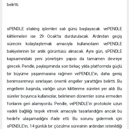
belirtti.
sPENDLE staking işlemleri salı günü başlayacak. vePENDLE
kilitlemeleri ise 29 Ocak’ta durdurulacak. Ardından geçiş
sürecini kolaylaştırmak amacıyla kullanıcıların vePENDLE
bakiyelerinin bir anlık görüntüsü alınacak. Aynı gün, sPENDLE
kapsamındaki yeni yönetişim yapısı da tamamen devreye
girecek. Pendle, paylaşımında son birkaç yılda platformda güçlü
bir büyüme yaşanmasına rağmen vePENDLE’ın, daha geniş
benimsenmeyi sınırlayan önemli engeller yarattığını belirtti. Bu
engellerin başında, varlığın uzun kilitlenme süreleri yer aldı. Bu
süreler boyunca kullanıcılar, belirlenen dönemler sona ermeden
fonlarını geri alamıyordu. Pendle, vePENDLE’ın protokole uzun
vadeli bağlılığı teşvik etmek amacıyla tasarlandığını ancak bu
hedefe ulaşamadığını ifade etti. Bu sorunu gidermek için
sPENDLE’ın, 14 günlük bir çözülme süresinin ardından istenildiği