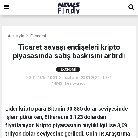
,
,
,
Anasayfa
Ekonomi
Ticaret savaşı endişeleri kripto
piyasasında satış baskısını artırdı
EKONOMI
20.01.2026 - 10:31, Güncelleme: 20.01.2026 - 10:31
14943+ kez okundu.
Lider kripto para Bitcoin 90.885 dolar seviyesinde
işlem görürken, Ethereum 3.123 dolardan
fiyatlanıyor. Kripto piyasasının büyüklüğü ise 3,09
trilyon dolar seviyesine geriledi. CoinTR Araştırma