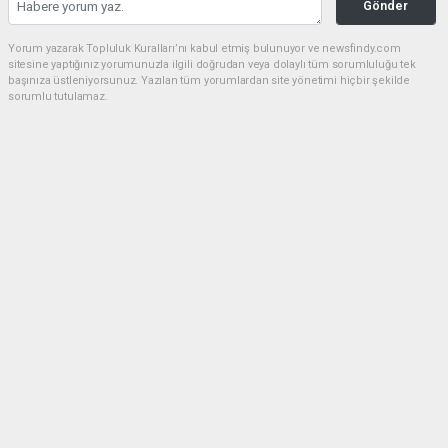
Gönder
Yorum yazarak Topluluk Kuralları’nı kabul etmiş bulunuyor ve newsfindy.com
sitesine yaptığınız yorumunuzla ilgili doğrudan veya dolaylı tüm sorumluluğu tek
başınıza üstleniyorsunuz. Yazılan tüm yorumlardan site yönetimi hiçbir şekilde
sorumlu tutulamaz.