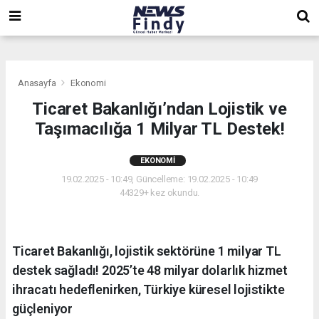
,
,
,
Anasayfa
Ekonomi
Ticaret Bakanlığı’ndan Lojistik ve
Taşımacılığa 1 Milyar TL Destek!
EKONOMI
19.02.2025 - 10:49, Güncelleme: 19.02.2025 - 10:49
44329+ kez okundu.
Ticaret Bakanlığı, lojistik sektörüne 1 milyar TL
destek sağladı! 2025’te 48 milyar dolarlık hizmet
ihracatı hedeflenirken, Türkiye küresel lojistikte
güçleniyor