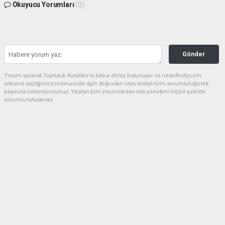
Okuyucu Yorumları
(0)
Gönder
Yorum yazarak Topluluk Kuralları’nı kabul etmiş bulunuyor ve newsfindy.com
sitesine yaptığınız yorumunuzla ilgili doğrudan veya dolaylı tüm sorumluluğu tek
başınıza üstleniyorsunuz. Yazılan tüm yorumlardan site yönetimi hiçbir şekilde
sorumlu tutulamaz.