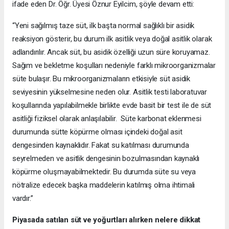
ifade eden Dr. Öğr. Üyesi
Öznur Eyilcim, şöyle devam etti:
“Yeni sağılmış taze süt, ilk başta normal sağlıklı bir asidik
reaksiyon gösterir, bu durum ilk asitlik veya doğal asitlik olarak
adlandırılır. Ancak süt, bu asidik özelliği uzun süre koruyamaz.
Sağım ve bekletme koşulları nedeniyle farklı mikroorganizmalar
süte bulaşır. Bu mikroorganizmaların etkisiyle süt asidik
seviyesinin yükselmesine neden olur. Asitlik testi laboratuvar
koşullarında yapılabilmekle birlikte evde basit bir test ile de süt
asitliği fiziksel olarak anlaşılabilir. Süte karbonat eklenmesi
durumunda sütte köpürme olması içindeki doğal asit
dengesinden kaynaklıdır. Fakat su katılması durumunda
seyrelmeden ve asitlik dengesinin bozulmasından kaynaklı
köpürme oluşmayabilmektedir. Bu durumda süte su veya
nötralize edecek başka maddelerin katılmış olma ihtimali
vardır.”
Piyasada satılan süt ve yoğurtları alırken nelere dikkat