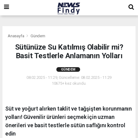
,
,
,
Anasayfa
Gündem
Sütünüze Su Katılmış Olabilir mi?
Basit Testlerle Anlamanın Yolları
GÜNDEM
08.02.2025 - 11:29, Güncelleme: 08.02.2025 - 11:29
10675+ kez okundu.
Süt ve yoğurt alırken taklit ve tağşişten korunmanın
yolları! Güvenilir ürünleri seçmek için uzman
önerileri ve basit testlerle sütün saflığını kontrol
edin