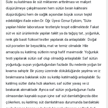
Süte su katılması ile süt miktarının arttırılması ve maliyet
düşürülmeye çalışılmasının hem sütün besin kalitesini
düşürdüğünü hem de sağlık açısından büyük sorun teşkil
edebildiğini ifade eden Dr. Öğr. Üyesi
Öznur Eyilcim, “Süte
yapılan hileler laboratuvar testleriyle tespit edilmektedir. Fakat
süt ve süt ürünlerinde yapılan taklit ya da tağşiş tat , yoğunluk,
renk gibi basit fiziksel testler yapılarak da anlaşılabilir. Doğal
süt porselen bir beyazlıkta, mat ve temiz olmalıdır. Hile
amacıyla su katılmış sütlerin rengi hafif mavimsidir. Yoğunluk
testi yapılarak sütün saf olup olmadığı anlaşılabilir. Saf sütün
yoğunluğu suyun yoğunluğundan fazladır. Bu nedenle yoğun bir
kıvama sahiptir. Bir yüzey üzerinde döküldüğünde yayılma ve iz
bırakmasına bakılarak süte su katılıp katılmadığı anlaşılabilir. Su
katılmış sütler daha hızlı akarken; saf sütler yavaş ve iz
bırakarak akmaktadır. Ayrıca saf sütün yoğunluğunun fazla
olmasından kaynaklı suyun içine saf süt damlattığınızda dibe
çökerken, su katılmış süt damlatılması durumunda bardaktaki