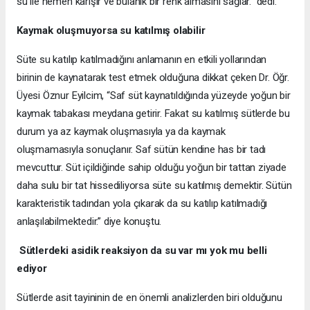
su ile hemen karışır ve bulanık bir renk almasını sağlar.” dedi.
Kaymak oluşmuyorsa su katılmış olabilir
Süte su katılıp katılmadığını anlamanın en etkili yollarından
birinin de kaynatarak test etmek olduğuna dikkat çeken Dr. Öğr.
Üyesi
Öznur Eyilcim, “Saf süt kaynatıldığında yüzeyde yoğun bir
kaymak tabakası meydana getirir. Fakat su katılmış sütlerde bu
durum ya az kaymak oluşmasıyla ya da kaymak
oluşmamasıyla sonuçlanır. Saf sütün kendine has bir tadı
mevcuttur. Süt içildiğinde sahip olduğu yoğun bir tattan ziyade
daha sulu bir tat hissediliyorsa süte su katılmış demektir. Sütün
karakteristik tadından yola çıkarak da su katılıp katılmadığı
anlaşılabilmektedir.” diye konuştu.
Sütlerdeki asidik reaksiyon da su var mı yok mu belli
ediyor
Sütlerde asit tayininin de en önemli analizlerden biri olduğunu