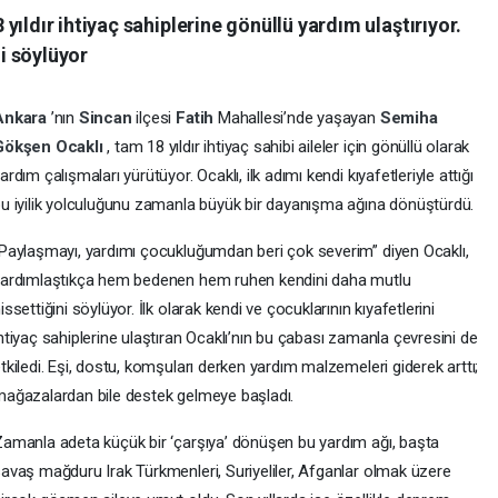
ıldır ihtiyaç sahiplerine gönüllü yardım ulaştırıyor.
i söylüyor
Ankara
’nın
Sincan
ilçesi
Fatih
Mahallesi’nde yaşayan
Semiha
Gökşen Ocaklı
, tam 18 yıldır ihtiyaç sahibi aileler için gönüllü olarak
ardım çalışmaları yürütüyor. Ocaklı, ilk adımı kendi kıyafetleriyle attığı
u iyilik yolculuğunu zamanla büyük bir dayanışma ağına dönüştürdü.
Paylaşmayı, yardımı çocukluğumdan beri çok severim” diyen Ocaklı,
ardımlaştıkça hem bedenen hem ruhen kendini daha mutlu
issettiğini söylüyor. İlk olarak kendi ve çocuklarının kıyafetlerini
htiyaç sahiplerine ulaştıran Ocaklı’nın bu çabası zamanla çevresini de
tkiledi. Eşi, dostu, komşuları derken yardım malzemeleri giderek arttı;
ağazalardan bile destek gelmeye başladı.
amanla adeta küçük bir ‘çarşıya’ dönüşen bu yardım ağı, başta
avaş mağduru Irak Türkmenleri, Suriyeliler, Afganlar olmak üzere