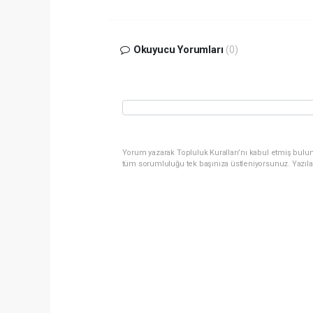
Okuyucu Yorumları
(0)
Yorum yazarak Topluluk Kuralları’nı kabul etmiş bulun
tüm sorumluluğu tek başınıza üstleniyorsunuz. Yazıla