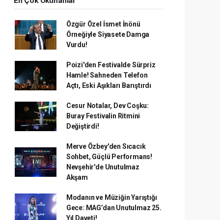
En Çok Okunanlar
Özgür Özel İsmet İnönü
Örneğiyle Siyasete Damga
Vurdu!
Poizi'den Festivalde Sürpriz
Hamle! Sahneden Telefon
Açtı, Eski Aşıkları Barıştırdı
Cesur Notalar, Dev Coşku:
Buray Festivalin Ritmini
Değiştirdi!
Merve Özbey'den Sıcacık
Sohbet, Güçlü Performans!
Nevşehir'de Unutulmaz
Akşam
Modanın ve Müziğin Yarıştığı
Gece: MAG’dan Unutulmaz 25.
Yıl Daveti!