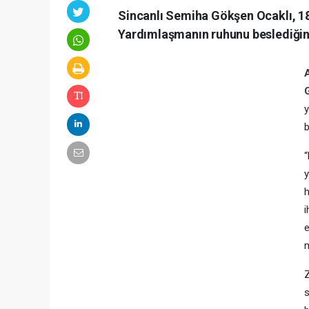
Sincanlı Semiha Gökşen Ocaklı, 18 y
Yardımlaşmanın ruhunu beslediğin
y
b
“
y
h
i
e
m
Z
s