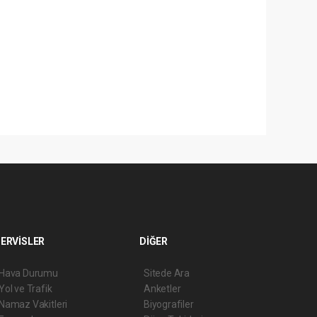
ERVİSLER
DİĞER
Hava Durumu
Sitede Ara
Yol ve Trafik
Anketler
Namaz Vakitleri
Biyografiler