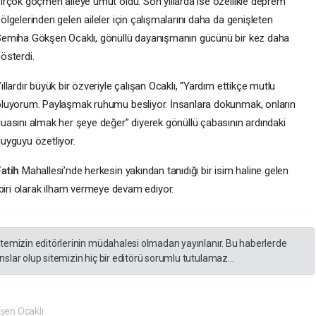
irçok göçmen aileye umut oldu. Son yıllarda ise özellikle deprem
ölgelerinden gelen aileler için çalışmalarını daha da genişleten
emiha Gökşen Ocaklı, gönüllü dayanışmanın gücünü bir kez daha
österdi.
ıllardır büyük bir özveriyle çalışan Ocaklı, “Yardım ettikçe mutlu
luyorum. Paylaşmak ruhumu besliyor. İnsanlara dokunmak, onların
uasını almak her şeye değer” diyerek gönüllü çabasının ardındaki
uyguyu özetliyor.
Fatih
Mahallesi’nde herkesin yakından tanıdığı bir isim haline gelen
 biri olarak ilham vermeye devam ediyor.
itemizin editörlerinin müdahalesi olmadan yayınlanır. Bu haberlerde
slar olup sitemizin hiç bir editörü sorumlu tutulamaz...
en Ocaklı