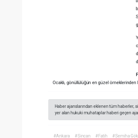
b
b
S
g
Y
o
d
d
Ocaklı, gönüllülüğün en güzel örneklerinden
Haber ajanslarından eklenen tüm haberler, s
yer alan hukuki muhataplar haberi geçen ajan
#Ankara
#Sincan
#Fatih
#Semiha Gökş