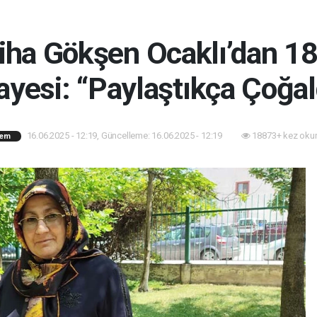
iha Gökşen Ocaklı’dan 18 
ayesi: “Paylaştıkça Çoğal
16.06.2025 - 12:19, Güncelleme: 16.06.2025 - 12:19
18873+ kez oku
em