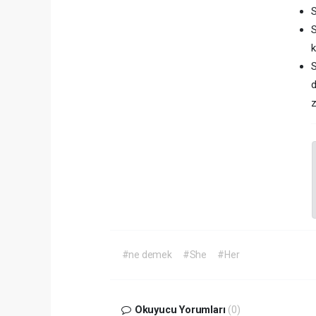
k
d
z
#ne demek
#She
#Her
Okuyucu Yorumları
(0)