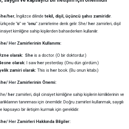
She/her
, İngilizce dilinde
tekil, dişil, üçüncü şahıs zamiridir
.
Türkçede
"o"
ve
"onu"
zamirlerine denk gelir. She/
her
zamirleri, dişil
insiyet kimliğine sahip kişilerden bahsederken kullanılır.
She/
Her
Zamirlerinin Kullanımı:
Özne olarak:
She
is a doctor. (O bir doktordur.)
Nesne olarak:
I saw
her
yesterday. (Onu dün gördüm.)
yelik zamiri olarak:
This is
her
book. (Bu onun kitabı.)
She/
Her
Zamirlerinin Önemi:
She/
her
zamirleri, dişil cinsiyet kimliğine sahip kişilerin kimliklerinin ve
arlıklarının tanınması için önemlidir. Doğru zamirleri kullanmak, saygılı
e kapsayıcı bir iletişim kurmak için gereklidir.
She/
Her
Zamirleri Hakkında Bilgiler: