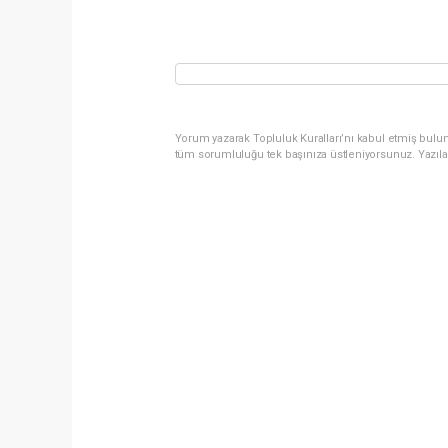
Yorum yazarak Topluluk Kuralları’nı kabul etmiş bulun
tüm sorumluluğu tek başınıza üstleniyorsunuz. Yazıla