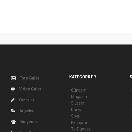
KATEGORİLER
S
Foto Galeri
Video Galeri
Gündem
Magazin
Yazarlar
Siyaset
Dünya
Arşivler
Spor
Künyemiz
Ekonomi
Tv-Dünyası