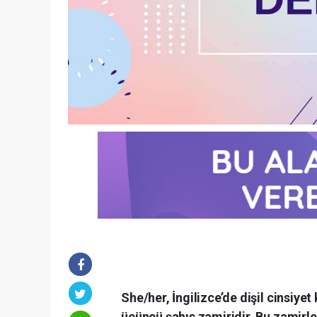
She/her, İngilizce’de dişil cinsiyet 
üçüncü şahıs zamiridir. Bu zamirler,