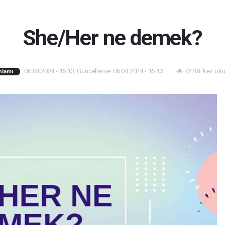
She/Her ne demek?
06.04.2024 - 16:13, Güncelleme: 06.04.2024 - 16:13
7228+ kez oku
nlamı