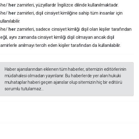
She/
her
zamirleri, yüzyıllardır İngilizce dilinde kullanılmaktadır.
She/
her
zamirleri, dişil cinsiyet kimliğine sahip tüm insanlar için
ullanılabilir.
She/
her
zamirleri, sadece cinsiyet kimliği dişil olan kişiler tarafından
eğil, aynı zamanda cinsiyet kimliği dişil olmayan ancak dişil
amirlerle anılmayı tercih eden kişiler tarafından da kullanılabilir.
Haber ajanslarından eklenen tüm haberler, sitemizin editörlerinin
müdahalesi olmadan yayınlanır. Bu haberlerde yer alan hukuki
muhataplar haberi geçen ajanslar olup sitemizin hiç bir editörü
sorumlu tutulamaz...