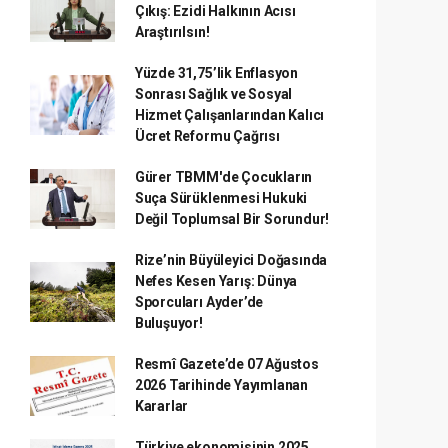
Çıkış: Ezidi Halkının Acısı
Araştırılsın!
Yüzde 31,75’lik Enflasyon
Sonrası Sağlık ve Sosyal
Hizmet Çalışanlarından Kalıcı
Ücret Reformu Çağrısı
Gürer TBMM'de Çocukların
Suça Sürüklenmesi Hukuki
Değil Toplumsal Bir Sorundur!
Rize’nin Büyüleyici Doğasında
Nefes Kesen Yarış: Dünya
Sporcuları Ayder’de
Buluşuyor!
Resmî Gazete’de 07 Ağustos
2026 Tarihinde Yayımlanan
Kararlar
Türkiye ekonomisinin 2025