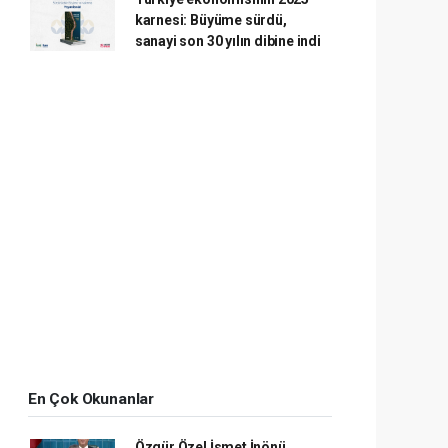
karnesi: Büyüme sürdü,
sanayi son 30 yılın dibine indi
En Çok Okunanlar
Özgür Özel İsmet İnönü