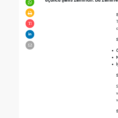
c
İ
v
v