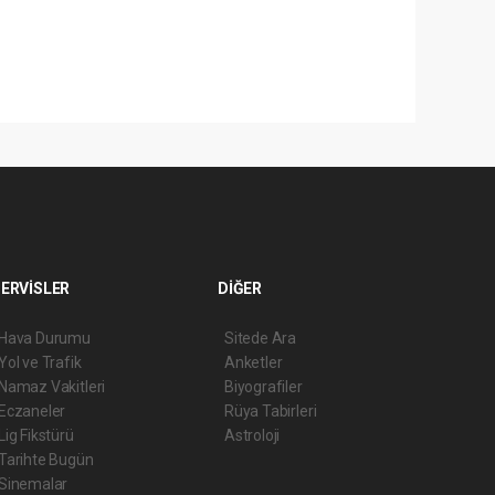
ERVİSLER
DİĞER
Hava Durumu
Sitede Ara
Yol ve Trafik
Anketler
Namaz Vakitleri
Biyografiler
Eczaneler
Rüya Tabirleri
Lig Fikstürü
Astroloji
Tarihte Bugün
Sinemalar