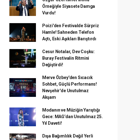
Örneğiyle Siyasete Damga
Vurdu!
Poizi'den Festivalde Sürpriz
Hamle! Sahneden Telefon
Açtı, Eski Aşıkları Barıştırdı
Cesur Notalar, Dev Coşku:
Buray Festivalin Ritmini
Değiştirdi!
Merve Özbey'den Sıcacık
Sohbet, Güçlü Performans!
Nevşehir'de Unutulmaz
Akşam
Modanın ve Müziğin Yarıştığı
Gece: MAG’dan Unutulmaz 25.
Yıl Daveti!
Dışa Bağımlılık Değil Yerli