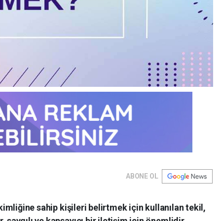
ABONE OL
kimliğine sahip kişileri belirtmek için kullanılan tekil,
 saygılı ve kapsayıcı bir iletişim için önemlidir