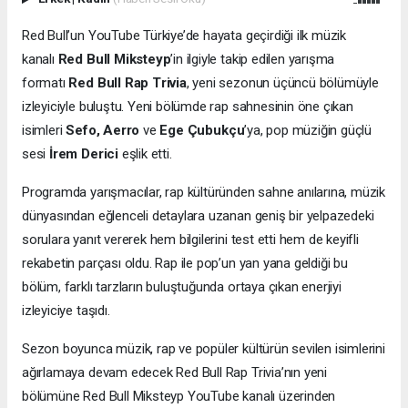
Red Bull’un YouTube Türkiye’de hayata geçirdiği ilk müzik
kanalı
Red Bull Miksteyp
’in ilgiyle takip edilen yarışma
formatı
Red Bull Rap Trivia
, yeni sezonun üçüncü bölümüyle
izleyiciyle buluştu. Yeni bölümde rap sahnesinin öne çıkan
isimleri
Sefo, Aerro
ve
Ege Çubukçu
’ya, pop müziğin güçlü
sesi
İrem Derici
eşlik etti.
Programda yarışmacılar, rap kültüründen sahne anılarına, müzik
dünyasından eğlenceli detaylara uzanan geniş bir yelpazedeki
sorulara yanıt vererek hem bilgilerini test etti hem de keyifli
rekabetin parçası oldu. Rap ile pop’un yan yana geldiği bu
bölüm, farklı tarzların buluştuğunda ortaya çıkan enerjiyi
izleyiciye taşıdı.
Sezon boyunca müzik, rap ve popüler kültürün sevilen isimlerini
ağırlamaya devam edecek Red Bull Rap Trivia’nın yeni
bölümüne Red Bull Miksteyp YouTube kanalı üzerinden