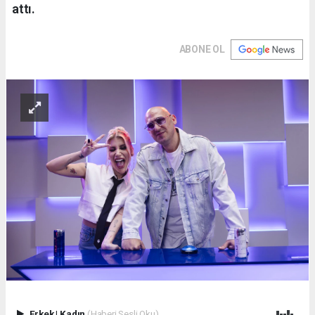
attı.
ABONE OL
Erkek
|
Kadın
(Haberi Sesli Oku)