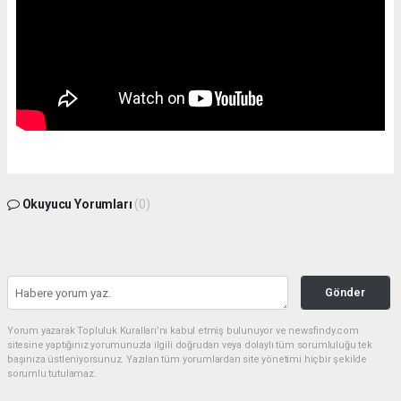
Okuyucu Yorumları
(0)
Gönder
Yorum yazarak Topluluk Kuralları’nı kabul etmiş bulunuyor ve newsfindy.com
sitesine yaptığınız yorumunuzla ilgili doğrudan veya dolaylı tüm sorumluluğu tek
başınıza üstleniyorsunuz. Yazılan tüm yorumlardan site yönetimi hiçbir şekilde
sorumlu tutulamaz.