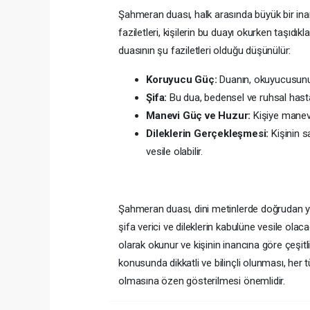
Şahmeran duası, halk arasında büyük bir inanç
faziletleri, kişilerin bu duayı okurken taşıdıkl
duasının şu faziletleri olduğu düşünülür:
Koruyucu Güç:
Duanın, okuyucusunu k
Şifa:
Bu dua, bedensel ve ruhsal hastal
Manevi Güç ve Huzur:
Kişiye manevi 
Dileklerin Gerçekleşmesi:
Kişinin s
vesile olabilir.
Şahmeran duası, dini metinlerde doğrudan ye
şifa verici ve dileklerin kabulüne vesile ol
olarak okunur ve kişinin inancına göre çeşitli 
konusunda dikkatli ve bilinçli olunması, her 
olmasına özen gösterilmesi önemlidir.