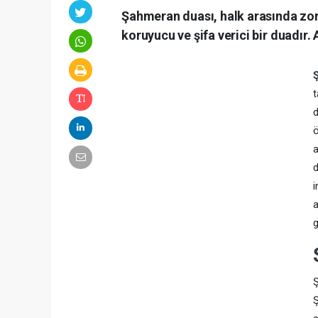
Şahmeran duası, halk arasında zo
koruyucu ve şifa verici bir duadır. 
t
d
ö
a
d
i
a
g
Ş
Ş