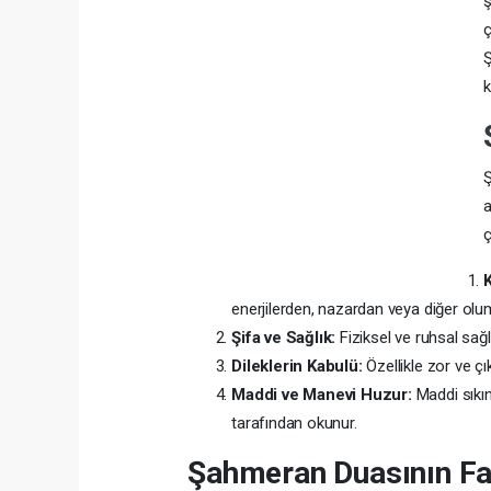
ş
ç
Ş
k
Ş
a
ç
enerjilerden, nazardan veya diğer ol
Şifa ve Sağlık:
Fiziksel ve ruhsal sağ
Dileklerin Kabulü:
Özellikle zor ve çı
Maddi ve Manevi Huzur:
Maddi sıkın
tarafından okunur.
Şahmeran Duasının Faz