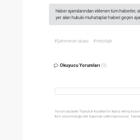
Haber ajanslarından eklenen tüm haberler, s
yer alan hukuki muhataplar haberi geçen ajan
#Şahmeran duası
#mitolojik
Okuyucu Yorumları
(0)
Yorum yazarak Topluluk Kuralları’nı kabul etmiş bulun
tüm sorumluluğu tek başınıza üstleniyorsunuz. Yazıla