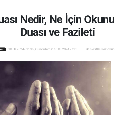
ası Nedir, Ne İçin Okun
Duası ve Fazileti
10.08.2024 - 11:35, Güncelleme: 10.08.2024 - 11:35
54048+ kez okun
am