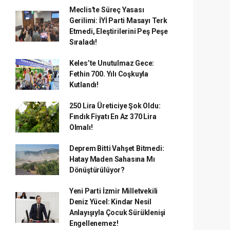
Meclis'te Süreç Yasası
Gerilimi: İYİ Parti Masayı Terk
Etmedi, Eleştirilerini Peş Peşe
Sıraladı!
Keles’te Unutulmaz Gece:
Fethin 700. Yılı Coşkuyla
Kutlandı!
250 Lira Üreticiye Şok Oldu:
Fındık Fiyatı En Az 370 Lira
Olmalı!
Deprem Bitti Vahşet Bitmedi:
Hatay Maden Sahasına Mı
Dönüştürülüyor?
Yeni Parti İzmir Milletvekili
Deniz Yücel: Kindar Nesil
Anlayışıyla Çocuk Sürüklenişi
Engellenemez!