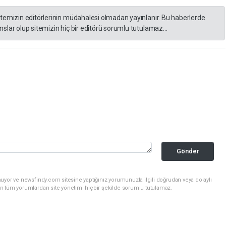
itemizin editörlerinin müdahalesi olmadan yayınlanır. Bu haberlerde
slar olup sitemizin hiç bir editörü sorumlu tutulamaz...
Gönder
uyor ve newsfindy.com sitesine yaptığınız yorumunuzla ilgili doğrudan veya dolaylı
n tüm yorumlardan site yönetimi hiçbir şekilde sorumlu tutulamaz.