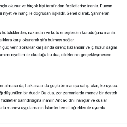
la okunur ve birçok kişi tarafından faziletlerine inanılır. Duanın
arı niyet ve inanç ile doğrudan ilişkilidir. Genel olarak, Şahmeran
ötülüklerden, nazardan ve kötü enerjilerden koruduğuna inanılır.
ıklara karşı okunarak şifa bulmayı sağlar.
güç verir, zorluklar karşısında direnç kazandırır ve iç huzur sağlar.
amimi niyetleri ile okuduğu bu dua, dileklerinin gerçekleşmesine
r almasa da, halk arasında güçlü bir inanışa sahip olan, koruyucu,
acağı düşünülen bir duadır. Bu dua, zor zamanlarda manevi bir destek
faziletler barındırdığına inanılır. Ancak, dini inançlar ve dualar
türlü manevi uygulamanın İslam’ın temel öğretileri ile uyumlu