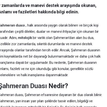
r zamanlarda ve manevi destek arayışında okunan,
Anlamı ve faziletleri hakkında bilgi edinin.
Şahmeran duası
, halk arasında yaygın olarak bilinen ve birçok kişi
arafından çeşitli dilekler, dualar ve manevi ihtiyaçlar için okunan bir
uadır. Adını,
mitolojik
bir varlık olan Şahmeran’dan alan bu dua,
zellikle zor zamanlarda, sıkıntılı durumlarda ve manevi destek
rayışında olanlar tarafından tercih edilir. Ancak, Şahmeran duasının
ini kaynaklarda net bir dayanağı bulunmamaktadır ve daha çok halk
nançlarına dayalı bir uygulamadır. Bu nedenle, Şahmeran duasının
nlamı, fazileti ve ne için okunduğu gibi konular, genellikle sözlü
eleneklere ve halk inanışlarına dayanmaktadır.
Şahmeran Duası
Nedir?
ahmeran duası, Şahmeran efsanesine dayanan bir dua olarak bilinir.
ahmeran, yarı insan yarı yılan şeklinde tasvir edilen, bilgeliği ve