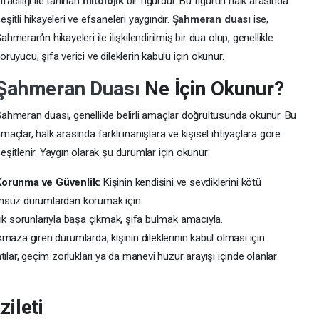
ifacılığı ile tanınan
mitolojik
bir figürdür. Bu figürün halk arasında
eşitli hikayeleri ve efsaneleri yaygındır.
Şahmeran duası
ise,
ahmeran’ın hikayeleri ile ilişkilendirilmiş bir dua olup, genellikle
oruyucu, şifa verici ve dileklerin kabulü için okunur.
Şahmeran Duası
Ne İçin Okunur?
ahmeran duası, genellikle belirli amaçlar doğrultusunda okunur. Bu
maçlar, halk arasında farklı inanışlara ve kişisel ihtiyaçlara göre
eşitlenir. Yaygın olarak şu durumlar için okunur:
Korunma ve Güvenlik:
Kişinin kendisini ve sevdiklerini kötü
umsuz durumlardan korumak için.
lık sorunlarıyla başa çıkmak, şifa bulmak amacıyla.
kmaza giren durumlarda, kişinin dileklerinin kabul olması için.
tılar, geçim zorlukları ya da manevi huzur arayışı içinde olanlar
ileti