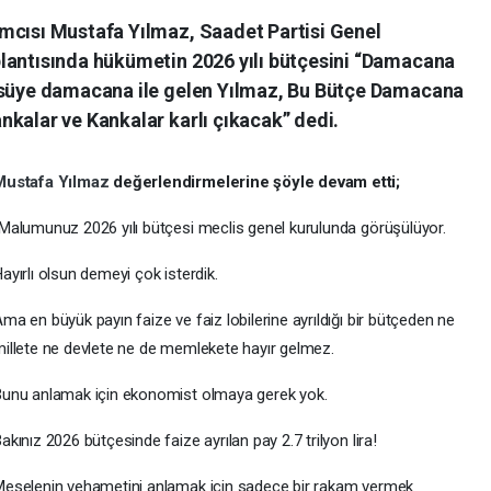
mcısı Mustafa Yılmaz, Saadet Partisi Genel
lantısında hükümetin 2026 yılı bütçesini “Damacana
ürsüye damacana ile gelen Yılmaz, Bu Bütçe Damacana
kalar ve Kankalar karlı çıkacak” dedi.
Mustafa Yılmaz
değerlendirmelerine şöyle devam etti;
Malumunuz 2026 yılı bütçesi meclis genel kurulunda görüşülüyor.
ayırlı olsun demeyi çok isterdik.
ma en büyük payın faize ve faiz lobilerine ayrıldığı bir bütçeden ne
illete ne devlete ne de memlekete hayır gelmez.
unu anlamak için ekonomist olmaya gerek yok.
akınız 2026 bütçesinde faize ayrılan pay 2.7 trilyon lira!
eselenin vehametini anlamak için sadece bir rakam vermek