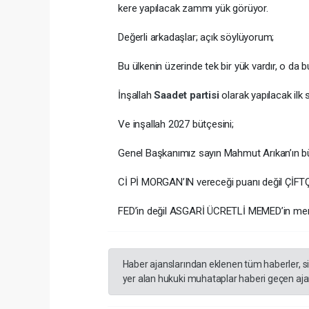
kere yapılacak zammı yük görüyor.
Değerli arkadaşlar; açık söylüyorum;
Bu ülkenin üzerinde tek bir yük vardır, o da bu
İnşallah
Saadet partisi
olarak yapılacak ilk
Ve inşallah 2027 bütçesini;
Genel Başkanımız sayın Mahmut Arıkan’ın bü
Cİ Pİ MORGAN’IN vereceği puanı değil Çİ
FED’in değil ASGARİ ÜCRETLİ MEMED’in memn
Haber ajanslarından eklenen tüm haberler, s
yer alan hukuki muhataplar haberi geçen ajan