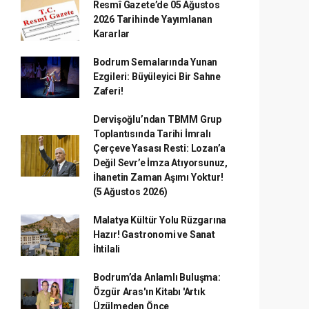
Resmî Gazete’de 05 Ağustos
2026 Tarihinde Yayımlanan
Kararlar
Bodrum Semalarında Yunan
Ezgileri: Büyüleyici Bir Sahne
Zaferi!
Dervişoğlu’ndan TBMM Grup
Toplantısında Tarihi İmralı
Çerçeve Yasası Resti: Lozan’a
Değil Sevr’e İmza Atıyorsunuz,
İhanetin Zaman Aşımı Yoktur!
(5 Ağustos 2026)
Malatya Kültür Yolu Rüzgarına
Hazır! Gastronomi ve Sanat
İhtilali
Bodrum’da Anlamlı Buluşma:
Özgür Aras'ın Kitabı 'Artık
Üzülmeden Önce