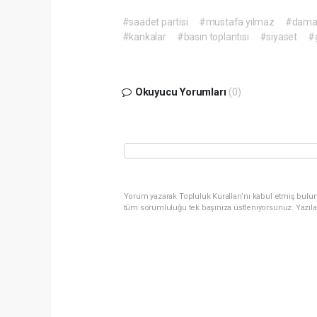
#saadet partisi
#mustafa yılmaz
#damac
#kankalar
#basın toplantısı
#siyaset
#
Okuyucu Yorumları
(0)
Yorum yazarak Topluluk Kuralları’nı kabul etmiş bulun
tüm sorumluluğu tek başınıza üstleniyorsunuz. Yazıla