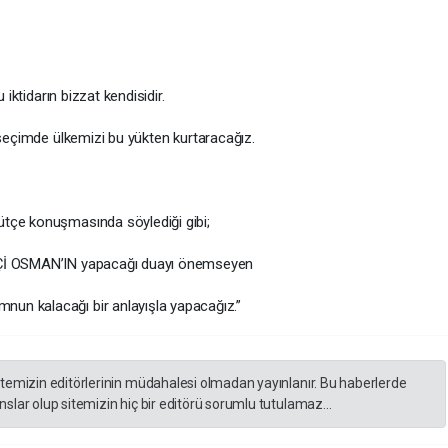
 iktidarın bizzat kendisidir.
 seçimde ülkemizi bu yükten kurtaracağız.
tçe konuşmasında söylediği gibi;
FTÇİ OSMAN’IN yapacağı duayı önemseyen
un kalacağı bir anlayışla yapacağız.”
itemizin editörlerinin müdahalesi olmadan yayınlanır. Bu haberlerde
slar olup sitemizin hiç bir editörü sorumlu tutulamaz...