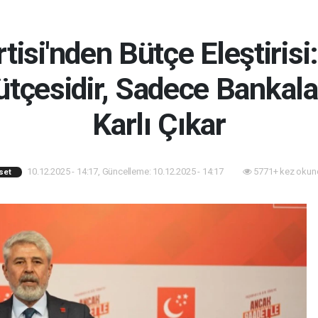
tisi'nden Bütçe Eleştirisi
çesidir, Sadece Bankala
Karlı Çıkar
10.12.2025 - 14:17, Güncelleme: 10.12.2025 - 14:17
5771+ kez okun
set