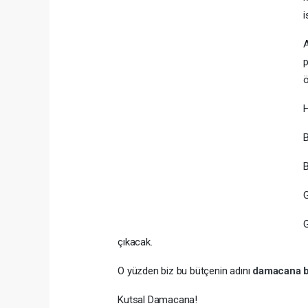
i
A
p
ö
H
B
G
G
çıkacak.
O yüzden biz bu bütçenin adını
damacana 
Kutsal Damacana!