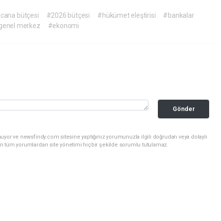
ana bütçesi
#2026 bütçesi
#hükümet eleştirisi
#bankalar
genel merkez
#ekonomi
Gönder
uyor ve newsfindy.com sitesine yaptığınız yorumunuzla ilgili doğrudan veya dolaylı
n tüm yorumlardan site yönetimi hiçbir şekilde sorumlu tutulamaz.