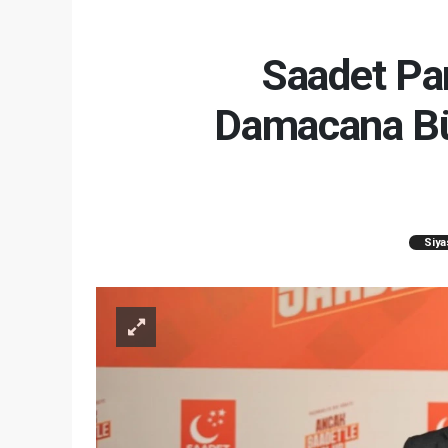
Saadet Par
Damacana Büt
Siya