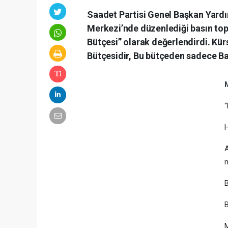
Saadet Partisi Genel Başkan Yardı
Merkezi’nde düzenlediği basın top
Bütçesi” olarak değerlendirdi. K
Bütçesidir, Bu bütçeden sadece Ban
“
H
A
m
B
B
M