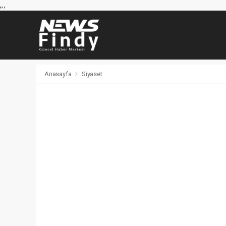
,
,
,
Anasayfa
Siyaset