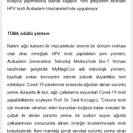
kolayca yapılmasına olanak sağlıyor. Yeni geliştirilen idrardan
HPV testi Acıbadem Hastaneleri’nde uygulanıyor.
TÜBA ödüllü yöntem
Rahim ağzı kanseri ile mücadelede önemli bir dönüm noktası
olan idrar örneğiyle HPV testi yapılabilen yeni yöntem,
Acıbadem Üniversitesi Teknoloji Merkezi’nde Bio-T firması
tarafından geliştirildi. MyMagiCon adlı teknolojik yöntem,
biyolojik sıvıları konsantre ederek yüksek duyarlılıkla test
edebiliyor. Covid-19 pandemisi sırasında ağızdan alınan sürüntü
yerine dünyada ilk kez, ağız çalkalama suyundan Covid-19 testi
yapabildiklerini söyleyen Prof. Dr. Tanıl Kocagöz, “Corona testi
için insanları rahatsız eden burundan boğaza kadar sokulan bir
çubuk ile alınan sürüntü yerine, bir yudum suyun ağızda
çalkalanması sonucunda alınan örneğin incelenmesiyle testi
kolaylaştırdık. Aynı mantıkla şimdi servikal sürüntü yerine idrarı