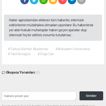
Haber ajanslarından eklenen tüm haberler, sitemizin
editörlerinin müdahalesi olmadan yayınlanır. Bu haberlerde
yer alan hukuki muhataplar haberi geçen ajanslar olup
sitemizin hiç bir editörü sorumlu tutulamaz...
#Türkiye Bilimler Akademisi
#Acıbadem Üniversitesi
#Tanıl Kocagöz
#Özge Can
Okuyucu Yorumları
(0)
Gönder
Yorum yazarak Topluluk Kuralları’nı kabul etmiş bulunuyor ve newsfindy.com