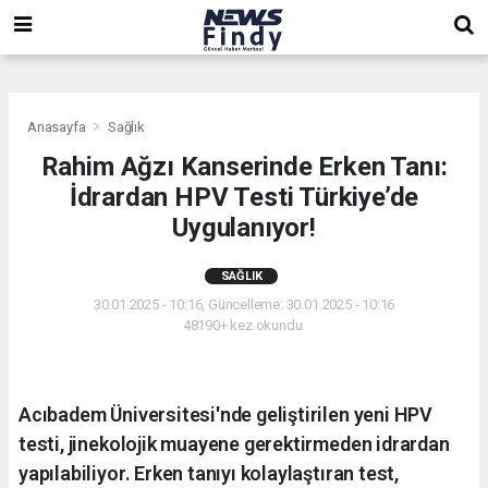
,
,
,
Anasayfa
Sağlık
Rahim Ağzı Kanserinde Erken Tanı:
İdrardan HPV Testi Türkiye’de
Uygulanıyor!
SAĞLIK
30.01.2025 - 10:16, Güncelleme: 30.01.2025 - 10:16
48190+ kez okundu.
Acıbadem Üniversitesi'nde geliştirilen yeni HPV
testi, jinekolojik muayene gerektirmeden idrardan
yapılabiliyor. Erken tanıyı kolaylaştıran test,