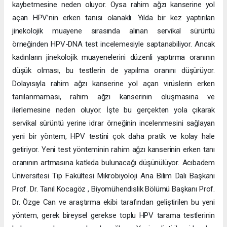
kaybetmesine neden oluyor. Oysa rahim ağzı kanserine yol
açan HPV’nin erken tanısı olanaklı. Yılda bir kez yaptırılan
jinekolojik muayene sırasında alınan servikal sürüntü
örneğinden HPV-DNA test incelemesiyle saptanabiliyor. Ancak
kadınların jinekolojik muayenelerini düzenli yaptırma oranının
düşük olması, bu testlerin de yapılma oranını düşürüyor.
Dolayısıyla rahim ağzı kanserine yol açan virüslerin erken
tanılanmaması, rahim ağzı kanserinin oluşmasına ve
ilerlemesine neden oluyor. İşte bu gerçekten yola çıkarak
servikal sürüntü yerine idrar örneğinin incelenmesini sağlayan
yeni bir yöntem, HPV testini çok daha pratik ve kolay hale
getiriyor. Yeni test yönteminin rahim ağzı kanserinin erken tanı
oranının artmasına katkıda bulunacağı düşünülüyor. Acıbadem
Üniversitesi Tıp Fakültesi Mikrobiyoloji Ana Bilim Dalı Başkanı
Prof. Dr. Tanıl Kocagöz , Biyomühendislik Bölümü Başkanı Prof.
Dr. Özge Can ve araştırma ekibi tarafından geliştirilen bu yeni
yöntem, gerek bireysel gerekse toplu HPV tarama testlerinin