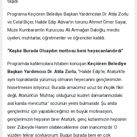
taşıdı.
Programa Keçiören Belediye Başkan Yardımcıları Dr. Atila Zorlu
ve Celal Biçer, Halide Edip Adıvar’ın torunu Ahmet Ömer Sayar,
Müze Kumbaram’ın Kurucusu Ali Armağan Daloğlu, meclis
üyeleri, muhtarlar, öğretmenler ve öğrenciler katıldı.
“Keşke Burada Olsaydın mottosu beni heyecanlandırdı”
Programda katılımcılara hitaben konuşan
Keçiören Belediye
Başkan Yardımcısı Dr. Atila Zorlu
, “Halide Edip’le, Atatürk’le
aynı topraklarda yürümüş olmanın heyecanını gençlerimizin
hissetmesini istiyoruz. Burada amacımız ucuz bir ırkçılık fikri
değil, Atatürk’ün ‘Muhtaç olduğunuz kudret damarlarınızdaki
asil kanda mevcuttur.’ sözünün yerini bulmasıdır. Şu anda
gençlerimiz için yapabileceğimiz en büyük motivasyon,
gençlerimizin hepsinin birer Atatürk, genç kızlarımızın hepsinin
birer Zübeyde Hanım olabileceklerine olan inancımızdır. O
yüzden tekrar söylüyorum: Bugün burada beni en çok