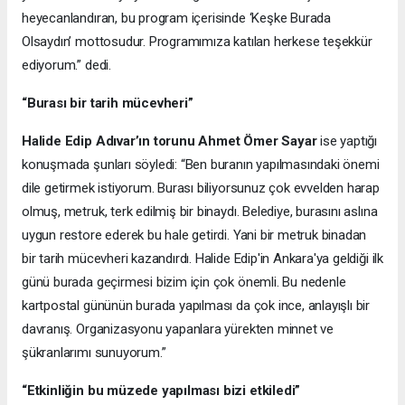
heyecanlandıran, bu program içerisinde ‘Keşke Burada
Olsaydın’ mottosudur. Programımıza katılan herkese teşekkür
ediyorum.” dedi.
“Burası bir tarih mücevheri”
Halide Edip Adıvar’ın torunu
Ahmet Ömer Sayar
ise yaptığı
konuşmada şunları söyledi: “Ben buranın yapılmasındaki önemi
dile getirmek istiyorum. Burası biliyorsunuz çok evvelden harap
olmuş, metruk, terk edilmiş bir binaydı. Belediye, burasını aslına
uygun restore ederek bu hale getirdi. Yani bir metruk binadan
bir tarih mücevheri kazandırdı. Halide Edip'in Ankara'ya geldiği ilk
günü burada geçirmesi bizim için çok önemli. Bu nedenle
kartpostal gününün burada yapılması da çok ince, anlayışlı bir
davranış. Organizasyonu yapanlara yürekten minnet ve
şükranlarımı sunuyorum.”
“Etkinliğin bu müzede yapılması bizi etkiledi”