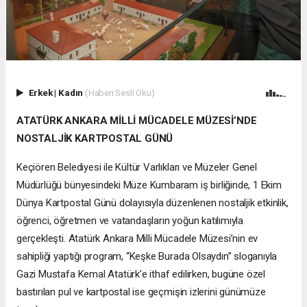
Erkek
|
Kadın
(Haberi Sesli Oku)
ATATÜRK ANKARA MİLLİ MÜCADELE MÜZESİ’NDE
NOSTALJİK KARTPOSTAL GÜNÜ
Keçiören Belediyesi ile Kültür Varlıkları ve Müzeler Genel
Müdürlüğü bünyesindeki Müze Kumbaram iş birliğinde, 1 Ekim
Dünya Kartpostal Günü dolayısıyla düzenlenen nostaljik etkinlik,
öğrenci, öğretmen ve vatandaşların yoğun katılımıyla
gerçekleşti. Atatürk Ankara Milli Mücadele Müzesi’nin ev
sahipliği yaptığı program, “Keşke Burada Olsaydın” sloganıyla
Gazi Mustafa Kemal Atatürk’e ithaf edilirken, bugüne özel
bastırılan pul ve kartpostal ise geçmişin izlerini günümüze