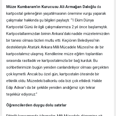
Müze Kumbaram’ın Kurucusu Ali Armağan Daloğlu
da
kartpostal geleneğinin yaşatılmasının önemine vurgu yaparak
çalışmalar hakkında şu bilgileri paylaştı: “1 Ekim Dünya
Kartpostal Günü ile ilgili çalışmalarımıza 2 yıl önce başlamıştık.
Kartpostallarımızdan birinin Ankara’daki nadide müzelerimizden
bir tanesi olması bizleri mutlu etti. Keçiören Belediyesi’nin
destekleriyle Atatürk Ankara Milli Mücadele Müzesi’ne de bir
kartpostalımız ulaşmış. Kendilerine müze eğitim toplantıları
sırasında rastladık ve kartpostalımızla bir bağ kurduk. Bu
sohbetlerimizin bugün yeniden canlandırılıyor olması gerçekten
çok kıymetli. Ancak bu özel gün, kartpostalın ötesinde bir
etkinlik oldu. Müzedeki balkonlu oda bizi çok etkiledi. Halide
Edip Adıvar’ı da bir şekilde yeniden andığımız için tekrar
teşekkür ediyoruz.”
Öğrencilerden duygu dolu satırlar
Etkinlik kapsamında öğrenciler, Milli Mücadele dönemine ait