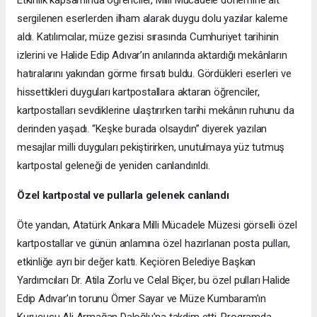
sergilenen eserlerden ilham alarak duygu dolu yazılar kaleme
aldı. Katılımcılar, müze gezisi sırasında Cumhuriyet tarihinin
izlerini ve Halide Edip Adıvar’ın anılarında aktardığı mekânların
hatıralarını yakından görme fırsatı buldu. Gördükleri eserleri ve
hissettikleri duyguları kartpostallara aktaran öğrenciler,
kartpostalları sevdiklerine ulaştırırken tarihi mekânın ruhunu da
derinden yaşadı. “Keşke burada olsaydın” diyerek yazılan
mesajlar milli duyguları pekiştirirken, unutulmaya yüz tutmuş
kartpostal geleneği de yeniden canlandırıldı.
Özel kartpostal ve pullarla gelenek canlandı
Öte yandan, Atatürk Ankara Milli Mücadele Müzesi görselli özel
kartpostallar ve günün anlamına özel hazırlanan posta pulları,
etkinliğe ayrı bir değer kattı. Keçiören Belediye Başkan
Yardımcıları Dr. Atila Zorlu ve Celal Biçer, bu özel pulları Halide
Edip Adıvar’ın torunu Ömer Sayar ve Müze Kumbaram’ın
Kurucusu Ali Armağan Daloğlu’na takdim etti. Programda