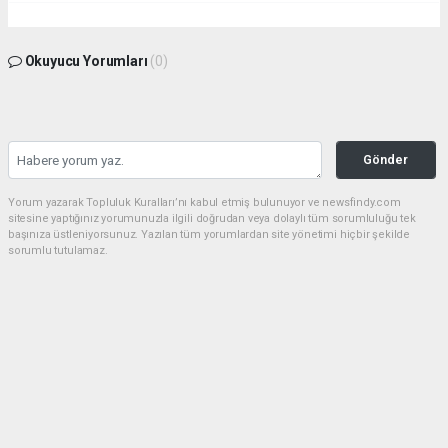
Okuyucu Yorumları
(0)
Gönder
Yorum yazarak Topluluk Kuralları’nı kabul etmiş bulunuyor ve newsfindy.com
sitesine yaptığınız yorumunuzla ilgili doğrudan veya dolaylı tüm sorumluluğu tek
başınıza üstleniyorsunuz. Yazılan tüm yorumlardan site yönetimi hiçbir şekilde
sorumlu tutulamaz.