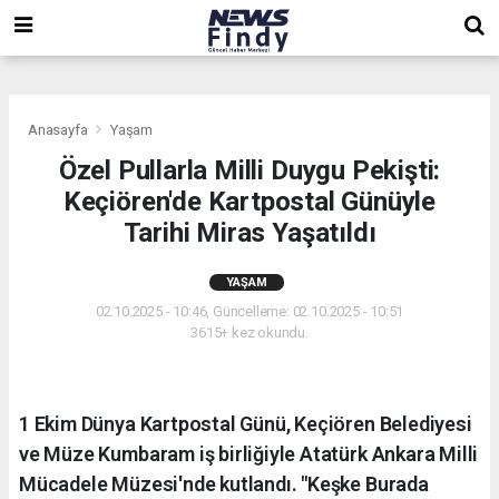
,
,
,
Anasayfa
Yaşam
Özel Pullarla Milli Duygu Pekişti:
Keçiören'de Kartpostal Günüyle
Tarihi Miras Yaşatıldı
YAŞAM
02.10.2025 - 10:46, Güncelleme: 02.10.2025 - 10:51
3615+ kez okundu.
1 Ekim Dünya Kartpostal Günü, Keçiören Belediyesi
ve Müze Kumbaram iş birliğiyle Atatürk Ankara Milli
Mücadele Müzesi'nde kutlandı. "Keşke Burada