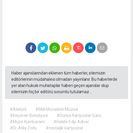
Haber ajanslarından eklenen tüm haberler, sitemizin
editörlerinin müdahalesi olmadan yayınlanır. Bu haberlerde
yer alan hukuki muhataplar haberi geçen ajanslar olup
sitemizin hiç bir editörü sorumlu tutulamaz...
#Atatürk
#Milli Mücadele Müzesi
#Keçiören Belediyesi
#Dünya Kartpostal Günü
#Müze Kumbaram
#Halide Edip Adıvar
#Dr. Atila Zorlu
#nostaljik kartpostal