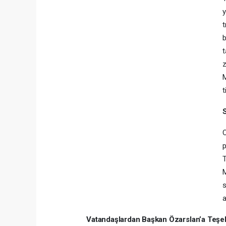
y
t
b
t
z
M
t
S
O
p
T
M
s
a
Vatandaşlardan Başkan Özarslan’a Teşe