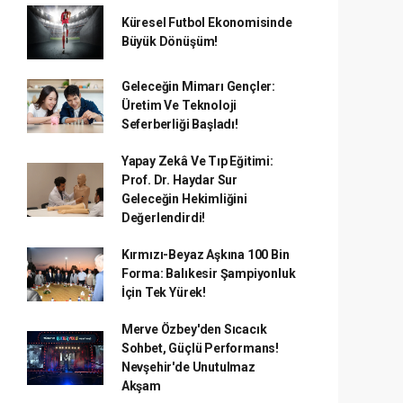
Küresel Futbol Ekonomisinde
Büyük Dönüşüm!
Geleceğin Mimarı Gençler:
Üretim Ve Teknoloji
Seferberliği Başladı!
Yapay Zekâ Ve Tıp Eğitimi:
Prof. Dr. Haydar Sur
Geleceğin Hekimliğini
Değerlendirdi!
Kırmızı-Beyaz Aşkına 100 Bin
Forma: Balıkesir Şampiyonluk
İçin Tek Yürek!
Merve Özbey'den Sıcacık
Sohbet, Güçlü Performans!
Nevşehir'de Unutulmaz
Akşam