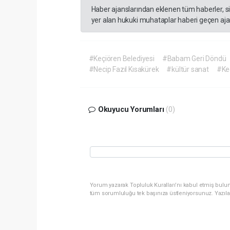
Haber ajanslarından eklenen tüm haberler, s
yer alan hukuki muhataplar haberi geçen ajan
#Keçiören Belediyesi
#Babam Geri Döndü
#Necip Fazıl Kısakürek
#kültür sanat
#Ke
Okuyucu Yorumları
(0)
Yorum yazarak Topluluk Kuralları’nı kabul etmiş bulun
tüm sorumluluğu tek başınıza üstleniyorsunuz. Yazıla