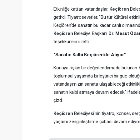
Etkinliğe katılan vatandaşlar,
Keçiören
Bele
getirdi. Tiyatroseverler, "Bu tür kültürel etki
Keçiören’de sanatın bu kadar canlı olmasınd
Keçiören
Belediye Başkanı
Dr. Mesut Öza
teşekkürlerini iletti.
“Sanatın Kalbi Keçiören’de Atıyor”
Konuya ilişkin bir değerlendirmede bulunan
toplumsal yaşamda birleştirici bir güç oldu
vatandaşımızın sanata ulaşabileceği etkinlik
sanatın kalbi atmaya devam edecek," ifadeler
çizdi.
Keçiören
Belediyesi’nin tiyatro, konser, serg
yaşamı zenginleştirme çabası devam ediyor