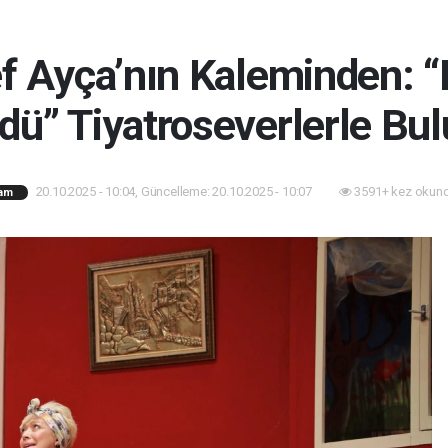
f Ayça’nın Kaleminden: 
dü” Tiyatroseverlerle Bul
20.10.2025 - 10:04, Güncelleme: 20.10.2025 - 10:07
3591+ kez okund
am