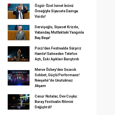
Özgür Özel İsmet İnönü
Örneğiyle Siyasete Damga
Vurdu!
Dervişoğlu, Siyaset Krizde,
Vatandaş Mutfaktaki Yangınla
Baş Başa!
Poizi'den Festivalde Sürpriz
Hamle! Sahneden Telefon
Açtı, Eski Aşıkları Barıştırdı
Merve Özbey'den Sıcacık
Sohbet, Güçlü Performans!
Nevşehir'de Unutulmaz
Akşam
Cesur Notalar, Dev Coşku:
Buray Festivalin Ritmini
Değiştirdi!