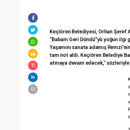
Keçiören Belediyesi, Orhan Şeref A
“Babam Geri Döndü”yü yoğun ilgi gö
Yaşamını sanata adamış Remzi’nin 
tam not aldı. Keçiören Belediye Ba
atmaya devam edecek," sözleriyle 
d
t
a
t
Y