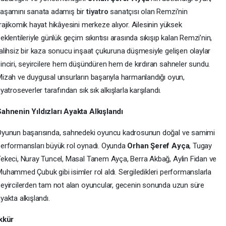
aşamını sanata adamış bir
tiyatro
sanatçısı olan Remzi’nin
rajikomik hayat hikâyesini merkeze alıyor. Ailesinin yüksek
eklentileriyle günlük geçim sıkıntısı arasında sıkışıp kalan Remzi’nin,
alihsiz bir kaza sonucu inşaat çukuruna düşmesiyle gelişen olaylar
inciri, seyircilere hem düşündüren hem de kırdıran sahneler sundu.
izah ve duygusal unsurların başarıyla harmanlandığı oyun,
iyatroseverler tarafından sık sık alkışlarla karşılandı.
ahnenin Yıldızları Ayakta Alkışlandı
yunun başarısında, sahnedeki oyuncu kadrosunun doğal ve samimi
erformansları büyük rol oynadı. Oyunda
Orhan Şeref Ayça
, Tugay
ekeci, Nuray Tuncel, Masal Tanem Ayça, Berra Akbağ, Aylin Fidan ve
uhammed Çubuk gibi isimler rol aldı. Sergiledikleri performanslarla
eyircilerden tam not alan oyuncular, gecenin sonunda uzun süre
yakta alkışlandı.
kkür