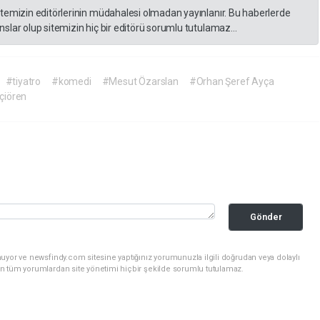
itemizin editörlerinin müdahalesi olmadan yayınlanır. Bu haberlerde
slar olup sitemizin hiç bir editörü sorumlu tutulamaz...
#tiyatro
#komedi
#Mesut Özarslan
#Orhan Şeref Ayça
çiören
Gönder
uyor ve newsfindy.com sitesine yaptığınız yorumunuzla ilgili doğrudan veya dolaylı
n tüm yorumlardan site yönetimi hiçbir şekilde sorumlu tutulamaz.