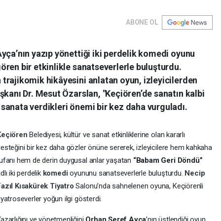
ABONE OL
yça’nın yazıp yönettiği iki perdelik komedi oyunu
ren bir etkinlikle sanatseverlerle buluşturdu.
trajikomik hikâyesini anlatan oyun, izleyicilerden
şkanı Dr. Mesut Özarslan, "Keçiören’de sanatın kalbi
sanata verdikleri önemi bir kez daha vurguladı.
Keçiören
Belediyesi, kültür ve sanat etkinliklerine olan kararlı
esteğini bir kez daha gözler önüne sererek, izleyicilere hem kahkaha
ufanı hem de derin duygusal anlar yaşatan
“Babam Geri Döndü”
dlı iki perdelik
komedi
oyununu sanatseverlerle buluşturdu.
Necip
Fazıl Kısakürek
Tiyatro
Salonu’nda sahnelenen oyuna, Keçiörenli
iyatroseverler yoğun ilgi gösterdi.
azarlığını ve yönetmenliğini
Orhan Şeref Ayça
’nın üstlendiği oyun,