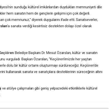
diyesi’nin sunduğu kültürel imkânlardan duydukları memnuniyeti dile
nlikler hem sanatın hem de gençlerin gelişimi için çok değerli.
an çok memnunuz," diyerek duygularını ifade etti. Sanatseverler,
rslan
’a sanata verdiği kesintisiz destekten dolayı özel olarak
Keçiören
Belediye Başkanı Dr. Mesut Özarslan, kültür ve sanatın
ğunu vurguladı. Başkan Özarslan, "Keçiören’imizde her yaştan
lerle dolu bir kültür ortamı oluşturmayı sürdüreceğiz. Keçiören’de
ini kullanarak sanata ve sanatçılara desteklerinin süreceğinin altını
i ve atölye çalışmaları gibi geniş yelpazedeki etkinliklerle kültürel
.