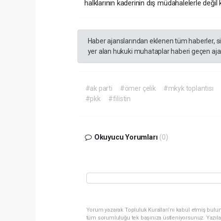
halklarının kaderinin dış müdahalelerle değil k
Haber ajanslarından eklenen tüm haberler, s
yer alan hukuki muhataplar haberi geçen ajan
#ak parti
#ömer çelik
#mkyk toplantısı
#pkk
#filistin
Okuyucu Yorumları
(0)
Yorum yazarak Topluluk Kuralları’nı kabul etmiş bulun
tüm sorumluluğu tek başınıza üstleniyorsunuz. Yazıla