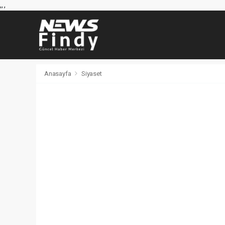
,
,
,
Anasayfa
Siyaset