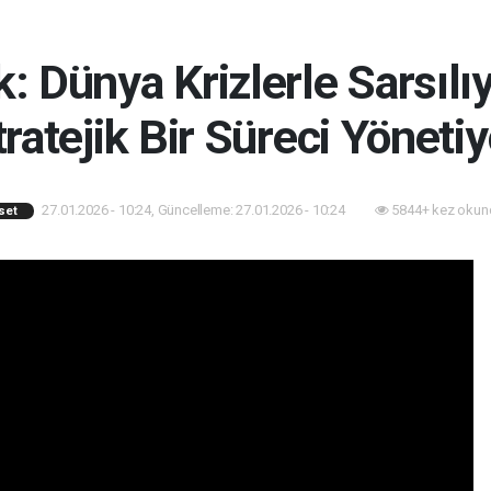
: Dünya Krizlerle Sarsılıy
tratejik Bir Süreci Yönetiy
27.01.2026 - 10:24, Güncelleme: 27.01.2026 - 10:24
5844+ kez okun
set