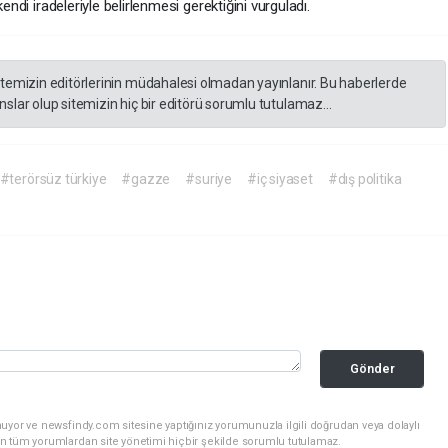
endi iradeleriyle belirlenmesi gerektiğini vurguladı.
itemizin editörlerinin müdahalesi olmadan yayınlanır. Bu haberlerde
slar olup sitemizin hiç bir editörü sorumlu tutulamaz...
#terörsüz türkiye
#gazze
#suriye
#iç siyaset
#dış politika
Gönder
uyor ve newsfindy.com sitesine yaptığınız yorumunuzla ilgili doğrudan veya dolaylı
n tüm yorumlardan site yönetimi hiçbir şekilde sorumlu tutulamaz.