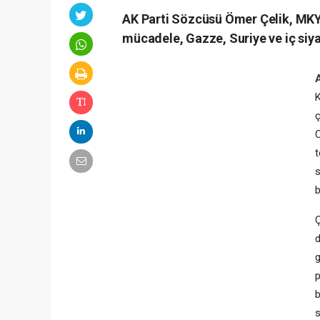
AK Parti Sözcüsü Ömer Çelik, MKYK
mücadele, Gazze, Suriye ve iç siya
K
ç
C
t
s
b
Ç
d
g
p
b
s