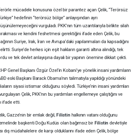
erörle mücadele konusuna özel bir parantez açan Çelik, “Terörsüz
ürkiye” hedefinin “terörsüz bölge” anlayışından ayrı
üşünülemeyeceğini vurguladı. PKK’nın tüm uzantılarıyla birlikte silah
ırakması ve kendini feshetmesi gerektiğini ifade eden Çelik, bu
ağrının Suriye, Irak, İran ve Avrupa’daki yapılanmaları da kapsadığını
elirtti. Suriye’de herkes için eşit hakların garanti altına alındığı, tek
rdu ve tek devlet anlayışına dayalı bir yapının önemine dikkat çekti.
HP Genel Başkanı Özgür Özel’in Kobani’ye yönelik insani yardımların
BD eski Başkanı Barack Obama’nın talimatıyla yapıldığı yönündeki
iaların siyasi istismar olduğunu söyledi. Türkiye’nin insani yardımları
vurgulayan Çelik, PKK’nın bu yardımları engellemeye çalıştığını ve
 ifade etti.
ik, Gazze’nin bir emlak değil,
Filistin
halkının vatanı olduğunu
arı temelinde başkenti Doğu Kudüs olan bağımsız bir
Filistin
devletiyle
ı dış müdahalelere de karşı olduklarını ifade eden Çelik, bölge