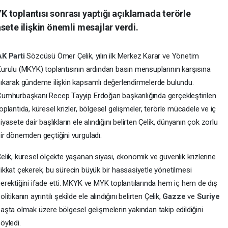
 toplantısı sonrası yaptığı açıklamada terörle
sete ilişkin önemli mesajlar verdi.
AK Parti
Sözcüsü Ömer Çelik, yılın ilk Merkez Karar ve Yönetim
urulu (MKYK) toplantısının ardından basın mensuplarının karşısına
ıkarak gündeme ilişkin kapsamlı değerlendirmelerde bulundu.
umhurbaşkanı Recep Tayyip Erdoğan başkanlığında gerçekleştirilen
oplantıda, küresel krizler, bölgesel gelişmeler, terörle mücadele ve iç
iyasete dair başlıkların ele alındığını belirten Çelik, dünyanın çok zorlu
ir dönemden geçtiğini vurguladı.
elik, küresel ölçekte yaşanan siyasi, ekonomik ve güvenlik krizlerine
ikkat çekerek, bu sürecin büyük bir hassasiyetle yönetilmesi
erektiğini ifade etti. MKYK ve MYK toplantılarında hem iç hem de dış
olitikanın ayrıntılı şekilde ele alındığını belirten Çelik,
Gazze
ve
Suriye
aşta olmak üzere bölgesel gelişmelerin yakından takip edildiğini
öyledi.