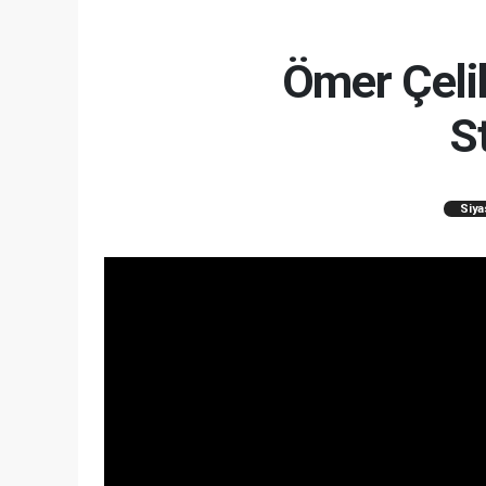
Ömer Çelik
S
Siya