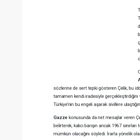
T
T
d
b
ç
b
o
C
A
sözlerine de sert tepki gösteren Çelik, bu idd
tamamen kendi iradesiyle gerçekleştirdiğini 
Türkiye’nin bu engeli aşarak sivillere ulaştığını
Gazze
konusunda da net mesajlar veren Çel
belirterek, kalıcı barışın ancak 1967 sınırl
mümkün olacağını söyledi. İran’a yönelik olas