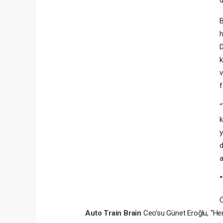
d
B
h
D
k
v
f
“
k
y
d
a
Ö
Auto Train Brain
Ceo’su Günet Eroğlu, “Her