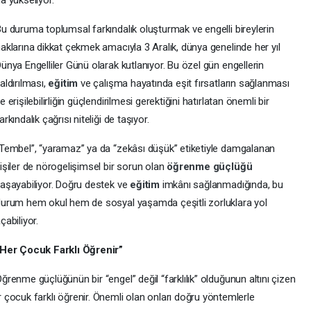
a yükseliyor.
u duruma toplumsal farkındalık oluşturmak ve engelli bireylerin
aklarına dikkat çekmek amacıyla 3 Aralık, dünya genelinde her yıl
ünya Engelliler Günü olarak kutlanıyor. Bu özel gün engellerin
aldırılması,
eğitim
ve çalışma hayatında eşit fırsatların sağlanması
e erişilebilirliğin güçlendirilmesi gerektiğini hatırlatan önemli bir
arkındalık çağrısı niteliği de taşıyor.
Tembel”, “yaramaz” ya da “zekâsı düşük” etiketiyle damgalanan
işiler de nörogelişimsel bir sorun olan
öğrenme güçlüğü
aşayabiliyor. Doğru destek ve
eğitim
imkânı sağlanmadığında, bu
urum hem okul hem de sosyal yaşamda çeşitli zorluklara yol
çabiliyor.
“Her Çocuk Farklı Öğrenir”
ğrenme güçlüğünün bir “engel” değil “farklılık” olduğunun altını çizen
 çocuk farklı öğrenir. Önemli olan onları doğru yöntemlerle