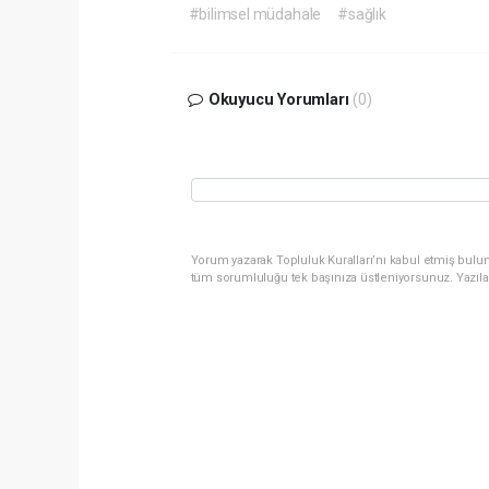
#bilimsel müdahale
#sağlık
Okuyucu Yorumları
(0)
Yorum yazarak Topluluk Kuralları’nı kabul etmiş bulun
tüm sorumluluğu tek başınıza üstleniyorsunuz. Yazıla