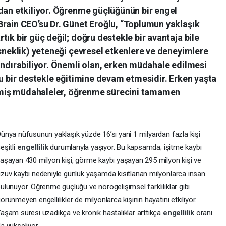
udan etkiliyor. Öğrenme güçlüğünün bir engel
Brain CEO’su Dr. Günet Eroğlu, “Toplumun yaklaşık
ık bir güç değil; doğru destekle bir avantaja bile
esneklik) yeteneği çevresel etkenlere ve deneyimlere
andırabiliyor. Önemli olan, erken müdahale edilmesi
ru bir destekle eğitimine devam etmesidir. Erken yaşta
rilmiş müdahaleler, öğrenme sürecini tamamen
ünya nüfusunun yaklaşık yüzde 16’sı yani 1 milyardan fazla kişi
eşitli
engellilik
durumlarıyla yaşıyor. Bu kapsamda; işitme kaybı
aşayan 430 milyon kişi, görme kaybı yaşayan 295 milyon kişi ve
zuv kaybı nedeniyle günlük yaşamda kısıtlanan milyonlarca insan
ulunuyor. Öğrenme güçlüğü ve nörogelişimsel farklılıklar gibi
örünmeyen engellilikler de milyonlarca kişinin hayatını etkiliyor.
aşam süresi uzadıkça ve kronik hastalıklar arttıkça
engellilik
oranı