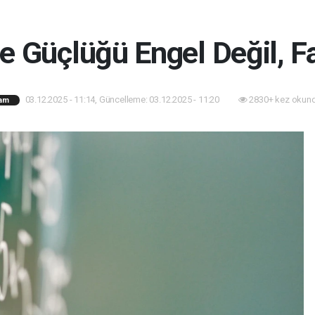
Güçlüğü Engel Değil, Far
03.12.2025 - 11:14, Güncelleme: 03.12.2025 - 11:20
2830+ kez okund
am