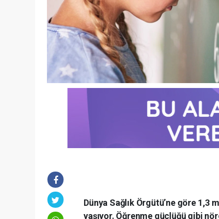
Dünya Sağlık Örgütü’ne göre 1,3 mily
yaşıyor. Öğrenme güçlüğü gibi nöro