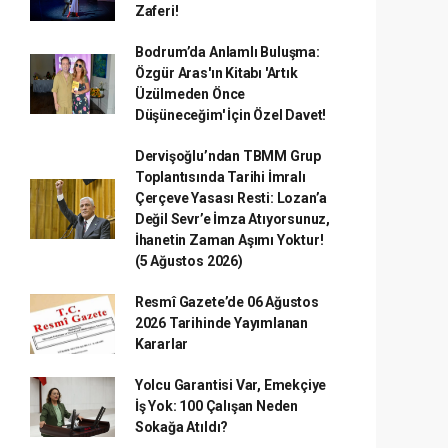
Zaferi!
Bodrum’da Anlamlı Buluşma:
Özgür Aras'ın Kitabı 'Artık
Üzülmeden Önce
Düşüneceğim' İçin Özel Davet!
Dervişoğlu’ndan TBMM Grup
Toplantısında Tarihi İmralı
Çerçeve Yasası Resti: Lozan’a
Değil Sevr’e İmza Atıyorsunuz,
İhanetin Zaman Aşımı Yoktur!
(5 Ağustos 2026)
Resmî Gazete’de 06 Ağustos
2026 Tarihinde Yayımlanan
Kararlar
Yolcu Garantisi Var, Emekçiye
İş Yok: 100 Çalışan Neden
Sokağa Atıldı?