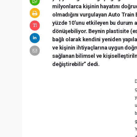
milyonlarca kişinin hayatını doğr
olmadığını vurgulayan Auto Train 
yüzde 10’unu etkileyen bu durum art
dönüşebiliyor. Beynin plastisite (
bağlı olarak kendini yeniden yapıl
ve kişinin ihtiyaçlarına uygun doğ
sağlanan bilimsel ve kişiselleşti
değiştirebilir” dedi.
D
ç
y
u
b
g
Y