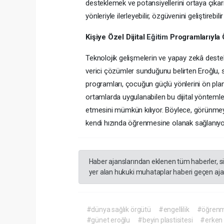
desteklemek ve potansiyellerini ortaya çıka
yönleriyle ilerleyebilir, özgüvenini geliştirebili
Kişiye Özel Dijital
Eğitim
Programlarıyla
Teknolojik gelişmelerin ve yapay zekâ deste
verici çözümler sunduğunu belirten Eroğlu, s
programları, çocuğun güçlü yönlerini ön plan
ortamlarda uygulanabilen bu dijital yönteml
etmesini mümkün kılıyor. Böylece, görünmeyen 
kendi hızında öğrenmesine olanak sağlanıyor
Haber ajanslarından eklenen tüm haberler, s
yer alan hukuki muhataplar haberi geçen ajan
#dünya sağlık örgütü
#engellilik
#öğrenm
#günet eroğlu
#beyin plastisitesi
#erken