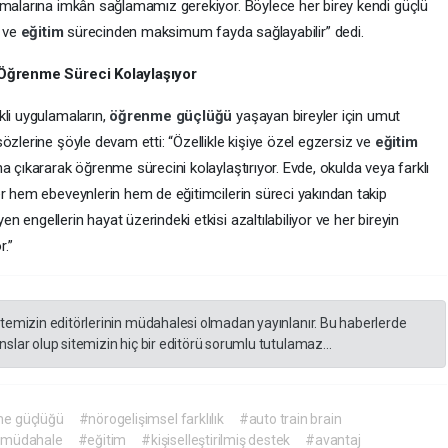
rmalarına imkân sağlamamız gerekiyor. Böylece her birey kendi güçlü
r ve
eğitim
sürecinden maksimum fayda sağlayabilir” dedi.
 Öğrenme Süreci Kolaylaşıyor
kli uygulamaların,
öğrenme güçlüğü
yaşayan bireyler için umut
özlerine şöyle devam etti: “Özellikle kişiye özel egzersiz ve
eğitim
a çıkararak öğrenme sürecini kolaylaştırıyor. Evde, okulda veya farklı
er hem ebeveynlerin hem de eğitimcilerin süreci yakından takip
engellerin hayat üzerindeki etkisi azaltılabiliyor ve her bireyin
.”
itemizin editörlerinin müdahalesi olmadan yayınlanır. Bu haberlerde
slar olup sitemizin hiç bir editörü sorumlu tutulamaz...
e güçlüğü
#nörogelişimsel farklılık
#auto train brain
 müdahale
#eğitim
#kişiselleştirilmiş destek
#avantaj