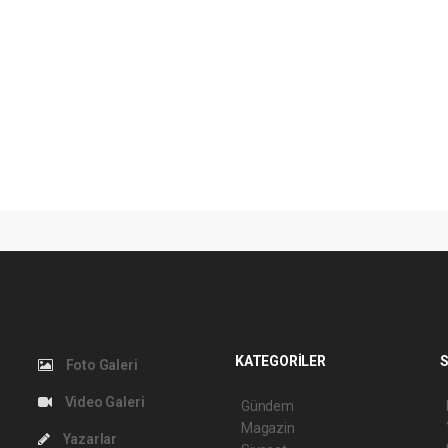
KATEGORİLER
S
Foto Galeri
Video Galeri
Gündem
Magazin
Yazarlar