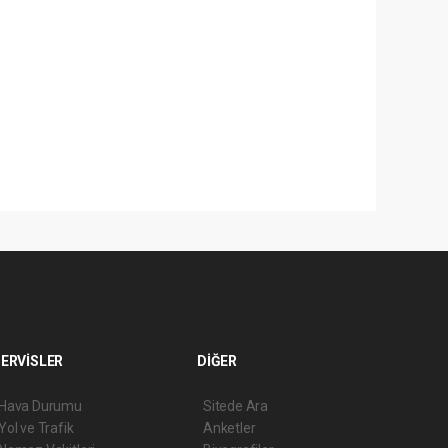
ERVİSLER
DİĞER
Hava Durumu
Sitede Ara
Yol ve Trafik
Anketler