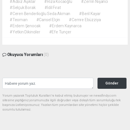
#Adsız Aşıklar
#Rıza Kocaoğlu
#Zerrin Nişancı
#Selçuk Borak
#İdil Fırat
#Ceren Benderlioğlu Seda Akman
#Beril Kayar
#Teoman
#Cansel Elçin
#Cemre Ebüzziya
#Erdem Şenocak
#Erdem Kaynarca
#Yetkin Dikinciler
#Efe Tunçer
Okuyucu Yorumları
(0)
Gönder
Yorum yazarak Topluluk Kuralları’nı kabul etmiş bulunuyor ve newsfindy.com
sitesine yaptığınız yorumunuzla ilgili doğrudan veya dolaylı tüm sorumluluğu tek
başınıza üstleniyorsunuz. Yazılan tüm yorumlardan site yönetimi hiçbir şekilde
sorumlu tutulamaz.