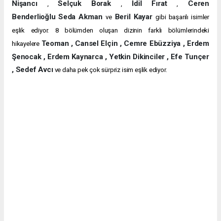
Nişancı
Selçuk Borak
İdil Fırat
Ceren
,
,
,
Benderlioğlu
Seda Akman
Beril Kayar
ve
gibi başarılı isimler
eşlik ediyor. 8 bölümden oluşan dizinin farklı bölümlerindeki
Teoman , Cansel Elçin , Cemre Ebüzziya , Erdem
hikayelere
Şenocak , Erdem Kaynarca , Yetkin Dikinciler , Efe Tunçer
, Sedef Avcı
ve daha pek çok sürpriz isim eşlik ediyor.