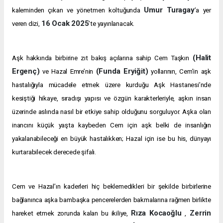
Umur Turagay
kaleminden çıkan ve yönetmen koltuğunda
’a yer
16 Ocak 2025
veren dizi,
’te yayınlanacak.
(Halit
Aşk hakkında birbirine zıt bakış açılarına sahip Cem Taşkın
Ergenç)
(Funda Eryiğit)
ve Hazal Emre’nin
yollarının, Cem’in aşk
hastalığıyla mücadele etmek üzere kurduğu Aşk Hastanesi’nde
kesiştiği hikaye, sıradışı yapısı ve özgün karakterleriyle, aşkın insan
üzerinde aslında nasıl bir etkiye sahip olduğunu sorguluyor. Aşka olan
inancını küçük yaşta kaybeden Cem için aşk belki de insanlığın
yakalanabileceği en büyük hastalıkken; Hazal için ise bu his, dünyayı
kurtarabilecek derecede şifalı.
Cem ve Hazal’ın kaderleri hiç beklemedikleri bir şekilde birbirlerine
bağlanınca aşka bambaşka pencerelerden bakmalarına rağmen birlikte
Rıza Kocaoğlu
Zerrin
hareket etmek zorunda kalan bu ikiliye,
,