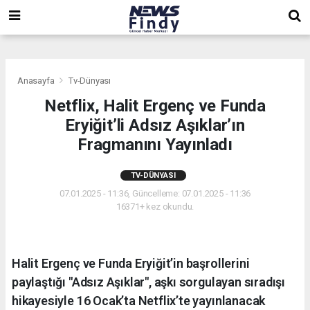
,
,
,
Anasayfa
Tv-Dünyası
Netflix, Halit Ergenç ve Funda
Eryiğit’li Adsız Aşıklar’ın
Fragmanını Yayınladı
TV-DÜNYASI
07.01.2025 - 11:36, Güncelleme: 07.01.2025 - 11:36
16371+ kez okundu.
Halit Ergenç ve Funda Eryiğit’in başrollerini
paylaştığı "Adsız Aşıklar", aşkı sorgulayan sıradışı
hikayesiyle 16 Ocak’ta Netflix’te yayınlanacak