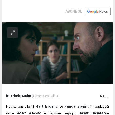
ABONE OL
Erkek
|
Kadın
(Haberi Sesli Oku)
Halit Ergenç
Funda Eryiğit
Netflix, başrollerini
ve
’in paylaştığı
Adsız Aşıklar
Başar Başaran
dizisi
’ın fragmanı paylaştı.
’ın