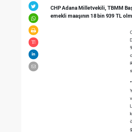
CHP Adana Milletvekili, TBMM Baş
emekli maaşının 18 bin 939 TL olm
C
D
9
o
i
Y
v
L
k
ö
g