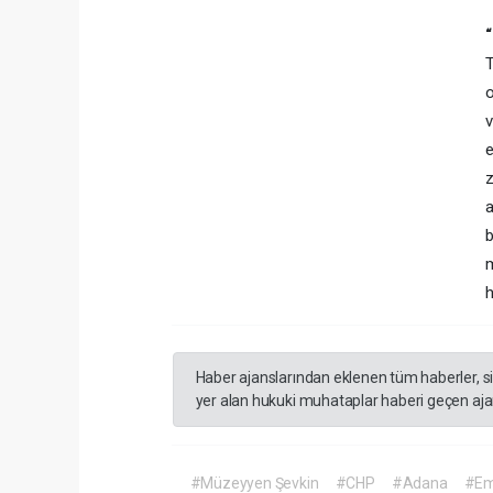
T
o
v
e
z
a
b
m
h
Haber ajanslarından eklenen tüm haberler, s
yer alan hukuki muhataplar haberi geçen ajan
#Müzeyyen Şevkin
#CHP
#Adana
#Em