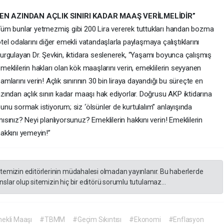
“EN AZINDAN AÇLIK SINIRI KADAR MAAŞ VERİLMELİDİR”
üm bunlar yetmezmiş gibi 200 Lira vererek tuttukları handan bozma
tel odalarını diğer emekli vatandaşlarla paylaşmaya çalıştıklarını
urgulayan Dr. Şevkin, iktidara seslenerek, “Yaşamı boyunca çalışmış
meklilerin hakları olan kök maaşlarını verin, emeklilerin seyyanen
amlarını verin! Açlık sınırının 30 bin liraya dayandığı bu süreçte en
zından açlık sınırı kadar maaşı hak ediyorlar. Doğrusu AKP iktidarına
unu sormak istiyorum; siz ‘ölsünler de kurtulalım” anlayışında
ısınız? Neyi planlıyorsunuz? Emeklilerin hakkını verin! Emeklilerin
akkını yemeyin!”
itemizin editörlerinin müdahalesi olmadan yayınlanır. Bu haberlerde
slar olup sitemizin hiç bir editörü sorumlu tutulamaz...
ekli Maaşı
#TBMM
#Geçim Sıkıntısı
#Ekonomi
#Enflasyon