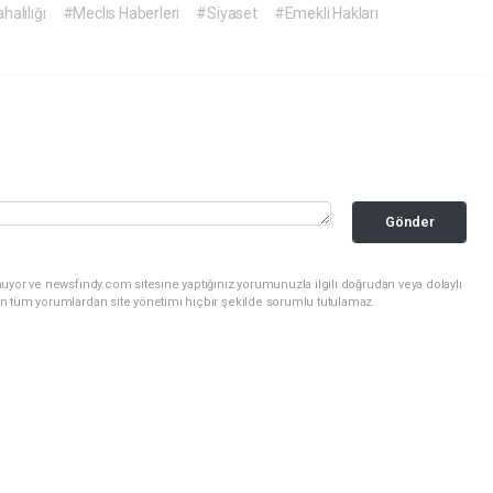
alılığı
#Meclis Haberleri
#Siyaset
#Emekli Hakları
Gönder
uyor ve newsfindy.com sitesine yaptığınız yorumunuzla ilgili doğrudan veya dolaylı
n tüm yorumlardan site yönetimi hiçbir şekilde sorumlu tutulamaz.