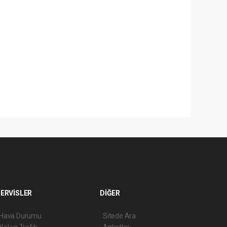
ERVİSLER
DİĞER
Hava Durumu
Sitede Ara