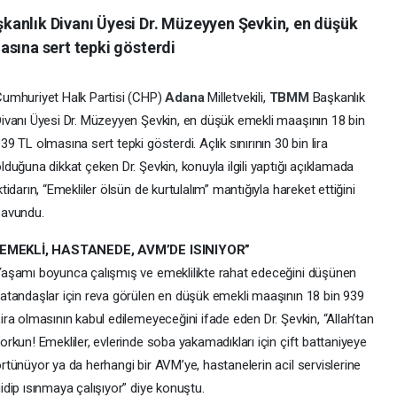
kanlık Divanı Üyesi Dr. Müzeyyen Şevkin, en düşük
asına sert tepki gösterdi
umhuriyet Halk Partisi (CHP)
Adana
Milletvekili,
TBMM
Başkanlık
ivanı Üyesi Dr. Müzeyyen Şevkin, en düşük emekli maaşının 18 bin
39 TL olmasına sert tepki gösterdi. Açlık sınırının 30 bin lira
lduğuna dikkat çeken Dr. Şevkin, konuyla ilgili yaptığı açıklamada
ktidarın, “Emekliler ölsün de kurtulalım” mantığıyla hareket ettiğini
savundu.
“EMEKLİ, HASTANEDE, AVM’DE ISINIYOR”
aşamı boyunca çalışmış ve emeklilikte rahat edeceğini düşünen
atandaşlar için reva görülen en düşük emekli maaşının 18 bin 939
ira olmasının kabul edilemeyeceğini ifade eden Dr. Şevkin, “Allah’tan
orkun! Emekliler, evlerinde soba yakamadıkları için çift battaniyeye
rtünüyor ya da herhangi bir AVM’ye, hastanelerin acil servislerine
idip ısınmaya çalışıyor” diye konuştu.