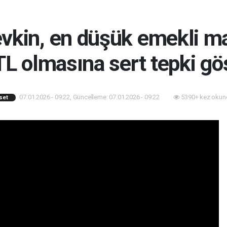
kin, en düşük emekli ma
L olmasına sert tepki gö
07.01.2026 - 09:22, Güncelleme: 07.01.2026 - 09:22
5390+ kez okun
set