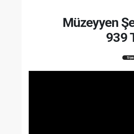
Müzeyyen Şev
939 T
Siya