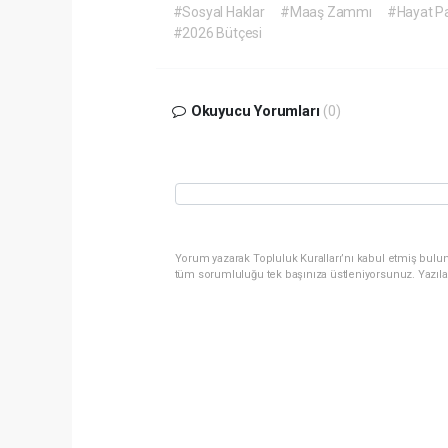
#Sosyal Haklar
#Maaş Zammı
#Hayat Pah
#2026 Bütçesi
Okuyucu Yorumları
(0)
Yorum yazarak Topluluk Kuralları’nı kabul etmiş bulun
tüm sorumluluğu tek başınıza üstleniyorsunuz. Yazıla