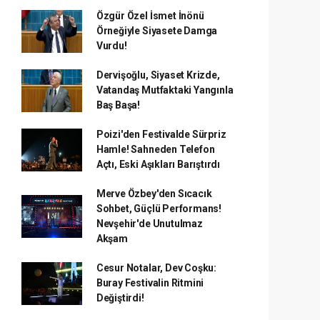
Özgür Özel İsmet İnönü
Örneğiyle Siyasete Damga
Vurdu!
Dervişoğlu, Siyaset Krizde,
Vatandaş Mutfaktaki Yangınla
Baş Başa!
Poizi'den Festivalde Sürpriz
Hamle! Sahneden Telefon
Açtı, Eski Aşıkları Barıştırdı
Merve Özbey'den Sıcacık
Sohbet, Güçlü Performans!
Nevşehir'de Unutulmaz
Akşam
Cesur Notalar, Dev Coşku:
Buray Festivalin Ritmini
Değiştirdi!