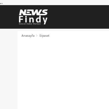
,
,
,
Anasayfa
Siyaset