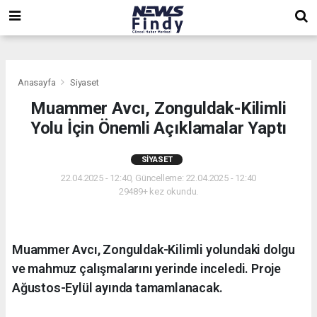
,
,
,
Anasayfa
Siyaset
Muammer Avcı, Zonguldak-Kilimli
Yolu İçin Önemli Açıklamalar Yaptı
SIYASET
22.04.2025 - 12:40, Güncelleme: 22.04.2025 - 12:40
29489+ kez okundu.
Muammer Avcı, Zonguldak-Kilimli yolundaki dolgu
ve mahmuz çalışmalarını yerinde inceledi. Proje
Ağustos-Eylül ayında tamamlanacak.