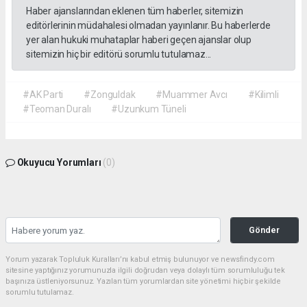
Haber ajanslarından eklenen tüm haberler, sitemizin
editörlerinin müdahalesi olmadan yayınlanır. Bu haberlerde
yer alan hukuki muhataplar haberi geçen ajanslar olup
sitemizin hiç bir editörü sorumlu tutulamaz...
#AK Parti
#Zonguldak
#Muammer Avcı
#Kilimli
#Teoman Duralı
#Uzunkum Tüneli
Okuyucu Yorumları
(0)
Gönder
Yorum yazarak Topluluk Kuralları’nı kabul etmiş bulunuyor ve newsfindy.com
sitesine yaptığınız yorumunuzla ilgili doğrudan veya dolaylı tüm sorumluluğu tek
başınıza üstleniyorsunuz. Yazılan tüm yorumlardan site yönetimi hiçbir şekilde
sorumlu tutulamaz.