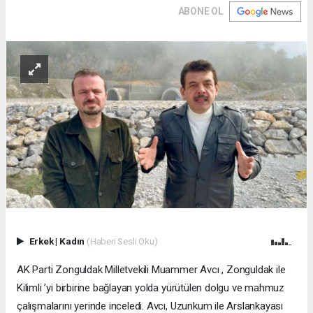
ABONE OL
Erkek
|
Kadın
(Haberi Sesli Oku)
AK Parti Zonguldak Milletvekili Muammer Avcı , Zonguldak ile
Kilimli ’yi birbirine bağlayan yolda yürütülen dolgu ve mahmuz
çalışmalarını yerinde inceledi. Avcı, Uzunkum ile Arslankayası