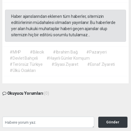
Haber ajanslarından eklenen tüm haberler, sitemizin
editörlerinin müdahalesi olmadan yayınlanır. Bu haberlerde
yer alan hukuki muhataplar haberi geçen ajanslar olup
sitemizin hiç bir editörü sorumlu tutulamaz...
#MHP
#Bilecik
#İbrahim Bağ
#Pazaryeri
#Devlet Bahçeli
#Hayırlı Günler Komşum
#Terörsüz Türkiye
#Siyasi Ziyaret
#Esnaf Ziyareti
#Ülkü Ocakları
Okuyucu Yorumları
(0)
Gönder