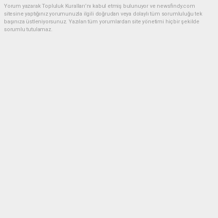
Yorum yazarak Topluluk Kuralları’nı kabul etmiş bulunuyor ve newsfindy.com
sitesine yaptığınız yorumunuzla ilgili doğrudan veya dolaylı tüm sorumluluğu tek
başınıza üstleniyorsunuz. Yazılan tüm yorumlardan site yönetimi hiçbir şekilde
sorumlu tutulamaz.