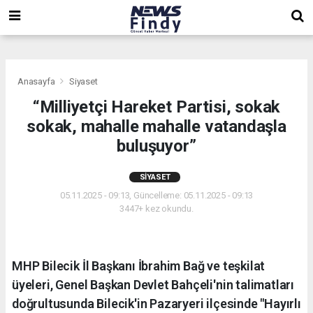
,
,
,
Anasayfa
Siyaset
“Milliyetçi Hareket Partisi, sokak
sokak, mahalle mahalle vatandaşla
buluşuyor”
SIYASET
05.11.2025 - 09:13, Güncelleme: 05.11.2025 - 09:13
3447+ kez okundu.
MHP Bilecik İl Başkanı İbrahim Bağ ve teşkilat
üyeleri, Genel Başkan Devlet Bahçeli'nin talimatları
doğrultusunda Bilecik'in Pazaryeri ilçesinde "Hayırlı