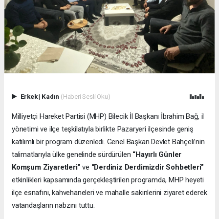
Erkek
|
Kadın
(Haberi Sesli Oku)
Milliyetçi Hareket Partisi (MHP) Bilecik İl Başkanı İbrahim Bağ, il
yönetimi ve ilçe teşkilatıyla birlikte Pazaryeri ilçesinde geniş
katılımlı bir program düzenledi. Genel Başkan Devlet Bahçeli’nin
talimatlarıyla ülke genelinde sürdürülen
“Hayırlı Günler
Komşum Ziyaretleri”
ve
“Derdiniz Derdimizdir Sohbetleri”
etkinlikleri kapsamında gerçekleştirilen programda, MHP heyeti
ilçe esnafını, kahvehaneleri ve mahalle sakinlerini ziyaret ederek
vatandaşların nabzını tuttu.